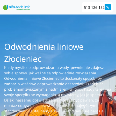
513 126 152
Odwodnienia liniowe
Złocieniec
Kiedy myślisz o odprowadzaniu wody, pewnie nie zdajesz
sobie sprawy, jak ważne są odpowiednie rozwiązania.
Odwodnienia liniowe Złocieniec to doskonały sposób, by
zadbać o właściwe odprowadzanie deszczówki i zapobiec
problemom związanym z nadmiarem wilgoci. Każdy teren ma
swoje specyficzne wymagania, a my wiemy, jak je spełnić.
Dzięki naszemu doświadczeniu możesz być pewien, że
montaż odbywa się sprawnie i zgodnie z najwyższymi
standardami. Zaufaj nam, a Twój teren stanie się bardziej