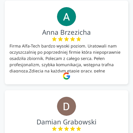
Anna Brzezicha
Firma Alfa-Tech bardzo wysoki poziom. Uratowali nam
oczyszczalnię po poprzedniej firmie która niepoprawnie
osadziła zbiornik. Polecam z całego serca. Pełen
profesjonalizm, szybka komunikacja, wstępna trafna
diagnoza.Zdjęcia na każdym etapie pracy, pełne
doradztwo.Dobrze wyszkoleni i znający się na rzeczy.
Podsumowując ekipa na wysokim poziomie, rzetelna.
Bardzo dobre wykonanie pracy i zachowanie czystości.
Firma godna polecenia .
Damian Grabowski