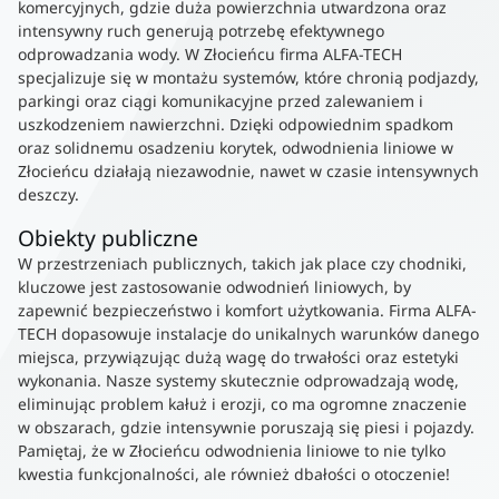
komercyjnych, gdzie duża powierzchnia utwardzona oraz
intensywny ruch generują potrzebę efektywnego
odprowadzania wody. W Złocieńcu firma ALFA-TECH
specjalizuje się w montażu systemów, które chronią podjazdy,
parkingi oraz ciągi komunikacyjne przed zalewaniem i
uszkodzeniem nawierzchni. Dzięki odpowiednim spadkom
oraz solidnemu osadzeniu korytek, odwodnienia liniowe w
Złocieńcu działają niezawodnie, nawet w czasie intensywnych
deszczy.
Obiekty publiczne
W przestrzeniach publicznych, takich jak place czy chodniki,
kluczowe jest zastosowanie odwodnień liniowych, by
zapewnić bezpieczeństwo i komfort użytkowania. Firma ALFA-
TECH dopasowuje instalacje do unikalnych warunków danego
miejsca, przywiązując dużą wagę do trwałości oraz estetyki
wykonania. Nasze systemy skutecznie odprowadzają wodę,
eliminując problem kałuż i erozji, co ma ogromne znaczenie
w obszarach, gdzie intensywnie poruszają się piesi i pojazdy.
Pamiętaj, że w Złocieńcu odwodnienia liniowe to nie tylko
kwestia funkcjonalności, ale również dbałości o otoczenie!