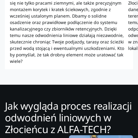
się nie tylko pracami ziemnymi, ale także precyzyjnym
Złoc
montażem korytek i kratek ściekowych, zgodnie z
dane
wcześniej ustalonym planem. Dbamy o solidne
teren
osadzenie oraz prawidłowe podłączenie do systemu
temu
kanalizacyjnego czy zbiorników retencyjnych. Dzięki
odpo
temu nasze odwodnienia liniowe działają niezawodnie,
odwo
skutecznie chroniąc Twoje podjazdy, tarasy oraz ścieżki
w zn
przed wodą stojącą i ewentualnymi uszkodzeniami. Kto
loka
by pomyślał, że tak drobny element może uratować tak
wiele?
Jak wygląda proces realizacji
odwodnień liniowych w
Złocieńcu z ALFA-TECH?