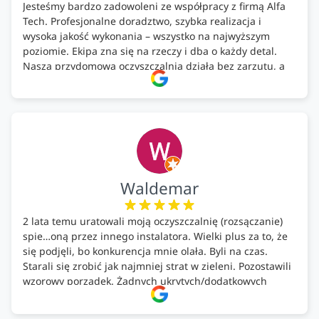
Jesteśmy bardzo zadowoleni ze współpracy z firmą Alfa
Tech. Profesjonalne doradztwo, szybka realizacja i
wysoka jakość wykonania – wszystko na najwyższym
poziomie. Ekipa zna się na rzeczy i dba o każdy detal.
Nasza przydomowa oczyszczalnia działa bez zarzutu, a
całość została wykonana zgodnie z terminem i
ustaleniami. Z czystym sumieniem polecamy Alfa Tech
każdemu, kto szuka solidnego partnera w zakresie
ekologicznych rozwiązań!🍀
Waldemar
2 lata temu uratowali moją oczyszczalnię (rozsączanie)
spie…oną przez innego instalatora. Wielki plus za to, że
się podjęli, bo konkurencja mnie olała. Byli na czas.
Starali się zrobić jak najmniej strat w zieleni. Pozostawili
wzorowy porządek. Żadnych ukrytych/dodatkowych
kosztów. Zaskoczenie. Kontakt bardzo OK. Obsługa
pomontażowa również OK. A ich środki do oczyszczalni –