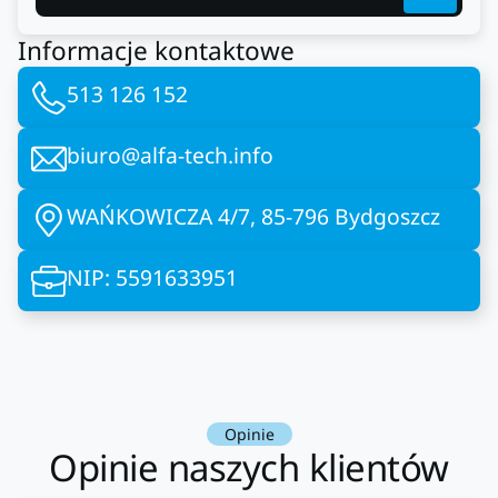
Informacje kontaktowe
513 126 152
biuro@alfa-tech.info
WAŃKOWICZA 4/7, 85-796 Bydgoszcz
NIP: 5591633951
Opinie
Opinie naszych klientów