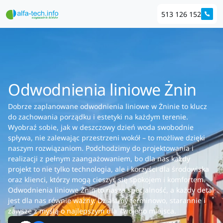
513 126 152
Odwodnienia liniowe Żnin
Dobrze zaplanowane odwodnienia liniowe w Żninie to klucz
do zachowania porządku i estetyki na każdym terenie.
Wyobraź sobie, jak w deszczowy dzień woda swobodnie
spływa, nie zalewając przestrzeni wokół – to możliwe dzięki
naszym rozwiązaniom. Podchodzimy do projektowania i
realizacji z pełnym zaangażowaniem, bo dla nas każdy
projekt to nie tylko technologia, ale i korzyści dla środowiska
oraz klienci, którzy mogą cieszyć się spokojem i komfortem.
Odwodnienia liniowe Żnin to nasza specjalność, a każdy detal
jest dla nas równie ważny. Działamy terminowo, starannie i
zawsze z myślą o najlepszym dla Twojego miejsca.