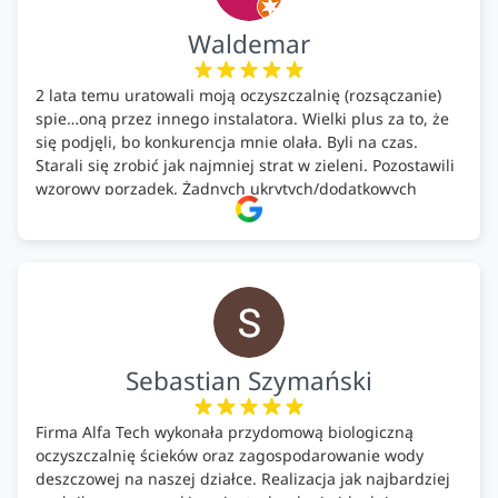
Waldemar
2 lata temu uratowali moją oczyszczalnię (rozsączanie)
spie…oną przez innego instalatora. Wielki plus za to, że
się podjęli, bo konkurencja mnie olała. Byli na czas.
Starali się zrobić jak najmniej strat w zieleni. Pozostawili
wzorowy porządek. Żadnych ukrytych/dodatkowych
kosztów. Zaskoczenie. Kontakt bardzo OK. Obsługa
pomontażowa również OK. A ich środki do oczyszczalni –
MEGA.
Polecam!
Sebastian Szymański
Firma Alfa Tech wykonała przydomową biologiczną
oczyszczalnię ścieków oraz zagospodarowanie wody
deszczowej na naszej działce. Realizacja jak najbardziej