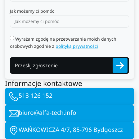
Jak możemy ci pomóc
Wyrażam zgodę na przetwarzanie moich danych
osobowych zgodnie z
polityką prywatności
Prześlij zgłoszenie
Informacje kontaktowe
513 126 152
biuro@alfa-tech.info
WAŃKOWICZA 4/7, 85-796 Bydgoszcz