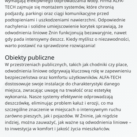
wymagają efektywnego odprowadzania wody. Firma ALFA-
TECH zajmuje się montażem systemów, które chronią
podjazdy, parkingi oraz ciągi komunikacyjne przed
podtopieniami i uszkodzeniami nawierzchni. Odpowiednie
nachylenia i solidne umiejscowienie korytek sprawiają, że
odwodnienia liniowe Żnin funkcjonują bezawaryjnie, nawet
gdy pada intensywny deszcz. Kiedy myślisz o niezawodności,
warto postawić na sprawdzone rozwiązania!
Obiekty publiczne
W przestrzeniach publicznych, takich jak chodniki czy place,
odwodnienia liniowe odgrywają kluczową rolę w zapewnieniu
bezpieczeństwa oraz komfortu użytkowników. ALFA-TECH
dostosowuje swoje instalacje do charakterystyki danego
miejsca, zwracając uwagę na trwałość oraz estetykę
wykonania. Nasze systemy efektywnie odprowadzają
deszczówkę, eliminując problem kałuż i erozji, co ma
szczególne znaczenie w miejscach o intensywnym ruchu
zarówno pieszych, jak i pojazdów. W Żninie, jak nigdzie
indziej, można zauważyć, jak ważne są odwodnienia liniowe –
to inwestycja w komfort i jakość życia mieszkańców.