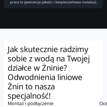
praca to gwarancja jakości i bezpieczeństwa instalacji.
Jak skutecznie radzimy
sobie z wodą na Twojej
działce w Żninie?
Odwodnienia liniowe
Żnin to nasza
specjalność!
Montaż i podłączenie
Oce