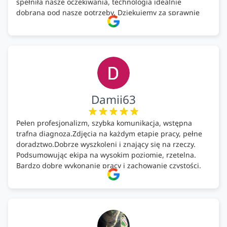
spełniła nasze oczekiwania, technologia idealnie
dobrana pod nasze potrzeby. Dziękujemy za sprawnie
wykonany montaż w świetnej atmosferze! Polecam!
Damii63
Pełen profesjonalizm, szybka komunikacja, wstępna
trafna diagnoza.Zdjęcia na każdym etapie pracy, pełne
doradztwo.Dobrze wyszkoleni i znający się na rzeczy.
Podsumowując ekipa na wysokim poziomie, rzetelna.
Bardzo dobre wykonanie pracy i zachowanie czystości.
Firma godna polecenia .