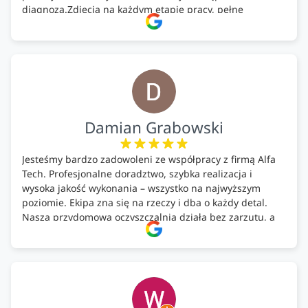
diagnoza.Zdjęcia na każdym etapie pracy, pełne
doradztwo.Dobrze wyszkoleni i znający się na rzeczy.
Podsumowując ekipa na wysokim poziomie, rzetelna.
Bardzo dobre wykonanie pracy i zachowanie czystości.
Firma godna polecenia .
Damian Grabowski
Jesteśmy bardzo zadowoleni ze współpracy z firmą Alfa
Tech. Profesjonalne doradztwo, szybka realizacja i
wysoka jakość wykonania – wszystko na najwyższym
poziomie. Ekipa zna się na rzeczy i dba o każdy detal.
Nasza przydomowa oczyszczalnia działa bez zarzutu, a
całość została wykonana zgodnie z terminem i
ustaleniami. Z czystym sumieniem polecamy Alfa Tech
każdemu, kto szuka solidnego partnera w zakresie
ekologicznych rozwiązań!🍀