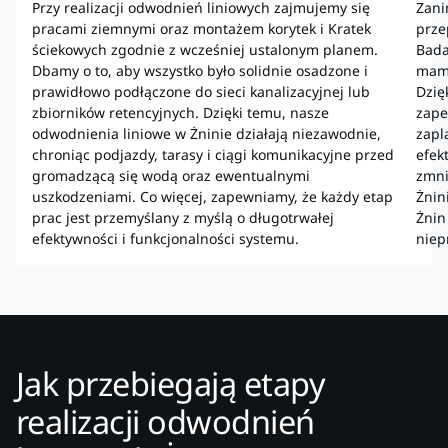
Przy realizacji odwodnień liniowych zajmujemy się
Zani
pracami ziemnymi oraz montażem korytek i Kratek
prze
ściekowych zgodnie z wcześniej ustalonym planem.
Bada
Dbamy o to, aby wszystko było solidnie osadzone i
mamy
prawidłowo podłączone do sieci kanalizacyjnej lub
Dzię
zbiorników retencyjnych. Dzięki temu, nasze
zape
odwodnienia liniowe w Żninie działają niezawodnie,
zapl
chroniąc podjazdy, tarasy i ciągi komunikacyjne przed
efek
gromadzącą się wodą oraz ewentualnymi
zmni
uszkodzeniami. Co więcej, zapewniamy, że każdy etap
Żnin
prac jest przemyślany z myślą o długotrwałej
Żnin
efektywności i funkcjonalności systemu.
niep
Jak przebiegają etapy
realizacji odwodnień