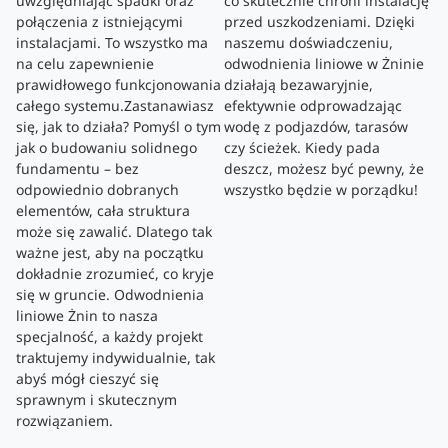
uwzględniając spadki oraz
co skutecznie chroni instalację
połączenia z istniejącymi
przed uszkodzeniami. Dzięki
instalacjami. To wszystko ma
naszemu doświadczeniu,
na celu zapewnienie
odwodnienia liniowe w Żninie
prawidłowego funkcjonowania
działają bezawaryjnie,
całego systemu.Zastanawiasz
efektywnie odprowadzając
się, jak to działa? Pomyśl o tym
wodę z podjazdów, tarasów
jak o budowaniu solidnego
czy ścieżek. Kiedy pada
fundamentu – bez
deszcz, możesz być pewny, że
odpowiednio dobranych
wszystko będzie w porządku!
elementów, cała struktura
może się zawalić. Dlatego tak
ważne jest, aby na początku
dokładnie zrozumieć, co kryje
się w gruncie. Odwodnienia
liniowe Żnin to nasza
specjalność, a każdy projekt
traktujemy indywidualnie, tak
abyś mógł cieszyć się
sprawnym i skutecznym
rozwiązaniem.