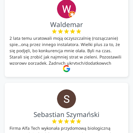
Waldemar
2 lata temu uratowali moją oczyszczalnię (rozsączanie)
spie…oną przez innego instalatora. Wielki plus za to, że
się podjęli, bo konkurencja mnie olała. Byli na czas.
Starali się zrobić jak najmniej strat w zieleni. Pozostawili
wzorowy porządek. Żadnych ukrytych/dodatkowych
kosztów. Zaskoczenie. Kontakt bardzo OK. Obsługa
pomontażowa również OK. A ich środki do oczyszczalni –
MEGA.
Polecam!
Sebastian Szymański
Firma Alfa Tech wykonała przydomową biologiczną