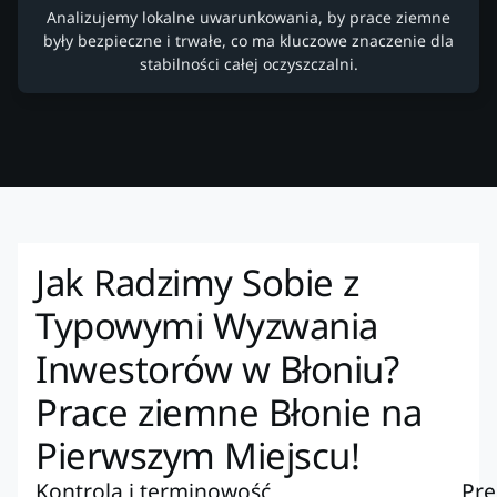
Analizujemy lokalne uwarunkowania, by prace ziemne
były bezpieczne i trwałe, co ma kluczowe znaczenie dla
stabilności całej oczyszczalni.
Jak Radzimy Sobie z
Typowymi Wyzwania
Inwestorów w Błoniu?
Prace ziemne Błonie na
Pierwszym Miejscu!
Kontrola i terminowość
Pre