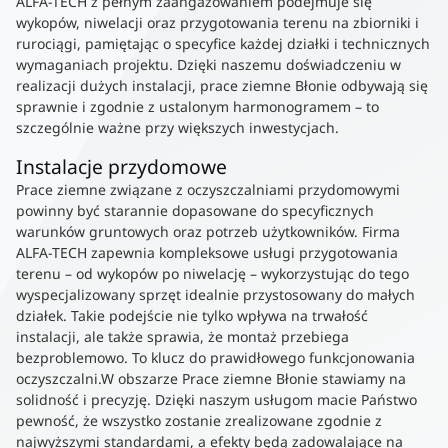
ALFA-TECH z pełnym zaangażowaniem podejmuje się
wykopów, niwelacji oraz przygotowania terenu na zbiorniki i
rurociągi, pamiętając o specyfice każdej działki i technicznych
wymaganiach projektu. Dzięki naszemu doświadczeniu w
realizacji dużych instalacji, prace ziemne Błonie odbywają się
sprawnie i zgodnie z ustalonym harmonogramem – to
szczególnie ważne przy większych inwestycjach.
Instalacje przydomowe
Prace ziemne związane z oczyszczalniami przydomowymi
powinny być starannie dopasowane do specyficznych
warunków gruntowych oraz potrzeb użytkowników. Firma
ALFA-TECH zapewnia kompleksowe usługi przygotowania
terenu – od wykopów po niwelację – wykorzystując do tego
wyspecjalizowany sprzęt idealnie przystosowany do małych
działek. Takie podejście nie tylko wpływa na trwałość
instalacji, ale także sprawia, że montaż przebiega
bezproblemowo. To klucz do prawidłowego funkcjonowania
oczyszczalni.W obszarze Prace ziemne Błonie stawiamy na
solidność i precyzję. Dzięki naszym usługom macie Państwo
pewność, że wszystko zostanie zrealizowane zgodnie z
najwyższymi standardami, a efekty będą zadowalające na