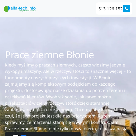
513 126 152
Prace ziemne Błonie
Kiedy myślimy o pracach ziemnych, często widzimy jedynie
wykopy i maszyny. Ale w rzeczywistości to znacznie więcej – to
fundamenty naszych przyszłych inwestycji. W Błoniu
zajmujemy się kompleksowym podejściem do każdego
projektu, dostosowując nasze działania do potrzeb terenu i
oczekiwań klientów. Wyobraź sobie, jak łatwo można
przekształcić wizję w rzeczywistość dzięki starannie
zaplanowanym pracom ziemnym. Chcemy, aby każdy klient
czuł, że jego projekt jest dla nas priorytetem. Razem
sprawimy, że marzenia staną się trwałymi konstrukcjami.
Prace ziemne Błonie to nie tylko nasza oferta, to nasza pasja!