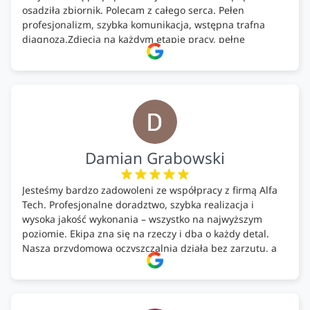
osadziła zbiornik. Polecam z całego serca. Pełen
profesjonalizm, szybka komunikacja, wstępna trafna
diagnoza.Zdjęcia na każdym etapie pracy, pełne
doradztwo.Dobrze wyszkoleni i znający się na rzeczy.
Podsumowując ekipa na wysokim poziomie, rzetelna.
Bardzo dobre wykonanie pracy i zachowanie czystości.
Firma godna polecenia .
Damian Grabowski
Jesteśmy bardzo zadowoleni ze współpracy z firmą Alfa
Tech. Profesjonalne doradztwo, szybka realizacja i
wysoka jakość wykonania – wszystko na najwyższym
poziomie. Ekipa zna się na rzeczy i dba o każdy detal.
Nasza przydomowa oczyszczalnia działa bez zarzutu, a
całość została wykonana zgodnie z terminem i
ustaleniami. Z czystym sumieniem polecamy Alfa Tech
każdemu, kto szuka solidnego partnera w zakresie
ekologicznych rozwiązań!🍀