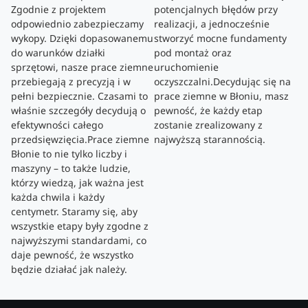
Zgodnie z projektem
potencjalnych błędów przy
odpowiednio zabezpieczamy
realizacji, a jednocześnie
wykopy. Dzięki dopasowanemu
stworzyć mocne fundamenty
do warunków działki
pod montaż oraz
sprzętowi, nasze prace ziemne
uruchomienie
przebiegają z precyzją i w
oczyszczalni.Decydując się na
pełni bezpiecznie. Czasami to
prace ziemne w Błoniu, masz
właśnie szczegóły decydują o
pewność, że każdy etap
efektywności całego
zostanie zrealizowany z
przedsięwzięcia.Prace ziemne
najwyższą starannością.
Błonie to nie tylko liczby i
maszyny – to także ludzie,
którzy wiedzą, jak ważna jest
każda chwila i każdy
centymetr. Staramy się, aby
wszystkie etapy były zgodne z
najwyższymi standardami, co
daje pewność, że wszystko
będzie działać jak należy.