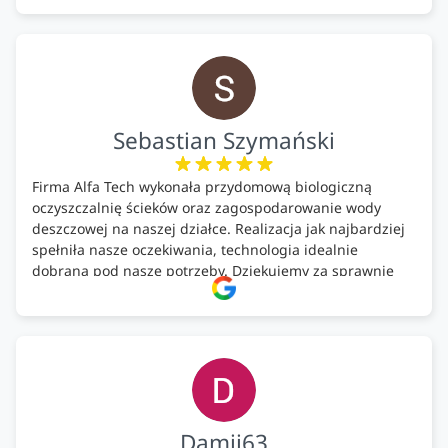
pomontażowa również OK. A ich środki do oczyszczalni –
MEGA.
Polecam!
Sebastian Szymański
Firma Alfa Tech wykonała przydomową biologiczną
oczyszczalnię ścieków oraz zagospodarowanie wody
deszczowej na naszej działce. Realizacja jak najbardziej
spełniła nasze oczekiwania, technologia idealnie
dobrana pod nasze potrzeby. Dziękujemy za sprawnie
wykonany montaż w świetnej atmosferze! Polecam!
Damii63