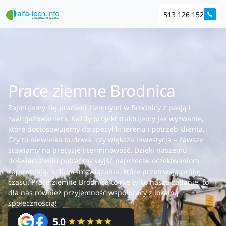
513 126 152
Prace ziemne Brodnica
Zajmujemy się pracami ziemnymi w Brodnicy z pasją i
zaangażowaniem. Każdy projekt traktujemy jak wyzwanie,
które dostosowujemy do specyfiki terenu i potrzeb klienta.
Czy to niewielka budowa, czy większa inwestycja – zawsze
stawiamy na precyzję i terminowość. Dzięki naszemu
doświadczeniu potrafimy wyjść naprzeciw oczekiwaniom,
zapewniając solidne rozwiązania, które przetrwają próbę
czasu. Prace ziemne Brodnica to nie tylko nasze zadanie, to
dla nas również przyjemność współpracy z lokalną
społecznością!