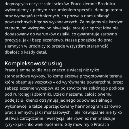
dotyczących oczyszczalni ścieków. Prace ziemne Brodnica
wykonujemy z pełnym zrozumieniem specyfiki danego terenu
oraz wymagań technicznych, co pozwala nam uniknąć
powszechnych błędów wykonawczych. Zajmujemy się każdym
etapem, od wykopów po niwelację, stosując sprzęt idealnie
dopasowany do warunków działki, co gwarantuje zarówno
precyzję, jak i bezpieczeństwo. Nasze podejście do prac
ziemnych w Brodnicy to przede wszystkim staranność i
dbałość o każdy detal.
Kompleksowość usług
Prace ziemne to dla nas znacznie więcej niż tylko
standardowe wykopy. To kompleksowe przygotowanie terenu,
które obejmuje wszystko – od wyrównania powierzchni, przez
zabezpieczenie wykopów, aż po stworzenie solidnego podłoża
pod rurociągi i zbiorniki. Dzięki naszemu całościowemu
podejściu, klienci otrzymują jednego odpowiedzialnego
wykonawcę, a także uporządkowany harmonogram zarówno
prac ziemnych, jak i montażowych. Taki rozwiązanie nie tylko
ułatwia zarządzanie inwestycją, ale również minimalizuje
ryzyko jakichkolwiek opóźnień. Gdy mówimy o Pracach