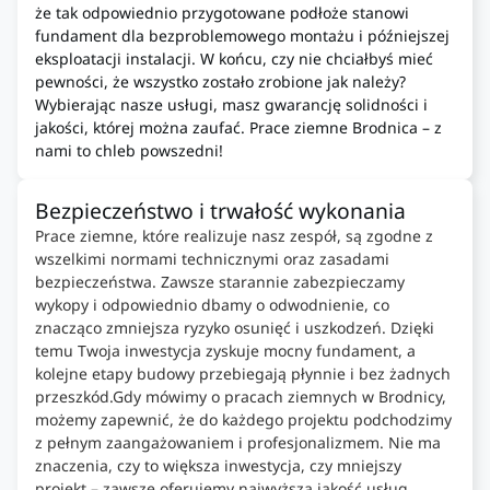
że tak odpowiednio przygotowane podłoże stanowi
fundament dla bezproblemowego montażu i późniejszej
eksploatacji instalacji. W końcu, czy nie chciałbyś mieć
pewności, że wszystko zostało zrobione jak należy?
Wybierając nasze usługi, masz gwarancję solidności i
jakości, której można zaufać. Prace ziemne Brodnica – z
nami to chleb powszedni!
Bezpieczeństwo i trwałość wykonania
Prace ziemne, które realizuje nasz zespół, są zgodne z
wszelkimi normami technicznymi oraz zasadami
bezpieczeństwa. Zawsze starannie zabezpieczamy
wykopy i odpowiednio dbamy o odwodnienie, co
znacząco zmniejsza ryzyko osunięć i uszkodzeń. Dzięki
temu Twoja inwestycja zyskuje mocny fundament, a
kolejne etapy budowy przebiegają płynnie i bez żadnych
przeszkód.Gdy mówimy o pracach ziemnych w Brodnicy,
możemy zapewnić, że do każdego projektu podchodzimy
z pełnym zaangażowaniem i profesjonalizmem. Nie ma
znaczenia, czy to większa inwestycja, czy mniejszy
projekt – zawsze oferujemy najwyższą jakość usług.