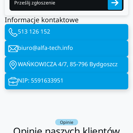
Prześlij zgłoszenie
Informacje kontaktowe
513 126 152
biuro@alfa-tech.info
WAŃKOWICZA 4/7, 85-796 Bydgoszcz
NIP: 5591633951
Opinie
Opinie naszych klientów