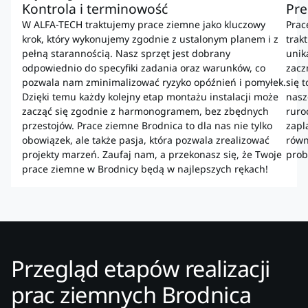
Kontrola i terminowość
Pre
W ALFA-TECH traktujemy prace ziemne jako kluczowy
Prac
krok, który wykonujemy zgodnie z ustalonym planem i z
trak
pełną starannością. Nasz sprzęt jest dobrany
unik
odpowiednio do specyfiki zadania oraz warunków, co
zacz
pozwala nam zminimalizować ryzyko opóźnień i pomyłek.
się 
Dzięki temu każdy kolejny etap montażu instalacji może
nasz
zacząć się zgodnie z harmonogramem, bez zbędnych
ruro
przestojów. Prace ziemne Brodnica to dla nas nie tylko
zapl
obowiązek, ale także pasja, która pozwala zrealizować
równ
projekty marzeń. Zaufaj nam, a przekonasz się, że Twoje
prob
prace ziemne w Brodnicy będą w najlepszych rękach!
Przegląd etapów realizacji
prac ziemnych Brodnica