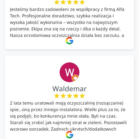
Jesteśmy bardzo zadowoleni ze współpracy z firmą Alfa
Tech. Profesjonalne doradztwo, szybka realizacja i
wysoka jakość wykonania – wszystko na najwyższym
poziomie. Ekipa zna się na rzeczy i dba o każdy detal.
Nasza przydomowa oczyszczalnia działa bez zarzutu, a
całość została wykonana zgodnie z terminem i
ustaleniami. Z czystym sumieniem polecamy Alfa Tech
każdemu, kto szuka solidnego partnera w zakresie
ekologicznych rozwiązań!🍀
Waldemar
2 lata temu uratowali moją oczyszczalnię (rozsączanie)
spie…oną przez innego instalatora. Wielki plus za to, że
się podjęli, bo konkurencja mnie olała. Byli na czas.
Starali się zrobić jak najmniej strat w zieleni. Pozostawili
wzorowy porządek. Żadnych ukrytych/dodatkowych
kosztów. Zaskoczenie. Kontakt bardzo OK. Obsługa