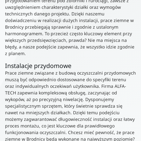
przygotowaniem terenu pod zbiorniki i rurociągi, zawsze z
uwzględnieniem charakterystyki działki oraz wymogów
technicznych danego projektu. Dzięki naszemu
doświadczeniu w realizacji dużych instalacji, prace ziemne w
Brodnicy przebiegają sprawnie i zgodnie z ustalonym
harmonogramem. To przecież często kluczowy element przy
większych przedsięwzięciach, prawda? Nie ma miejsca na
błędy, a nasze podejście zapewnia, że wszystko idzie zgodnie
z planem.
Instalacje przydomowe
Prace ziemne związane z budową oczyszczalni przydomowych
muszą być odpowiednio dostosowane do specyfiki terenu
oraz indywidualnych oczekiwań użytkownika. Firma ALFA-
TECH zapewnia kompleksową obsługę, zaczynając od
wykopów, aż po precyzyjną niwelację. Dysponujemy
specjalistycznym sprzętem, który świetnie sprawdza się
nawet na mniejszych działkach. Dzięki temu podejściu
możemy zagwarantować długowieczność instalacji oraz łatwy
proces montażu, co jest kluczowe dla prawidłowego
funkcjonowania oczyszczalni. Chcesz mieć pewność, że prace
ziemne w Brodnicy będą wykonane na najwyższym poziomie?