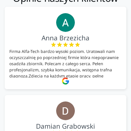
Anna Brzezicha
Firma Alfa-Tech bardzo wysoki poziom. Uratowali nam
oczyszczalnię po poprzedniej firmie która niepoprawnie
osadziła zbiornik. Polecam z całego serca. Pełen
profesjonalizm, szybka komunikacja, wstępna trafna
diagnoza.Zdjęcia na każdym etapie pracy, pełne
doradztwo.Dobrze wyszkoleni i znający się na rzeczy.
Podsumowując ekipa na wysokim poziomie, rzetelna.
Bardzo dobre wykonanie pracy i zachowanie czystości.
Firma godna polecenia .
Damian Grabowski