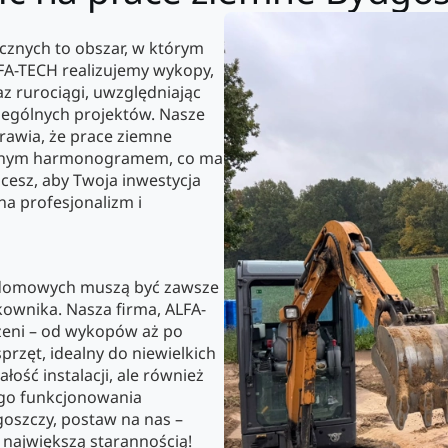
cznych to obszar, w którym
LFA-TECH realizujemy wykopy,
z rurociągi, uwzględniając
zególnych projektów. Nasze
rawia, że prace ziemne
alonym harmonogramem, co ma
cesz, aby Twoja inwestycja
na profesjonalizm i
ydomowych muszą być zawsze
kownika. Nasza firma, ALFA-
zeni – od wykopów aż po
rzęt, idealny do niewielkich
łość instalacji, ale również
ego funkcjonowania
dgoszczy, postaw na nas –
 największą starannością!