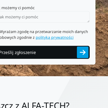
k możemy ci pomóc
Wyrażam zgodę na przetwarzanie moich danych
obowych zgodnie z
polityką prywatności
Prześlij zgłoszenie
zcz z ALFA-TECH?