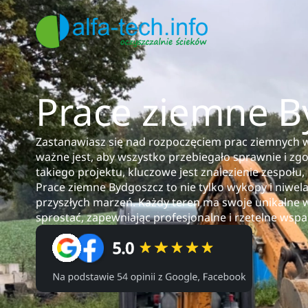
Prace ziemne B
Zastanawiasz się nad rozpoczęciem prac ziemnych w
ważne jest, aby wszystko przebiegało sprawnie i zg
takiego projektu, kluczowe jest znalezienie zespołu
Prace ziemne Bydgoszcz to nie tylko wykopy i niwe
przyszłych marzeń. Każdy teren ma swoje unikalne w
sprostać, zapewniając profesjonalne i rzetelne wspa