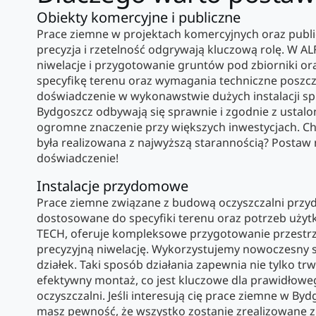
Obiekty komercyjne i publiczne
Prace ziemne w projektach komercyjnych oraz publi
precyzja i rzetelność odgrywają kluczową rolę. W A
niwelacje i przygotowanie gruntów pod zbiorniki ora
specyfikę terenu oraz wymagania techniczne poszc
doświadczenie w wykonawstwie dużych instalacji sp
Bydgoszcz odbywają się sprawnie i zgodnie z ust
ogromne znaczenie przy większych inwestycjach. Ch
była realizowana z najwyższą starannością? Postaw 
doświadczenie!
Instalacje przydomowe
Prace ziemne związane z budową oczyszczalni prz
dostosowane do specyfiki terenu oraz potrzeb użyt
TECH, oferuje kompleksowe przygotowanie przestr
precyzyjną niwelację. Wykorzystujemy nowoczesny sp
działek. Taki sposób działania zapewnia nie tylko trwa
efektywny montaż, co jest kluczowe dla prawidłow
oczyszczalni. Jeśli interesują cię prace ziemne w By
masz pewność, że wszystko zostanie zrealizowane z