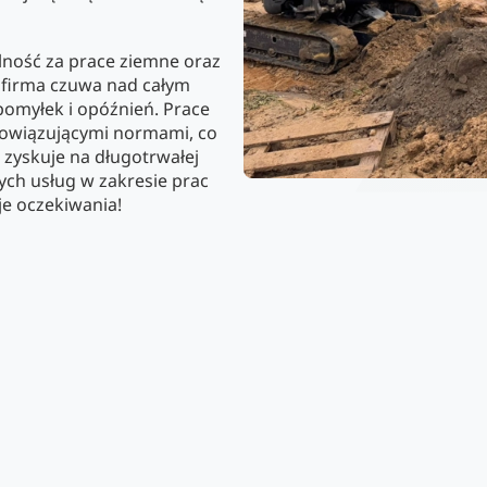
lność za prace ziemne oraz
a firma czuwa nad całym
pomyłek i opóźnień. Prace
bowiązującymi normami, co
a zyskuje na długotrwałej
ych usług w zakresie prac
je oczekiwania!