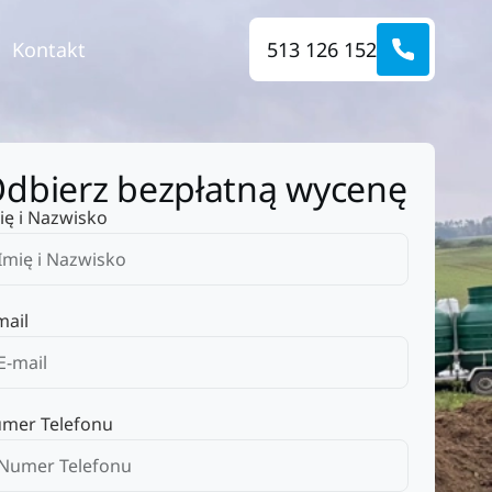
Kontakt
513 126 152
dbierz bezpłatną wycenę
ię i Nazwisko
mail
mer Telefonu