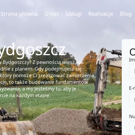
Strona główna
O nas
Usługi
Realizacje
Blog
ydgoszcz
O
Im
 Bydgoszczy? Z pewnością wiesz, jak
odnie z planem. Gdy podejmujesz się
, który pomoże Ci zrealizować zamierzenia.
lacje, to także budowanie fundamentów
E-
yzwania, a my jesteśmy tu, aby je
rcie na każdym etapie.
Nu