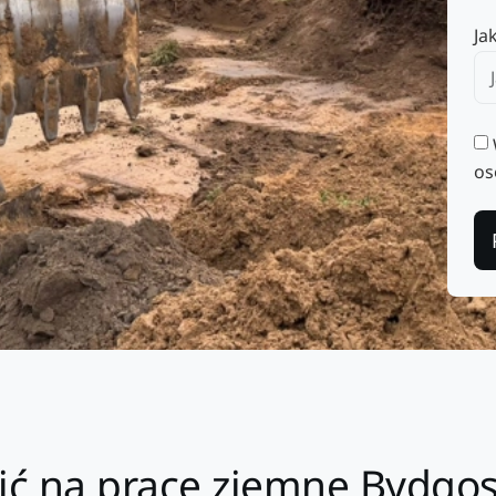
Ja
os
ić na prace ziemne Bydgos