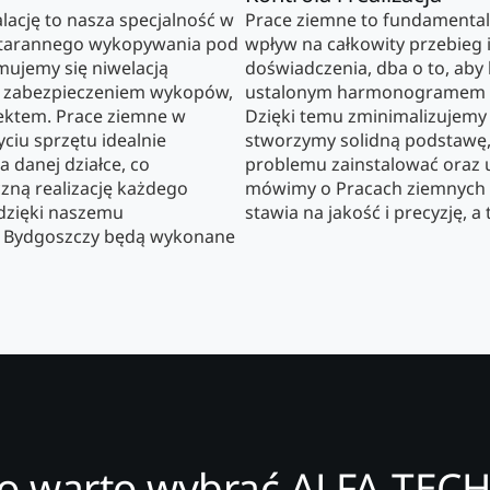
lację to nasza specjalność w
Prace ziemne to fundamental
starannego wykopywania pod
wpływ na całkowity przebieg i
ajmujemy się niwelacją
doświadczenia, dba o to, aby
 zabezpieczeniem wykopów,
ustalonym harmonogramem o
ektem. Prace ziemne w
Dzięki temu zminimalizujemy
ciu sprzętu idealnie
stworzymy solidną podstawę,
danej działce, co
problemu zainstalować oraz 
czną realizację każdego
mówimy o Pracach ziemnych 
 dzięki naszemu
stawia na jakość i precyzję, a
w Bydgoszczy będą wykonane
o warto wybrać ALFA-TECH