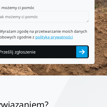
k możemy ci pomóc
Wyrażam zgodę na przetwarzanie moich danych
obowych zgodnie z
polityką prywatności
Prześlij zgłoszenie
ozwiązaniem?