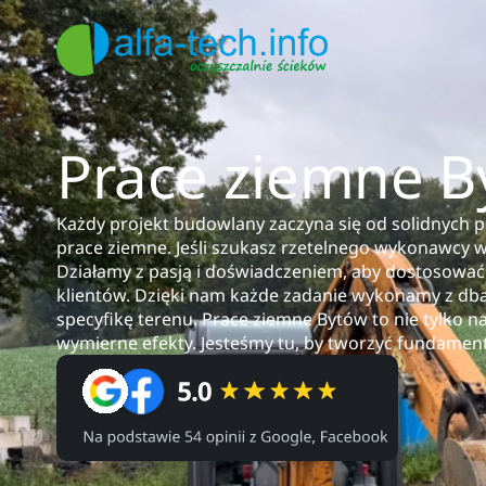
Prace ziemne B
Każdy projekt budowlany zaczyna się od solidnych p
prace ziemne. Jeśli szukasz rzetelnego wykonawcy 
Działamy z pasją i doświadczeniem, aby dostosować
klientów. Dzięki nam każde zadanie wykonamy z dbał
specyfikę terenu. Prace ziemne Bytów to nie tylko nas
wymierne efekty. Jesteśmy tu, by tworzyć fundamen