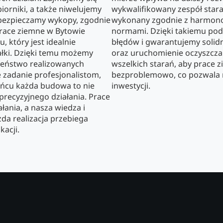
iorniki, a także niwelujemy
wykwalifikowany zespół stara 
bezpieczamy wykopy, zgodnie
wykonany zgodnie z harmon
prace ziemne w Bytowie
normami. Dzięki takiemu pod
, który jest idealnie
błędów i gwarantujemy solid
łki. Dzięki temu możemy
oraz uruchomienie oczyszcza
zeństwo realizowanych
wszelkich starań, aby prace 
e zadanie profesjonalistom,
bezproblemowo, co pozwala na
końcu każda budowa to nie
inwestycji.
 precyzyjnego działania. Prace
łania, a nasza wiedza i
da realizacja przebiega
kacji.