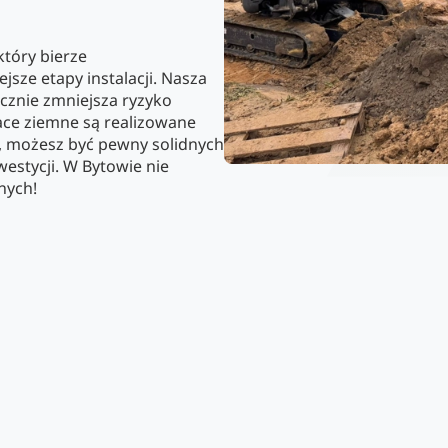
który bierze
jsze etapy instalacji. Nasza
acznie zmniejsza ryzyko
ace ziemne są realizowane
, możesz być pewny solidnych
estycji. W Bytowie nie
nych!