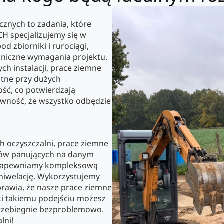
cznych to zadania, które
CH specjalizujemy się w
 zbiorniki i rurociągi,
chniczne wymagania projektu.
h instalacji, prace ziemne
totne przy dużych
ość, co potwierdzają
pewność, że wszystko odbędzie
 oczyszczalni, prace ziemne
ów panujących na danym
H zapewniamy kompleksową
niwelację. Wykorzystujemy
prawia, że nasze prace ziemne
ki takiemu podejściu możesz
 przebiegnie bezproblemowo.
lni!