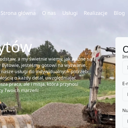
Strona główna
O nas
Usługi
Realizacje
Blog
ytów
O
Im
odstaw, a my świetnie wiemy, jak ważne są
w Bytowie, jesteśmy gotowi na wyzwanie.
 nasze usługi do indywidualnych potrzeb
ością o każdy detal, uwzględniając
E-
za praca, ale i misja, która przynosi
ty Twoich marzeń!
Nu