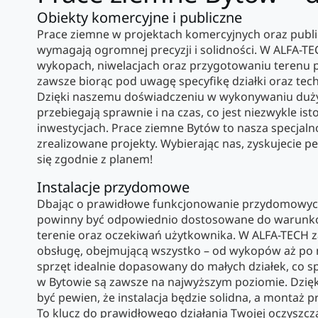
Obiekty komercyjne i publiczne
Prace ziemne w projektach komercyjnych oraz publi
wymagają ogromnej precyzji i solidności. W ALFA-TE
wykopach, niwelacjach oraz przygotowaniu terenu pod
zawsze biorąc pod uwagę specyfikę działki oraz te
Dzięki naszemu doświadczeniu w wykonywaniu dużyc
przebiegają sprawnie i na czas, co jest niezwykle is
inwestycjach. Prace ziemne Bytów to nasza specjaln
zrealizowane projekty. Wybierając nas, zyskujecie 
się zgodnie z planem!
Instalacje przydomowe
Dbając o prawidłowe funkcjonowanie przydomowych
powinny być odpowiednio dostosowane do warunk
terenie oraz oczekiwań użytkownika. W ALFA-TEC
obsługę, obejmującą wszystko – od wykopów aż po 
sprzęt idealnie dopasowany do małych działek, co s
w Bytowie są zawsze na najwyższym poziomie. Dzię
być pewien, że instalacja będzie solidna, a montaż
To klucz do prawidłowego działania Twojej oczyszcza