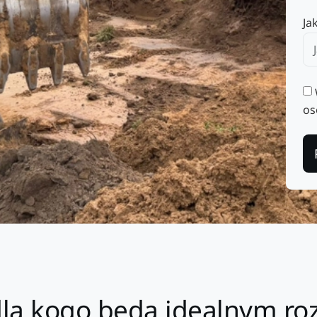
Ja
os
dla kogo będą idealnym r