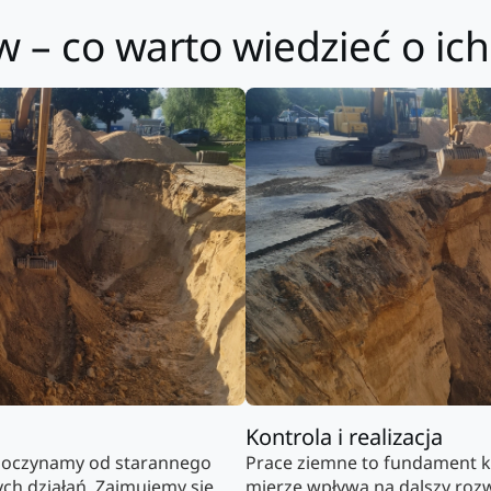
– co warto wiedzieć o ich z
Kontrola i realizacja
poczynamy od starannego
Prace ziemne to fundament ka
ch działań. Zajmujemy się
mierze wpływa na dalszy rozw