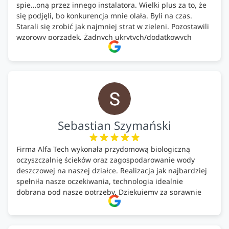
spie…oną przez innego instalatora. Wielki plus za to, że
się podjęli, bo konkurencja mnie olała. Byli na czas.
Starali się zrobić jak najmniej strat w zieleni. Pozostawili
wzorowy porządek. Żadnych ukrytych/dodatkowych
kosztów. Zaskoczenie. Kontakt bardzo OK. Obsługa
pomontażowa również OK. A ich środki do oczyszczalni –
MEGA.
Polecam!
Sebastian Szymański
Firma Alfa Tech wykonała przydomową biologiczną
oczyszczalnię ścieków oraz zagospodarowanie wody
deszczowej na naszej działce. Realizacja jak najbardziej
spełniła nasze oczekiwania, technologia idealnie
dobrana pod nasze potrzeby. Dziękujemy za sprawnie
wykonany montaż w świetnej atmosferze! Polecam!