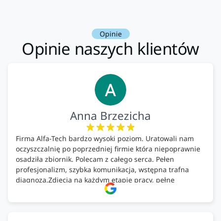
Opinie
Opinie naszych klientów
Anna Brzezicha
Firma Alfa-Tech bardzo wysoki poziom. Uratowali nam
oczyszczalnię po poprzedniej firmie która niepoprawnie
osadziła zbiornik. Polecam z całego serca. Pełen
profesjonalizm, szybka komunikacja, wstępna trafna
diagnoza.Zdjęcia na każdym etapie pracy, pełne
doradztwo.Dobrze wyszkoleni i znający się na rzeczy.
Podsumowując ekipa na wysokim poziomie, rzetelna.
Bardzo dobre wykonanie pracy i zachowanie czystości.