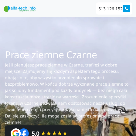
513 126 152
Prace ziemne Czarne
Jeśli planujesz prace ziemne w Czarne, trafiłeś w dobre
miejsce. Zajmujemy się każdym aspektem tego procesu,
dbając o to, aby wszystko przebiegało sprawnie i
bezproblemowo. W końcu dobrze wykonane prace ziemne to
jak solidny fundament pod każdy budynek — bez niego cała
konstrukcja może stracić na wartości. Zrozumienie specyfiki
terenu w Czarne pozwala nam dostosować nasze usługi do
Twoich potrzeb, a precyzyjne wykonanie to nasza wizytówka.
Daj się zaskoczyć, ile mogą zdziałać profesjonalne prace
ziemne!