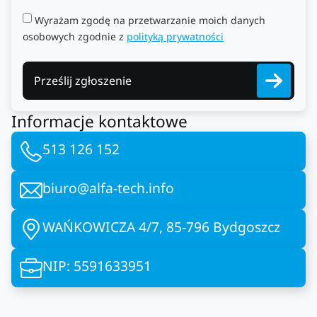
Wyrażam zgodę na przetwarzanie moich danych
osobowych zgodnie z
polityką prywatności
Prześlij zgłoszenie
Informacje kontaktowe
513 126 152
biuro@alfa-tech.info
WAŃKOWICZA 4/7, 85-796 Bydgoszcz
NIP: 5591633951