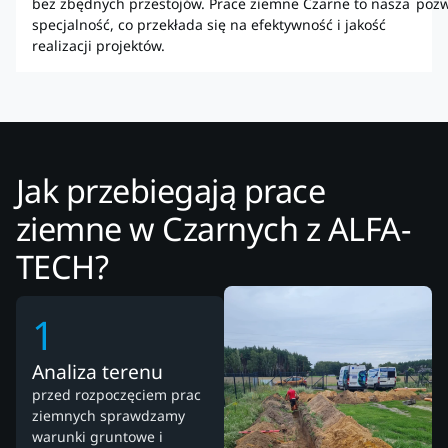
bez zbędnych przestojów. Prace ziemne Czarne to nasza
pozw
specjalność, co przekłada się na efektywność i jakość
realizacji projektów.
Jak przebiegają prace
ziemne w Czarnych z ALFA-
TECH?
1
Analiza terenu
przed rozpoczęciem prac
ziemnych sprawdzamy
warunki gruntowe i