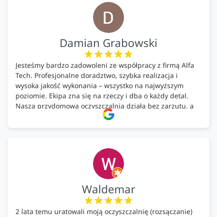
Firma godna polecenia .
Damian Grabowski
Jesteśmy bardzo zadowoleni ze współpracy z firmą Alfa
Tech. Profesjonalne doradztwo, szybka realizacja i
wysoka jakość wykonania – wszystko na najwyższym
poziomie. Ekipa zna się na rzeczy i dba o każdy detal.
Nasza przydomowa oczyszczalnia działa bez zarzutu, a
całość została wykonana zgodnie z terminem i
ustaleniami. Z czystym sumieniem polecamy Alfa Tech
każdemu, kto szuka solidnego partnera w zakresie
ekologicznych rozwiązań!🍀
Waldemar
2 lata temu uratowali moją oczyszczalnię (rozsączanie)