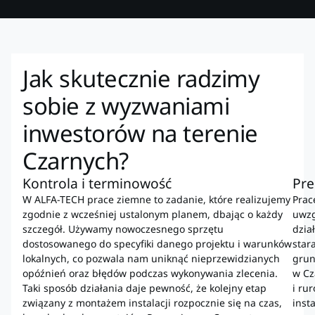
Jak skutecznie radzimy
sobie z wyzwaniami
inwestorów na terenie
Czarnych?
Kontrola i terminowość
Pre
W ALFA-TECH prace ziemne to zadanie, które realizujemy
Prac
zgodnie z wcześniej ustalonym planem, dbając o każdy
uwzg
szczegół. Używamy nowoczesnego sprzętu
dzia
dostosowanego do specyfiki danego projektu i warunków
star
lokalnych, co pozwala nam uniknąć nieprzewidzianych
grun
opóźnień oraz błędów podczas wykonywania zlecenia.
w Cz
Taki sposób działania daje pewność, że kolejny etap
i ru
związany z montażem instalacji rozpocznie się na czas,
insta