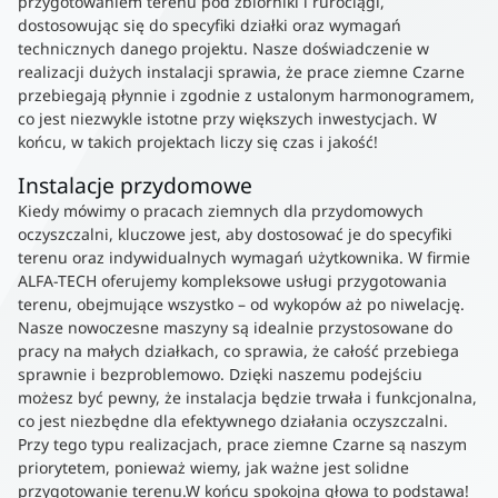
przygotowaniem terenu pod zbiorniki i rurociągi,
dostosowując się do specyfiki działki oraz wymagań
technicznych danego projektu. Nasze doświadczenie w
realizacji dużych instalacji sprawia, że prace ziemne Czarne
przebiegają płynnie i zgodnie z ustalonym harmonogramem,
co jest niezwykle istotne przy większych inwestycjach. W
końcu, w takich projektach liczy się czas i jakość!
Instalacje przydomowe
Kiedy mówimy o pracach ziemnych dla przydomowych
oczyszczalni, kluczowe jest, aby dostosować je do specyfiki
terenu oraz indywidualnych wymagań użytkownika. W firmie
ALFA-TECH oferujemy kompleksowe usługi przygotowania
terenu, obejmujące wszystko – od wykopów aż po niwelację.
Nasze nowoczesne maszyny są idealnie przystosowane do
pracy na małych działkach, co sprawia, że całość przebiega
sprawnie i bezproblemowo. Dzięki naszemu podejściu
możesz być pewny, że instalacja będzie trwała i funkcjonalna,
co jest niezbędne dla efektywnego działania oczyszczalni.
Przy tego typu realizacjach, prace ziemne Czarne są naszym
priorytetem, ponieważ wiemy, jak ważne jest solidne
przygotowanie terenu.W końcu spokojna głowa to podstawa!