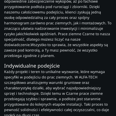
odpowiednie zabezpieczenie wykopów, aż po fachowe
przygotowanie podłoża pod rurociągi i zbiorniki. Dzięki
naszemu całościowemu podejściu, klienci zyskują jedną
osobę odpowiedzialną za cały proces oraz spójny
harmonogram zarówno prac ziemnych, jak i montażowych. To
znacząco ułatwia nadzorowanie inwestycji i minimalizuje
ryzyko jakichkolwiek opóźnień. Prace ziemne Czarne to nasza
specjalność, dlatego możesz liczyć na nasze
doświadczenie.Wszystko to sprawia, że wszystkie aspekty są
zawsze pod kontrolą, a Ty masz pewność, że wszystko
przebiega zgodnie z planem.
Indywidualne podejście
Każdy projekt i teren to unikalne wyzwanie, które wymaga
specyfiki w podejściu do prac ziemnych. W ALFA-TECH
szczegółowo analizujemy warunki gruntowe oraz
charakterystykę działki, aby wybrać najodpowiedniejszy
sprzęt i technologie. Dzięki temu w Czarne prace ziemne
przebiegają szybko i sprawnie, a podłoże jest starannie
przygotowane do kolejnych etapów instalacji. Taki proces to
pewność solidności i efektywności całej oczyszczalni, co daje
spokój na długi czas.