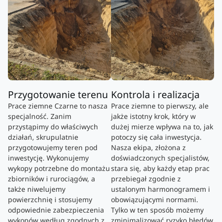
Przygotowanie terenu
Kontrola i realizacja
Prace ziemne Czarne to nasza
Prace ziemne to pierwszy, ale
specjalność. Zanim
jakże istotny krok, który w
przystąpimy do właściwych
dużej mierze wpływa na to, jak
działań, skrupulatnie
potoczy się cała inwestycja.
przygotowujemy teren pod
Nasza ekipa, złożona z
inwestycję. Wykonujemy
doświadczonych specjalistów,
wykopy potrzebne do montażu
stara się, aby każdy etap prac
zbiorników i rurociągów, a
przebiegał zgodnie z
także niwelujemy
ustalonym harmonogramem i
powierzchnię i stosujemy
obowiązującymi normami.
odpowiednie zabezpieczenia
Tylko w ten sposób możemy
wykopów według zgodnych z
zminimalizować ryzyko błędów