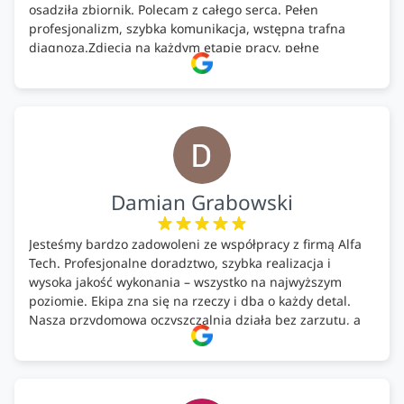
osadziła zbiornik. Polecam z całego serca. Pełen
profesjonalizm, szybka komunikacja, wstępna trafna
diagnoza.Zdjęcia na każdym etapie pracy, pełne
doradztwo.Dobrze wyszkoleni i znający się na rzeczy.
Podsumowując ekipa na wysokim poziomie, rzetelna.
Bardzo dobre wykonanie pracy i zachowanie czystości.
Firma godna polecenia .
Damian Grabowski
Jesteśmy bardzo zadowoleni ze współpracy z firmą Alfa
Tech. Profesjonalne doradztwo, szybka realizacja i
wysoka jakość wykonania – wszystko na najwyższym
poziomie. Ekipa zna się na rzeczy i dba o każdy detal.
Nasza przydomowa oczyszczalnia działa bez zarzutu, a
całość została wykonana zgodnie z terminem i
ustaleniami. Z czystym sumieniem polecamy Alfa Tech
każdemu, kto szuka solidnego partnera w zakresie
ekologicznych rozwiązań!🍀