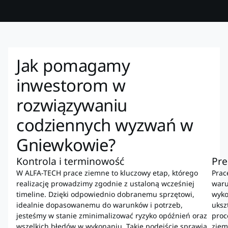
Jak pomagamy
inwestorom w
rozwiązywaniu
codziennych wyzwań w
Gniewkowie?
Kontrola i terminowość
Pre
W ALFA-TECH prace ziemne to kluczowy etap, którego
Prac
realizację prowadzimy zgodnie z ustaloną wcześniej
waru
timeline. Dzięki odpowiednio dobranemu sprzętowi,
wyko
idealnie dopasowanemu do warunków i potrzeb,
uksz
jesteśmy w stanie zminimalizować ryzyko opóźnień oraz
proc
wszelkich błędów w wykonaniu. Takie podejście sprawia,
ziem