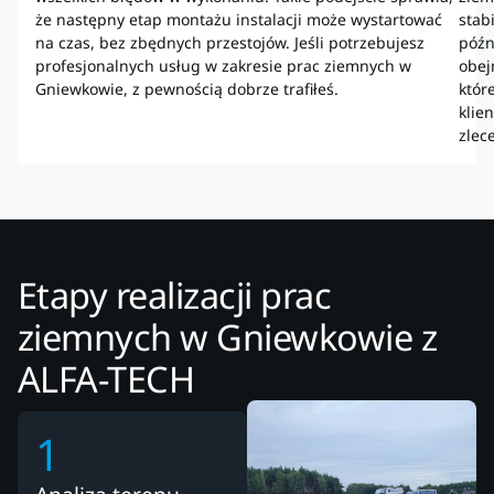
że następny etap montażu instalacji może wystartować
stab
na czas, bez zbędnych przestojów. Jeśli potrzebujesz
późn
profesjonalnych usług w zakresie prac ziemnych w
obej
Gniewkowie, z pewnością dobrze trafiłeś.
któr
klie
zlec
Etapy realizacji prac
ziemnych w Gniewkowie z
ALFA-TECH
1