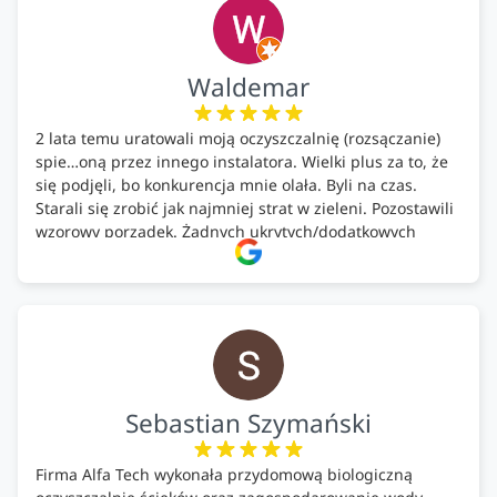
Waldemar
2 lata temu uratowali moją oczyszczalnię (rozsączanie)
spie…oną przez innego instalatora. Wielki plus za to, że
się podjęli, bo konkurencja mnie olała. Byli na czas.
Starali się zrobić jak najmniej strat w zieleni. Pozostawili
wzorowy porządek. Żadnych ukrytych/dodatkowych
kosztów. Zaskoczenie. Kontakt bardzo OK. Obsługa
pomontażowa również OK. A ich środki do oczyszczalni –
MEGA.
Polecam!
Sebastian Szymański
Firma Alfa Tech wykonała przydomową biologiczną