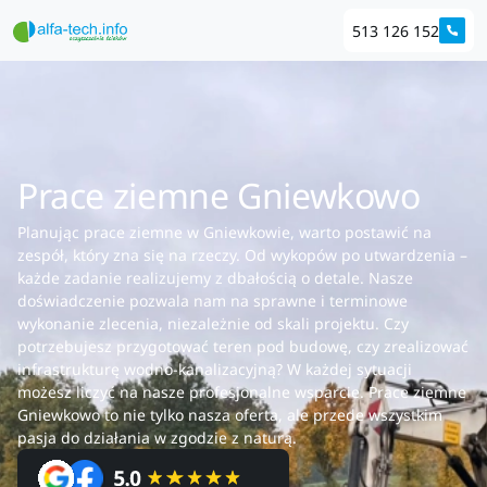
513 126 152
Prace ziemne Gniewkowo
Planując prace ziemne w Gniewkowie, warto postawić na
zespół, który zna się na rzeczy. Od wykopów po utwardzenia –
każde zadanie realizujemy z dbałością o detale. Nasze
doświadczenie pozwala nam na sprawne i terminowe
wykonanie zlecenia, niezależnie od skali projektu. Czy
potrzebujesz przygotować teren pod budowę, czy zrealizować
infrastrukturę wodno-kanalizacyjną? W każdej sytuacji
możesz liczyć na nasze profesjonalne wsparcie. Prace ziemne
Gniewkowo to nie tylko nasza oferta, ale przede wszystkim
pasja do działania w zgodzie z naturą.