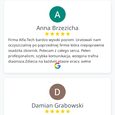
Anna Brzezicha
Firma Alfa-Tech bardzo wysoki poziom. Uratowali nam
oczyszczalnię po poprzedniej firmie która niepoprawnie
osadziła zbiornik. Polecam z całego serca. Pełen
profesjonalizm, szybka komunikacja, wstępna trafna
diagnoza.Zdjęcia na każdym etapie pracy, pełne
doradztwo.Dobrze wyszkoleni i znający się na rzeczy.
Podsumowując ekipa na wysokim poziomie, rzetelna.
Bardzo dobre wykonanie pracy i zachowanie czystości.
Firma godna polecenia .
Damian Grabowski