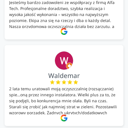
Jesteśmy bardzo zadowoleni ze współpracy z firmą Alfa
Tech. Profesjonalne doradztwo, szybka realizacja i
wysoka jakość wykonania – wszystko na najwyższym
poziomie. Ekipa zna się na rzeczy i dba o każdy detal.
Nasza przydomowa oczyszczalnia działa bez zarzutu, a
całość została wykonana zgodnie z terminem i
ustaleniami. Z czystym sumieniem polecamy Alfa Tech
każdemu, kto szuka solidnego partnera w zakresie
ekologicznych rozwiązań!🍀
Waldemar
2 lata temu uratowali moją oczyszczalnię (rozsączanie)
spie…oną przez innego instalatora. Wielki plus za to, że
się podjęli, bo konkurencja mnie olała. Byli na czas.
Starali się zrobić jak najmniej strat w zieleni. Pozostawili
wzorowy porządek. Żadnych ukrytych/dodatkowych
kosztów. Zaskoczenie. Kontakt bardzo OK. Obsługa
pomontażowa również OK. A ich środki do oczyszczalni –