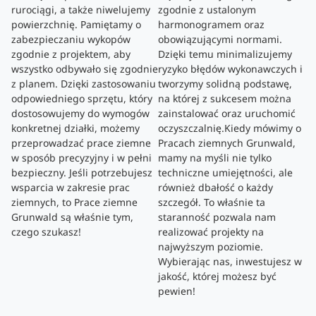
rurociągi, a także niwelujemy
zgodnie z ustalonym
powierzchnię. Pamiętamy o
harmonogramem oraz
zabezpieczaniu wykopów
obowiązującymi normami.
zgodnie z projektem, aby
Dzięki temu minimalizujemy
wszystko odbywało się zgodnie
ryzyko błędów wykonawczych i
z planem. Dzięki zastosowaniu
tworzymy solidną podstawę,
odpowiedniego sprzętu, który
na której z sukcesem można
dostosowujemy do wymogów
zainstalować oraz uruchomić
konkretnej działki, możemy
oczyszczalnię.Kiedy mówimy o
przeprowadzać prace ziemne
Pracach ziemnych Grunwald,
w sposób precyzyjny i w pełni
mamy na myśli nie tylko
bezpieczny. Jeśli potrzebujesz
techniczne umiejętności, ale
wsparcia w zakresie prac
również dbałość o każdy
ziemnych, to Prace ziemne
szczegół. To właśnie ta
Grunwald są właśnie tym,
staranność pozwala nam
czego szukasz!
realizować projekty na
najwyższym poziomie.
Wybierając nas, inwestujesz w
jakość, której możesz być
pewien!