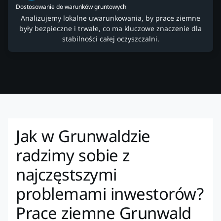
Dostosowanie do warunków gruntowych
Analizujemy lokalne uwarunkowania, by prace ziemne
były bezpieczne i trwałe, co ma kluczowe znaczenie dla
stabilności całej oczyszczalni.
Jak w Grunwaldzie
radzimy sobie z
najczęstszymi
problemami inwestorów?
Prace ziemne Grunwald