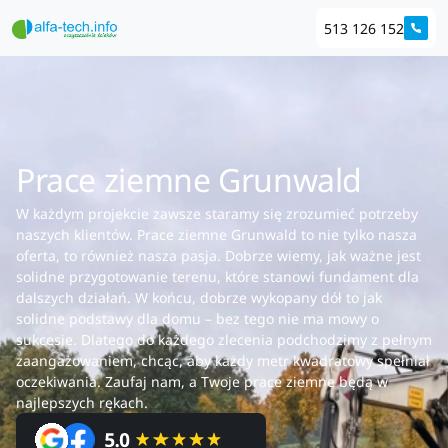
513 126 152
Prace ziemne Grunwald
W każdym projekcie zawsze staramy się zrozumieć potrzeby
naszych klientów. Prace ziemne Grunwald to nie tylko nasza
oferta, to również nasza pasja. Dobrze wiemy, jak ważne jest
solidne przygotowanie terenu, które stanowi fundament dla
dalszych działań. W końcu, dobrze wykopany dół to jak
solidne podstawy dla domu – bez tego nie ma mowy o
sukcesie. Dlatego do każdego zlecenia podchodzimy z pełnym
zaangażowaniem, chcąc, aby każdy metr kwadratowy spełniał
oczekiwania. Zaufaj nam, a Twoje prace ziemne będą w
najlepszych rękach.