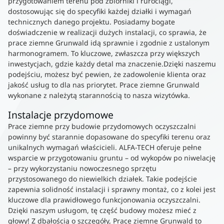
przygotowaniem terenu pod zbiorniki i rurociągi,
dostosowując się do specyfiki każdej działki i wymagań
technicznych danego projektu. Posiadamy bogate
doświadczenie w realizacji dużych instalacji, co sprawia, że
prace ziemne Grunwald idą sprawnie i zgodnie z ustalonym
harmonogramem. To kluczowe, zwłaszcza przy większych
inwestycjach, gdzie każdy detal ma znaczenie.Dzięki naszemu
podejściu, możesz być pewien, że zadowolenie klienta oraz
jakość usług to dla nas priorytet. Prace ziemne Grunwald
wykonane z należytą starannością to nasza wizytówka.
Instalacje przydomowe
Prace ziemne przy budowie przydomowych oczyszczalni
powinny być starannie dopasowane do specyfiki terenu oraz
unikalnych wymagań właścicieli. ALFA-TECH oferuje pełne
wsparcie w przygotowaniu gruntu – od wykopów po niwelację
– przy wykorzystaniu nowoczesnego sprzętu
przystosowanego do niewielkich działek. Takie podejście
zapewnia solidność instalacji i sprawny montaż, co z kolei jest
kluczowe dla prawidłowego funkcjonowania oczyszczalni.
Dzięki naszym usługom, tę część budowy możesz mieć z
głowy! Z dbałością o szczegóły, Prace ziemne Grunwald to