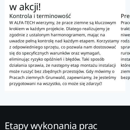
w akcji!
Kontrola i terminowość
Pre
W ALFA-TECH wierzymy, że prace ziemne są kluczowym
Prac
krokiem w każdym projekcie. Dlatego realizujemy je
trak
zgodnie z ustalonym harmonogramem, mając na
niwe
uwadze pełną kontrolę nad każdym etapem. Korzystamy
rodz
z odpowiedniego sprzętu, co pozwala nam dostosować
spra
się do specyficznych warunków oraz wymagań,
ruro
eliminując ryzyko opóźnień i błędów. Taki sposób
inst
działania sprawia, że następny etap montażu instalacji
któr
może ruszyć bez zbędnych przestojów. Gdy mówimy o
ziem
Pracach ziemnych Grunwald, zapewniamy, że jesteśmy
bezp
przygotowani na wszystko, co może się zdarzyć!
Etapy wykonania prac