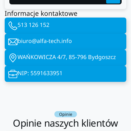
Informacje kontaktowe
513 126 152
biuro@alfa-tech.info
WAŃKOWICZA 4/7, 85-796 Bydgoszcz
NIP: 5591633951
Opinie
Opinie naszych klientów