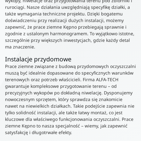
wykopy, niwelacje oraz przygotowania terenu pod zbiorniki i
rurociągi. Nasze działania uwzględniają specyfikę działki, a
także wymagania techniczne projektu. Dzięki bogatemu
doświadczeniu przy realizacji dużych instalacji, możemy
zapewnić, że prace ziemne Kępno przebiegają sprawnie i
zgodnie z ustalonym harmonogramem. To wyjątkowo istotne,
szczególnie przy większych inwestycjach, gdzie każdy detal
ma znaczenie.
Instalacje przydomowe
Prace ziemne związane z budową przydomowych oczyszczalni
muszą być idealnie dopasowane do specyficznych warunków
terenowych oraz potrzeb właścicieli. Firma ALFA-TECH
gwarantuje kompleksowe przygotowanie terenu – od
precyzyjnych wykopów po dokładną niwelację. Dysponujemy
nowoczesnym sprzętem, który sprawdza się znakomicie
nawet na niewielkich działkach. Takie podejście zapewnia nie
tylko solidność instalacji, ale także łatwy montaż, co jest
kluczowe dla właściwego funkcjonowania oczyszczalni. Prace
ziemne Kępno to nasza specjalność – wiemy, jak zapewnić
satysfakcję i długotrwałe efekty.