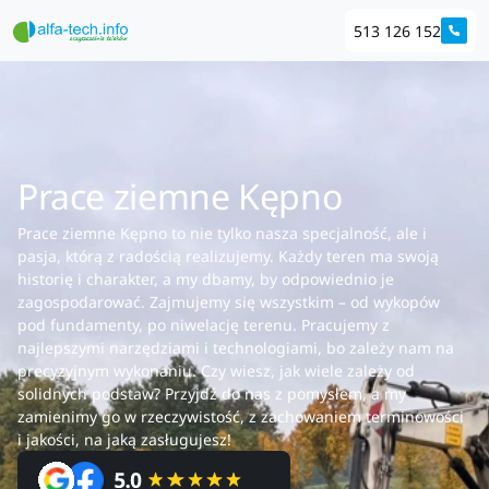
513 126 152
Prace ziemne Kępno
Prace ziemne Kępno to nie tylko nasza specjalność, ale i
pasja, którą z radością realizujemy. Każdy teren ma swoją
historię i charakter, a my dbamy, by odpowiednio je
zagospodarować. Zajmujemy się wszystkim – od wykopów
pod fundamenty, po niwelację terenu. Pracujemy z
najlepszymi narzędziami i technologiami, bo zależy nam na
precyzyjnym wykonaniu. Czy wiesz, jak wiele zależy od
solidnych podstaw? Przyjdź do nas z pomysłem, a my
zamienimy go w rzeczywistość, z zachowaniem terminowości
i jakości, na jaką zasługujesz!