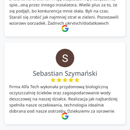
spie…oną przez innego instalatora. Wielki plus za to, że
się podjęli, bo konkurencja mnie olała. Byli na czas.
Starali się zrobić jak najmniej strat w zieleni. Pozostawili
wzorowy porządek. Żadnych ukrytych/dodatkowych
kosztów. Zaskoczenie. Kontakt bardzo OK. Obsługa
pomontażowa również OK. A ich środki do oczyszczalni –
MEGA.
Polecam!
Sebastian Szymański
Firma Alfa Tech wykonała przydomową biologiczną
oczyszczalnię ścieków oraz zagospodarowanie wody
deszczowej na naszej działce. Realizacja jak najbardziej
spełniła nasze oczekiwania, technologia idealnie
dobrana pod nasze potrzeby. Dziękujemy za sprawnie
wykonany montaż w świetnej atmosferze! Polecam!