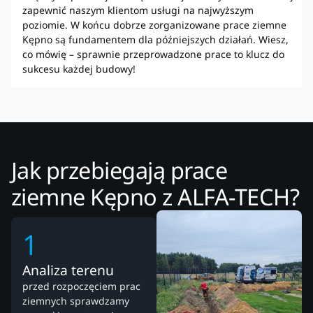
zapewnić naszym klientom usługi na najwyższym
poziomie. W końcu dobrze zorganizowane prace ziemne
Kępno są fundamentem dla późniejszych działań. Wiesz,
co mówię – sprawnie przeprowadzone prace to klucz do
sukcesu każdej budowy!
Jak przebiegają prace
ziemne Kępno z ALFA-TECH?
1
Analiza terenu
przed rozpoczęciem prac
ziemnych sprawdzamy