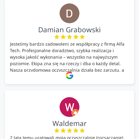
Firma godna polecenia .
Damian Grabowski
Jesteśmy bardzo zadowoleni ze współpracy z firmą Alfa
Tech. Profesjonalne doradztwo, szybka realizacja i
wysoka jakość wykonania – wszystko na najwyższym
poziomie. Ekipa zna się na rzeczy i dba o każdy detal.
Nasza przydomowa oczyszczalnia działa bez zarzutu, a
całość została wykonana zgodnie z terminem i
ustaleniami. Z czystym sumieniem polecamy Alfa Tech
każdemu, kto szuka solidnego partnera w zakresie
ekologicznych rozwiązań!🍀
Waldemar
2 lata temu uratowali moją oczyszczalnię (rozsączanie)