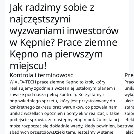
Jak radzimy sobie z
najczęstszymi
wyzwaniami inwestorów
w Kępnie? Prace ziemne
Kępno na pierwszym
miejscu!
Kontrola i terminowość
Pre
W ALFA-TECH prace ziemne Kępno to krok, który
Prac
realizujemy zgodnie z wcześniej ustalonym planem i
unik
zawsze pod naszą pełną kontrolą. Korzystamy z
wyko
odpowiedniego sprzętu, który jest przystosowany do
uksz
konkretnego zakresu oraz warunków, co pozwala nam
star
unikać wszelkich opóźnień i pomyłek w realizacji. Takie
zbio
podejście sprawia, że następny etap montażu instalacji
efek
może rozpocząć się dokładnie wtedy, kiedy powinien, bez
trwa
zbędnych przestojów.Dzięki temu jesteśmy w stanie
jaki