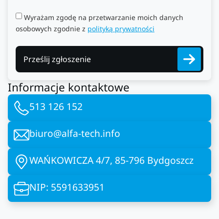
Wyrażam zgodę na przetwarzanie moich danych
osobowych zgodnie z
polityką prywatności
Prześlij zgłoszenie
Informacje kontaktowe
513 126 152
biuro@alfa-tech.info
WAŃKOWICZA 4/7, 85-796 Bydgoszcz
NIP: 5591633951