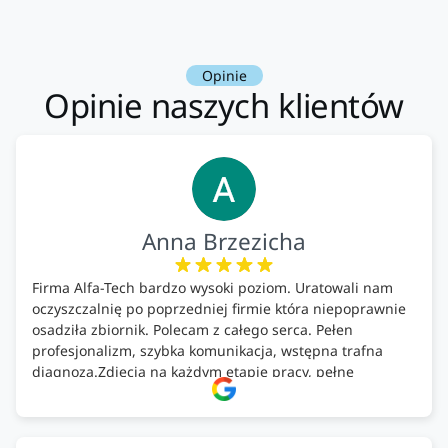
Opinie
Opinie naszych klientów
Anna Brzezicha
Firma Alfa-Tech bardzo wysoki poziom. Uratowali nam
oczyszczalnię po poprzedniej firmie która niepoprawnie
osadziła zbiornik. Polecam z całego serca. Pełen
profesjonalizm, szybka komunikacja, wstępna trafna
diagnoza.Zdjęcia na każdym etapie pracy, pełne
doradztwo.Dobrze wyszkoleni i znający się na rzeczy.
Podsumowując ekipa na wysokim poziomie, rzetelna.
Bardzo dobre wykonanie pracy i zachowanie czystości.