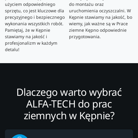
użyciem odpowiedniego
do montażu oraz
sprzętu, co jest kluczowe dla
uruchomienia oczyszczalni. W
precyzyjnego i bezpiecznego
Kępnie stawiamy na jakość, bo
wykonania wszystkich robót.
wiemy, jak ważne są w Prace
Pamiętaj, że w Kępnie
ziemne Kępno odpowiednie
stawiamy na jakość i
przygotowania.
profesjonalizm w każdym
detalu!
Dlaczego warto wybrać
ALFA-TECH do prac
ziemnych w Kępnie?