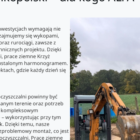
inwestycjach wymagają nie
H zajmujemy się wykopami,
oraz rurociągi, zawsze z
nicznych projektu. Dzięki
i, prace ziemne Krzyż
 z ustalonym harmonogramem.
ktach, gdzie każdy dzień się
czyszczalni powinny być
anym terenie oraz potrzeb
się kompleksowym
– wykorzystując przy tym
. Dzięki temu, nasze
bezproblemowy montaż, co jest
czyszczalni. Prace ziemne