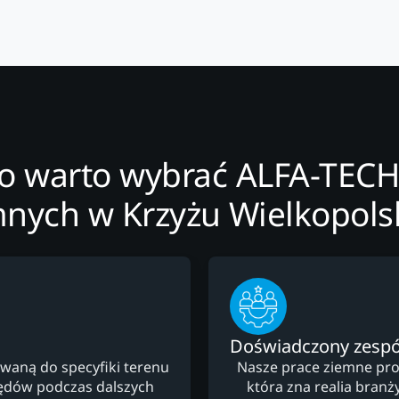
o warto wybrać ALFA-TECH
mnych w Krzyżu Wielkopols
Doświadczony zespó
waną do specyfiki terenu
Nasze prace ziemne pro
łędów podczas dalszych
która zna realia branż