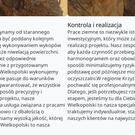
Kontrola i realizacja
zynamy od starannego
Prace ziemne to niezwykle is
a być poddany kolejnym
inwestycyjnym, który może z
 się wykonywaniem wykopów
realizacji projektu. Nasz zesp
akże niwelacją powierzchni.
aby każda czynność przebieg
ież odpowiednie
harmonogramem oraz obowią
nie z przygotowanym
sposób minimalizujemy ryzy
 Wielkopolski wykonujemy
podstawę pod późniejsze mo
alnie pasuje do warunków
oczyszczalni.W regionie Krz
agwarantować, że wszystkie
pochwalić się profesjonalny
posób precyzyjny i
Dlatego, jeśli potrzebujesz r
 projektu, nasze
etapem, jesteśmy tu dla Ciebi
a usługa związana z pracami
Wielkopolski to nasza specjal
owo i z dbałością o
traktujemy indywidualnie, sta
iamy wysoką jakość, której
naszych klientów na najwyżs
 Wielkopolski to nasza