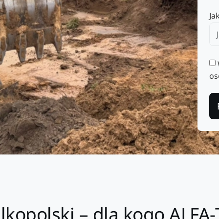
Ja
os
lkopolski – dla kogo ALFA-