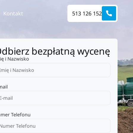
Kontakt
513 126 152
dbierz bezpłatną wycenę
ię i Nazwisko
mail
mer Telefonu