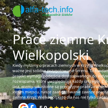
Prace ziemne K
Wielkopolski
Kiedy myślimy o pracach ziemnych w Krzyżu Wielkopo
ważne jest solidne przygotowanie terenu. To fundam
projekt wymaga podejścia dostosowanego do indyw
rozwiązania, które uwzględniają każdy szczegół. Z
lata, wiemy, jak istotne są precyzyjne prace oraz t
innym miejscu, nasze zaangażowanie zawsze pozost
ziemne Krzyż Wielkopolski to dla nas nie tylko zadan