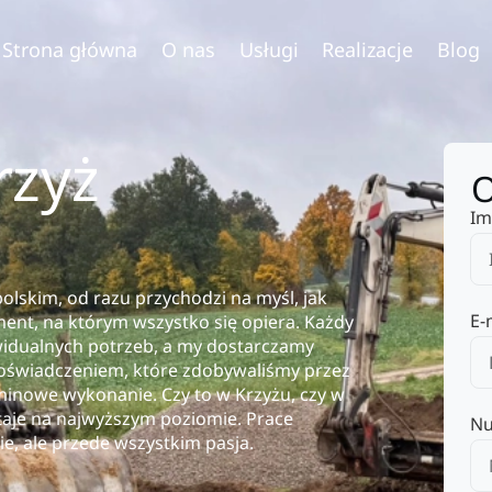
Strona główna
O nas
Usługi
Realizacje
Blog
rzyż
O
Im
lskim, od razu przychodzi na myśl, jak
E-
ent, na którym wszystko się opiera. Każdy
idualnych potrzeb, a my dostarczamy
 doświadczeniem, które zdobywaliśmy przez
erminowe wykonanie. Czy to w Krzyżu, czy w
aje na najwyższym poziomie. Prace
Nu
ie, ale przede wszystkim pasja.