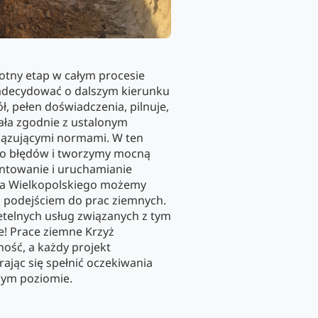
totny etap w całym procesie
adecydować o dalszym kierunku
ół, pełen doświadczenia, pilnuje,
ała zgodnie z ustalonym
zującymi normami. W ten
ko błędów i tworzymy mocną
ntowanie i uruchamianie
yża Wielkopolskiego możemy
m podejściem do prac ziemnych.
zetelnych usług związanych z tym
e! Prace ziemne Krzyż
ność, a każdy projekt
rając się spełnić oczekiwania
zym poziomie.