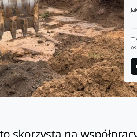
Ja
os
to skorzysta na współprac