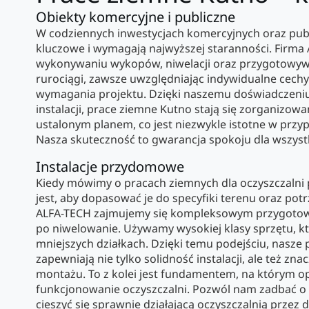
Obiekty komercyjne i publiczne
W codziennych inwestycjach komercyjnych oraz publ
kluczowe i wymagają najwyższej staranności. Firma 
wykonywaniu wykopów, niwelacji oraz przygotowywan
rurociągi, zawsze uwzględniając indywidualne cechy 
wymagania projektu. Dzięki naszemu doświadczeniu 
instalacji, prace ziemne Kutno stają się zorganizowa
ustalonym planem, co jest niezwykle istotne w przy
Nasza skuteczność to gwarancja spokoju dla wszyst
Instalacje przydomowe
Kiedy mówimy o pracach ziemnych dla oczyszczaln
jest, aby dopasować je do specyfiki terenu oraz po
ALFA-TECH zajmujemy się kompleksowym przygotow
po niwelowanie. Używamy wysokiej klasy sprzętu, kt
mniejszych działkach. Dzięki temu podejściu, nasze
zapewniają nie tylko solidność instalacji, ale też zn
montażu. To z kolei jest fundamentem, na którym op
funkcjonowanie oczyszczalni. Pozwól nam zadbać o 
cieszyć się sprawnie działającą oczyszczalnią przez dł