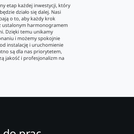
y etap każdej inwestycji, który
dzie działo się dalej. Nasi
ają o to, aby każdy krok
ie z ustalonym harmonogramem
i. Dzięki temu unikamy
onaniu i możemy spokojnie
d instalację i uruchomienie
tno są dla nas priorytetem,
ą jakość i profesjonalizm na
 do prac