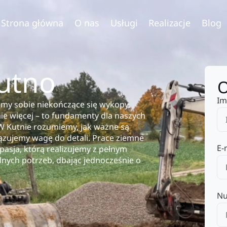
Strona główna
O nas
Usługi
Realizacje
Blog
utno
O
Im
my sobie niekończące się wykopy,
nie więcej – to fundamenty dla naszych
 W Kutnie rozumiemy, jak ważne są
ązujemy wagę do detali. Prace ziemne
E-
 pasja, którą realizujemy z pełnym
ych potrzeb, dbając jednocześnie o
Nu