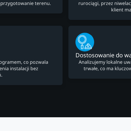
 przygotowanie terenu.
rurociągi, przez niwela
klient m
Dostosowanie do w
nogramem, co pozwala
Analizujemy lokalne uw
ia instalacji bez
trwałe, co ma kluczow
.