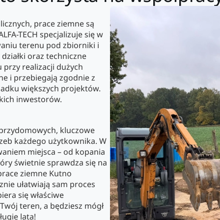
icznych, prace ziemne są
ALFA-TECH specjalizuje się w
iu terenu pod zbiorniki i
działki oraz techniczne
przy realizacji dużych
ne i przebiegają zgodnie z
padku większych projektów.
kich inwestorów.
i przydomowych, kluczowe
trzeb każdego użytkownika. W
aniem miejsca – od kopania
óry świetnie sprawdza się na
 prace ziemne Kutno
acznie ułatwiają sam proces
iera się właściwe
Twój teren, a będziesz mógł
ugie lata!