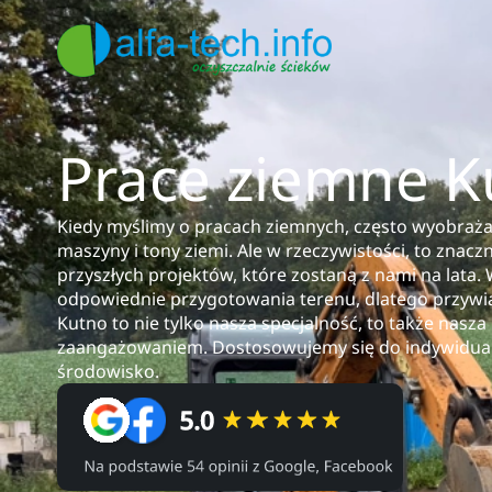
Prace ziemne K
Kiedy myślimy o pracach ziemnych, często wyobraża
maszyny i tony ziemi. Ale w rzeczywistości, to znacz
przyszłych projektów, które zostaną z nami na lata.
odpowiednie przygotowania terenu, dlatego przywi
Kutno to nie tylko nasza specjalność, to także nasza
zaangażowaniem. Dostosowujemy się do indywidualn
środowisko.