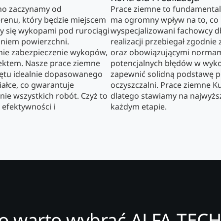
no zaczynamy od
Prace ziemne to fundamentaln
enu, który będzie miejscem
ma ogromny wpływ na to, co bę
my się wykopami pod rurociągi
wyspecjalizowani fachowcy db
waniem powierzchni.
realizacji przebiegał zgodn
nie zabezpieczenie wykopów,
oraz obowiązującymi normam
jektem. Nasze prace ziemne
potencjalnych błędów w wyk
zętu idealnie dopasowanego
zapewnić solidną podstawę po
ałce, co gwarantuje
oczyszczalni. Prace ziemne Ku
nie wszystkich robót. Czyż to
dlatego stawiamy na najwyższ
 efektywności i
każdym etapie.
o warto wybrać ALFA-TECH