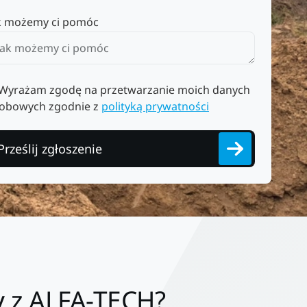
k możemy ci pomóc
Wyrażam zgodę na przetwarzanie moich danych
obowych zgodnie z
polityką prywatności
Prześlij zgłoszenie
y z ALFA-TECH?