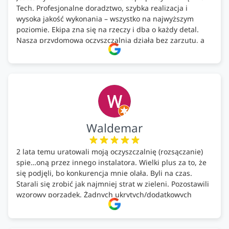
Tech. Profesjonalne doradztwo, szybka realizacja i
wysoka jakość wykonania – wszystko na najwyższym
poziomie. Ekipa zna się na rzeczy i dba o każdy detal.
Nasza przydomowa oczyszczalnia działa bez zarzutu, a
całość została wykonana zgodnie z terminem i
ustaleniami. Z czystym sumieniem polecamy Alfa Tech
każdemu, kto szuka solidnego partnera w zakresie
ekologicznych rozwiązań!🍀
Waldemar
2 lata temu uratowali moją oczyszczalnię (rozsączanie)
spie…oną przez innego instalatora. Wielki plus za to, że
się podjęli, bo konkurencja mnie olała. Byli na czas.
Starali się zrobić jak najmniej strat w zieleni. Pozostawili
wzorowy porządek. Żadnych ukrytych/dodatkowych
kosztów. Zaskoczenie. Kontakt bardzo OK. Obsługa
pomontażowa również OK. A ich środki do oczyszczalni –
MEGA.