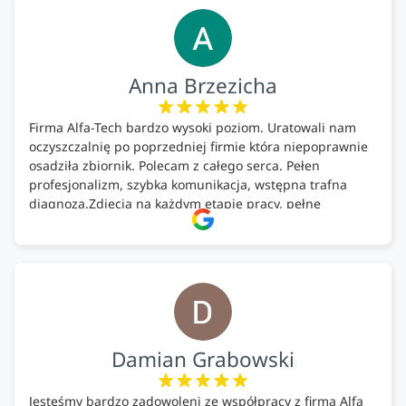
Anna Brzezicha
Firma Alfa-Tech bardzo wysoki poziom. Uratowali nam
oczyszczalnię po poprzedniej firmie która niepoprawnie
osadziła zbiornik. Polecam z całego serca. Pełen
profesjonalizm, szybka komunikacja, wstępna trafna
diagnoza.Zdjęcia na każdym etapie pracy, pełne
doradztwo.Dobrze wyszkoleni i znający się na rzeczy.
Podsumowując ekipa na wysokim poziomie, rzetelna.
Bardzo dobre wykonanie pracy i zachowanie czystości.
Firma godna polecenia .
Damian Grabowski
Jesteśmy bardzo zadowoleni ze współpracy z firmą Alfa