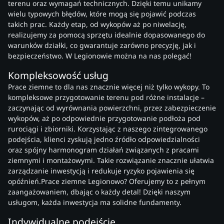
terenu oraz wymagań technicznych. Dzięki temu unikamy
wielu typowych błędów, które mogą się pojawić podczas
takich prac. Każdy etap, od wykopów aż po niwelację,
realizujemy za pomocą sprzętu idealnie dopasowanego do
warunków działki, co gwarantuje zarówno precyzję, jak i
bezpieczeństwo. W Legionowie można na nas polegać!
Kompleksowość usług
Prace ziemne to dla nas znacznie więcej niż tylko wykopy. To
kompleksowe przygotowanie terenu pod różne instalacje –
zaczynając od wyrównania powierzchni, przez zabezpieczenie
wykopów, aż po odpowiednie przygotowanie podłoża pod
rurociągi i zbiorniki. Korzystając z naszego zintegrowanego
podejścia, klienci zyskują jedno źródło odpowiedzialności
oraz spójny harmonogram działań związanych z pracami
ziemnymi i montażowymi. Takie rozwiązanie znacznie ułatwia
zarządzanie inwestycją i redukuje ryzyko pojawienia się
opóźnień.Prace ziemne Legionowo? Oferujemy to z pełnym
zaangażowaniem, dbając o każdy detal! Dzięki naszym
usługom, każda inwestycja ma solidne fundamenty.
Indywidualne podejście