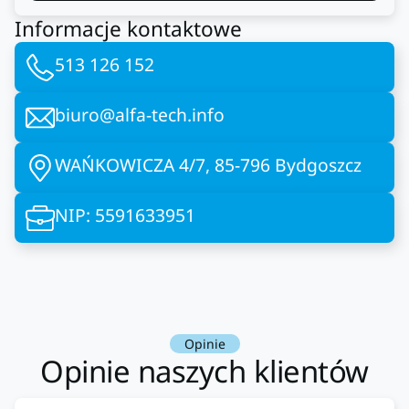
Informacje kontaktowe
513 126 152
biuro@alfa-tech.info
WAŃKOWICZA 4/7, 85-796 Bydgoszcz
NIP: 5591633951
Opinie
Opinie naszych klientów