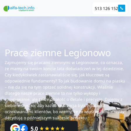
513 126 152
Prace ziemne Legionowo
Zajmujemy się pracami ziemnymi w Legionowie, co oznacza,
że mamy na swoim koncie lata doświadczeń w tej dziedzinie.
Czy kiedykolwiek zastanawialiście się, jak kluczowe są
odpowiednie fundamenty? To jak budowanie domu na piasku
– nie da się na tym oprzeć solidnej konstrukcji. Właśnie
dlatego nasze prace ziemne to nie tylko wykopy i
zasypywanie, ale także dbałość o detale i precyzję. Dajemy z
siebie wszystko, aby każda realizacja była zgodna z
oczekiwaniami klientów, bo wiemy, że to właśnie fundamenty
decydują o późniejszym sukcesie projektu.