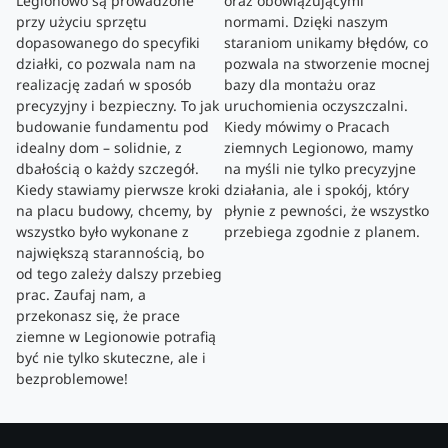
Legionowo są prowadzone
oraz obowiązującymi
przy użyciu sprzętu
normami. Dzięki naszym
dopasowanego do specyfiki
staraniom unikamy błędów, co
działki, co pozwala nam na
pozwala na stworzenie mocnej
realizację zadań w sposób
bazy dla montażu oraz
precyzyjny i bezpieczny. To jak
uruchomienia oczyszczalni.
budowanie fundamentu pod
Kiedy mówimy o Pracach
idealny dom – solidnie, z
ziemnych Legionowo, mamy
dbałością o każdy szczegół.
na myśli nie tylko precyzyjne
Kiedy stawiamy pierwsze kroki
działania, ale i spokój, który
na placu budowy, chcemy, by
płynie z pewności, że wszystko
wszystko było wykonane z
przebiega zgodnie z planem.
największą starannością, bo
od tego zależy dalszy przebieg
prac. Zaufaj nam, a
przekonasz się, że prace
ziemne w Legionowie potrafią
być nie tylko skuteczne, ale i
bezproblemowe!