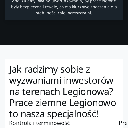
Analizujemy lokalne uwarunkowania, by prace ziemne
były bezpieczne i trwałe, co ma kluczowe znaczenie dla
stabilności całej oczyszczalni.
Jak radzimy sobie z
wyzwaniami inwestorów
na terenach Legionowa?
Prace ziemne Legionowo
to nasza specjalność!
Kontrola i terminowość
Pre