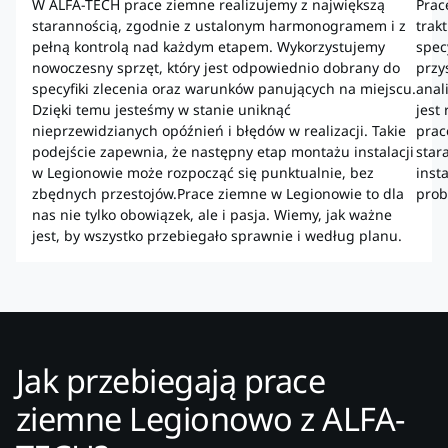
W ALFA-TECH prace ziemne realizujemy z największą
Prac
starannością, zgodnie z ustalonym harmonogramem i z
trak
pełną kontrolą nad każdym etapem. Wykorzystujemy
spec
nowoczesny sprzęt, który jest odpowiednio dobrany do
przy
specyfiki zlecenia oraz warunków panujących na miejscu.
anal
Dzięki temu jesteśmy w stanie uniknąć
jest
nieprzewidzianych opóźnień i błędów w realizacji. Takie
prac
podejście zapewnia, że następny etap montażu instalacji
star
w Legionowie może rozpocząć się punktualnie, bez
inst
zbędnych przestojów.Prace ziemne w Legionowie to dla
prob
nas nie tylko obowiązek, ale i pasja. Wiemy, jak ważne
jest, by wszystko przebiegało sprawnie i według planu.
Jak przebiegają prace
ziemne Legionowo z ALFA-