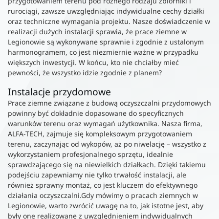
przygotowaniem terenu pod różnego rodzaju zbiorniki i
rurociągi, zawsze uwzględniając indywidualne cechy działki
oraz techniczne wymagania projektu. Nasze doświadczenie w
realizacji dużych instalacji sprawia, że prace ziemne w
Legionowie są wykonywane sprawnie i zgodnie z ustalonym
harmonogramem, co jest niezmiernie ważne w przypadku
większych inwestycji. W końcu, kto nie chciałby mieć
pewności, że wszystko idzie zgodnie z planem?
Instalacje przydomowe
Prace ziemne związane z budową oczyszczalni przydomowych
powinny być dokładnie dopasowane do specyficznych
warunków terenu oraz wymagań użytkownika. Nasza firma,
ALFA-TECH, zajmuje się kompleksowym przygotowaniem
terenu, zaczynając od wykopów, aż po niwelację – wszystko z
wykorzystaniem profesjonalnego sprzętu, idealnie
sprawdzającego się na niewielkich działkach. Dzięki takiemu
podejściu zapewniamy nie tylko trwałość instalacji, ale
również sprawny montaż, co jest kluczem do efektywnego
działania oczyszczalni.Gdy mówimy o pracach ziemnych w
Legionowie, warto zwrócić uwagę na to, jak istotne jest, aby
były one realizowane z uwzględnieniem indywidualnych