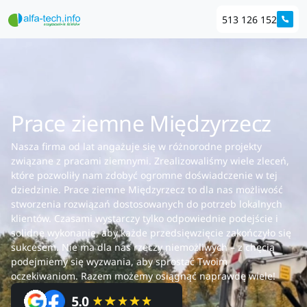
513 126 152
Prace ziemne Międzyrzecz
Nasza firma od lat angażuje się w różnorodne projekty
związane z pracami ziemnymi. Zrealizowaliśmy wiele zleceń,
które pozwoliły nam zdobyć ogromne doświadczenie w tej
dziedzinie. Prace ziemne Międzyrzecz to dla nas możliwość
stworzenia rozwiązań dostosowanych do potrzeb lokalnych
klientów. Czasami wystarczy tylko odpowiednie podejście i
solidne wykonanie, aby każde przedsięwzięcie zakończyło się
sukcesem. Nie ma dla nas rzeczy niemożliwych – z chęcią
podejmiemy się wyzwania, aby sprostać Twoim
oczekiwaniom. Razem możemy osiągnąć naprawdę wiele!