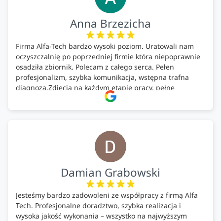
Anna Brzezicha
Firma Alfa-Tech bardzo wysoki poziom. Uratowali nam
oczyszczalnię po poprzedniej firmie która niepoprawnie
osadziła zbiornik. Polecam z całego serca. Pełen
profesjonalizm, szybka komunikacja, wstępna trafna
diagnoza.Zdjęcia na każdym etapie pracy, pełne
doradztwo.Dobrze wyszkoleni i znający się na rzeczy.
Podsumowując ekipa na wysokim poziomie, rzetelna.
Bardzo dobre wykonanie pracy i zachowanie czystości.
Firma godna polecenia .
Damian Grabowski
Jesteśmy bardzo zadowoleni ze współpracy z firmą Alfa
Tech. Profesjonalne doradztwo, szybka realizacja i
wysoka jakość wykonania – wszystko na najwyższym