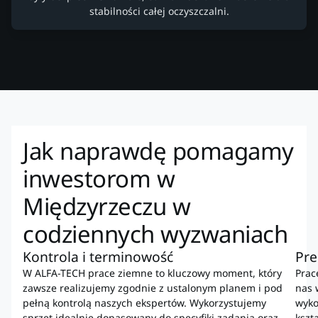
stabilności całej oczyszczalni.
Jak naprawdę pomagamy
inwestorom w
Międzyrzeczu w
codziennych wyzwaniach
Kontrola i terminowość
Pre
W ALFA-TECH prace ziemne to kluczowy moment, który
Prac
zawsze realizujemy zgodnie z ustalonym planem i pod
nas 
pełną kontrolą naszych ekspertów. Wykorzystujemy
wyko
sprzęt idealnie dopasowany do specyfiki zadania oraz
kszt