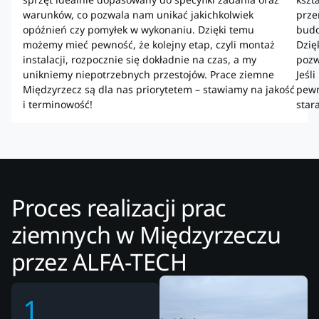
warunków, co pozwala nam unikać jakichkolwiek
prze
opóźnień czy pomyłek w wykonaniu. Dzięki temu
budo
możemy mieć pewność, że kolejny etap, czyli montaż
Dzię
instalacji, rozpocznie się dokładnie na czas, a my
pozw
unikniemy niepotrzebnych przestojów. Prace ziemne
Jeśl
Międzyrzecz są dla nas priorytetem – stawiamy na jakość
pewn
i terminowość!
star
Proces realizacji prac
ziemnych w Międzyrzeczu
przez ALFA-TECH
1