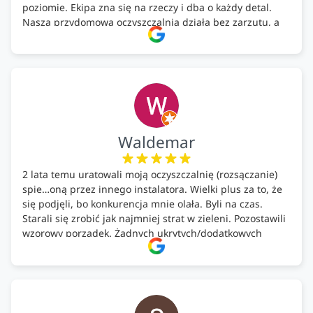
poziomie. Ekipa zna się na rzeczy i dba o każdy detal.
Nasza przydomowa oczyszczalnia działa bez zarzutu, a
całość została wykonana zgodnie z terminem i
ustaleniami. Z czystym sumieniem polecamy Alfa Tech
każdemu, kto szuka solidnego partnera w zakresie
ekologicznych rozwiązań!🍀
Waldemar
2 lata temu uratowali moją oczyszczalnię (rozsączanie)
spie…oną przez innego instalatora. Wielki plus za to, że
się podjęli, bo konkurencja mnie olała. Byli na czas.
Starali się zrobić jak najmniej strat w zieleni. Pozostawili
wzorowy porządek. Żadnych ukrytych/dodatkowych
kosztów. Zaskoczenie. Kontakt bardzo OK. Obsługa
pomontażowa również OK. A ich środki do oczyszczalni –
MEGA.
Polecam!