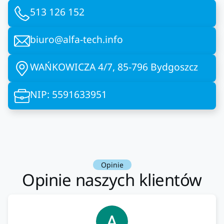
513 126 152
biuro@alfa-tech.info
WAŃKOWICZA 4/7, 85-796 Bydgoszcz
NIP: 5591633951
Opinie
Opinie naszych klientów