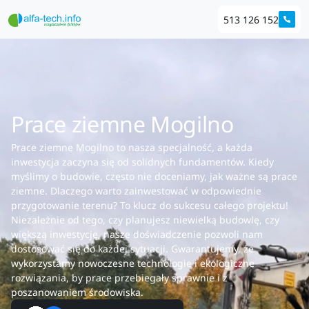
513 126 152
Prace ziemne Mogilno
Prace ziemne Mogilno to nasza specjalność, a każda
inwestycja zaczyna się od solidnych fundamentów. Kiedy
myślimy o budowie, często nie doceniamy, jak ważne są prace
ziemne. Dlaczego warto zainwestować w odpowiednie
przygotowanie terenu? To klucz do sukcesu całego projektu!
Niezależnie od tego, czy planujesz niewielką budowlę, czy
większą inwestycję, nasze doświadczenie pozwoli nam
dostosować się do każdej sytuacji. Gwarantujemy, że
wykorzystamy nowoczesne technologie i ekologiczne
rozwiązania, by prace przebiegały sprawnie i z
poszanowaniem środowiska.