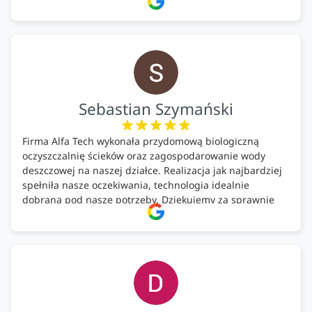
kosztów. Zaskoczenie. Kontakt bardzo OK. Obsługa
pomontażowa również OK. A ich środki do oczyszczalni –
MEGA.
Polecam!
Sebastian Szymański
Firma Alfa Tech wykonała przydomową biologiczną
oczyszczalnię ścieków oraz zagospodarowanie wody
deszczowej na naszej działce. Realizacja jak najbardziej
spełniła nasze oczekiwania, technologia idealnie
dobrana pod nasze potrzeby. Dziękujemy za sprawnie
wykonany montaż w świetnej atmosferze! Polecam!