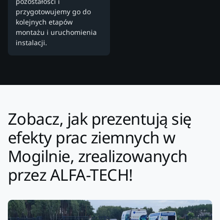
pozostałości i
przygotowujemy go do
kolejnych etapów
montażu i uruchomienia
instalacji.
Zobacz, jak prezentują się
efekty prac ziemnych w
Mogilnie, zrealizowanych
przez ALFA-TECH!