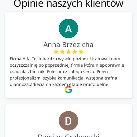
Opinie naszych klientów
Anna Brzezicha
Firma Alfa-Tech bardzo wysoki poziom. Uratowali nam
oczyszczalnię po poprzedniej firmie która niepoprawnie
osadziła zbiornik. Polecam z całego serca. Pełen
profesjonalizm, szybka komunikacja, wstępna trafna
diagnoza.Zdjęcia na każdym etapie pracy, pełne
doradztwo.Dobrze wyszkoleni i znający się na rzeczy.
Podsumowując ekipa na wysokim poziomie, rzetelna.
Bardzo dobre wykonanie pracy i zachowanie czystości.
Firma godna polecenia .
Damian Grabowski