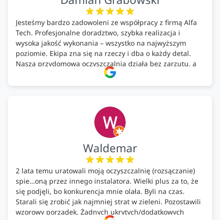
Jesteśmy bardzo zadowoleni ze współpracy z firmą Alfa
Tech. Profesjonalne doradztwo, szybka realizacja i
wysoka jakość wykonania – wszystko na najwyższym
poziomie. Ekipa zna się na rzeczy i dba o każdy detal.
Nasza przydomowa oczyszczalnia działa bez zarzutu, a
całość została wykonana zgodnie z terminem i
ustaleniami. Z czystym sumieniem polecamy Alfa Tech
każdemu, kto szuka solidnego partnera w zakresie
ekologicznych rozwiązań!🍀
Waldemar
2 lata temu uratowali moją oczyszczalnię (rozsączanie)
spie…oną przez innego instalatora. Wielki plus za to, że
się podjęli, bo konkurencja mnie olała. Byli na czas.
Starali się zrobić jak najmniej strat w zieleni. Pozostawili
wzorowy porządek. Żadnych ukrytych/dodatkowych