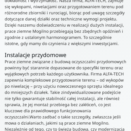
dokładność i wytrzymałość. Nasza firma, ALFA-TECH, zajmuje
się wykopami, niwelacjami oraz przygotowaniem terenu pod
różnorodne zbiorniki i rurociągi, biorąc pod uwagę szczegóły
dotyczące danej działki oraz techniczne wymogi projektu.
Dzięki naszemu doświadczeniu w realizacji dużych instalacji,
prace ziemne Mogilno przebiegają bez zbędnych opóźnień i
zgodnie z ustalonym harmonogramem. To szczególnie
istotne, gdy mamy do czynienia z większymi inwestycjami.
Instalacje przydomowe
Prace ziemne związane z budową oczyszczalni przydomowych
powinny być starannie dopasowane do specyfiki terenu oraz
wyjątkowych potrzeb każdego użytkownika. Firma ALFA-TECH
zapewnia kompleksowe przygotowanie terenu – od wykopów
po niwelację – przy użyciu nowoczesnego sprzętu idealnego
do mniejszych działek. Takie zindywidualizowane podejście
nie tylko gwarantuje stabilność całej instalacji, ale również
sprawia, że jej montaż przebiega bez zakłóceń, co jest
kluczowe dla prawidłowego funkcjonowania
oczyszczalni.Warto zadbać o takie szczegóły, zwłaszcza jeśli
mowa o działaniach, jakimi są prace ziemne Mogilno.
Niezależnie od tego, czy to świeża budowa, czy modernizacja