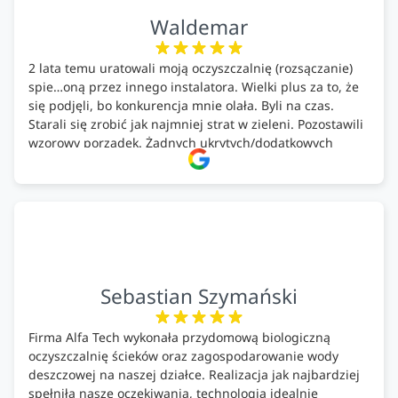
Waldemar
2 lata temu uratowali moją oczyszczalnię (rozsączanie)
spie…oną przez innego instalatora. Wielki plus za to, że
się podjęli, bo konkurencja mnie olała. Byli na czas.
Starali się zrobić jak najmniej strat w zieleni. Pozostawili
wzorowy porządek. Żadnych ukrytych/dodatkowych
kosztów. Zaskoczenie. Kontakt bardzo OK. Obsługa
pomontażowa również OK. A ich środki do oczyszczalni –
MEGA.
Polecam!
Sebastian Szymański
Firma Alfa Tech wykonała przydomową biologiczną
oczyszczalnię ścieków oraz zagospodarowanie wody
deszczowej na naszej działce. Realizacja jak najbardziej
spełniła nasze oczekiwania, technologia idealnie