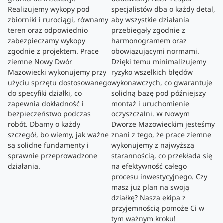
Realizujemy wykopy pod
specjalistów dba o każdy detal,
zbiorniki i rurociągi, równamy
aby wszystkie działania
teren oraz odpowiednio
przebiegały zgodnie z
zabezpieczamy wykopy
harmonogramem oraz
zgodnie z projektem. Prace
obowiązującymi normami.
ziemne Nowy Dwór
Dzięki temu minimalizujemy
Mazowiecki wykonujemy przy
ryzyko wszelkich błędów
użyciu sprzętu dostosowanego
wykonawczych, co gwarantuje
do specyfiki działki, co
solidną bazę pod późniejszy
zapewnia dokładność i
montaż i uruchomienie
bezpieczeństwo podczas
oczyszczalni. W Nowym
robót. Dbamy o każdy
Dworze Mazowieckim jesteśmy
szczegół, bo wiemy, jak ważne
znani z tego, że prace ziemne
są solidne fundamenty i
wykonujemy z najwyższą
sprawnie przeprowadzone
starannością, co przekłada się
działania.
na efektywność całego
procesu inwestycyjnego. Czy
masz już plan na swoją
działkę? Nasza ekipa z
przyjemnością pomoże Ci w
tym ważnym kroku!