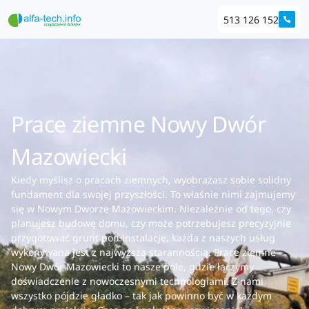
513 126 152
Prace ziemne Nowy Dwór
Mazowiecki
Kiedy myślisz o pracach ziemnych, wyobrażasz sobie solidny
fundament dla swojej przyszłości. To właśnie nimi zajmujemy
się w Nowym Dworze Mazowieckim. Niezależnie od tego, czy
planujesz budowę domu, czy może potrzebujesz precyzyjnie
przygotować grunt pod instalacje, każda z naszych usług
wykonywana jest z najwyższą starannością. Prace ziemne
Nowy Dwór Mazowiecki to nasze pole, gdzie łączymy
doświadczenie z nowoczesnymi technologiami. Z nami
wszystko pójdzie gładko – tak jak powinno być w każdym