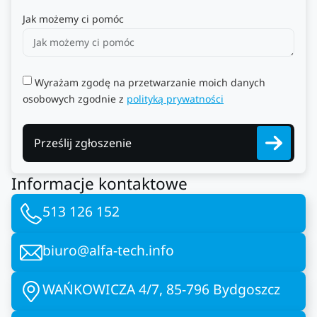
Jak możemy ci pomóc
Wyrażam zgodę na przetwarzanie moich danych
osobowych zgodnie z
polityką prywatności
Prześlij zgłoszenie
Informacje kontaktowe
513 126 152
biuro@alfa-tech.info
WAŃKOWICZA 4/7, 85-796 Bydgoszcz