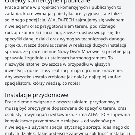
Obiekty komercyjne i publiczne
Prace ziemne w projektach komercyjnych i publicznych to
zadania, które wymagają nie tylko precyzyjności, ale także
solidnego podejścia. W ALFA-TECH zajmujemy się wykopami,
niwelacjami oraz przygotowaniem terenu pod różnego
rodzaju zbiorniki i rurociągi, zawsze dostosowując się do
specyfiki danej działki oraz wymogów technicznych danego
projektu. Nasze doświadczenie w realizacji dużych instalacji
sprawia, że prace ziemne Nowy Dwór Mazowiecki przebiegają
sprawnie i zgodnie z ustalonym harmonogramem. To
niezwykle istotne, zwłaszcza w przypadku większych
inwestycji, gdzie czasy realizacji mają ogromne znaczenie.
Aby wszystko zostało zrobione jak należy, najlepiej zaufać
specjalistom, którzy wiedzą, co robią!
Instalacje przydomowe
Prace ziemne związane z oczyszczalniami przydomowymi
muszą być precyzyjnie dopasowane do specyfiki terenu oraz
osobistych wymagań użytkownika. Firma ALFA-TECH zapewnia
kompleksowe przygotowanie miejsca – od wykopów po
niwelację – z użyciem specjalistycznego sprzętu idealnego do
małych działek. Takie podejście zapewnia solidność instalacji i