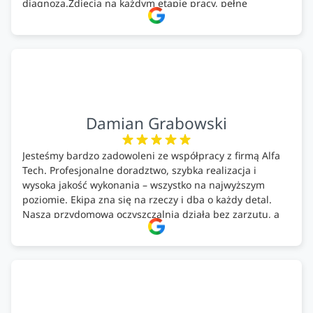
diagnoza.Zdjęcia na każdym etapie pracy, pełne
doradztwo.Dobrze wyszkoleni i znający się na rzeczy.
Podsumowując ekipa na wysokim poziomie, rzetelna.
Bardzo dobre wykonanie pracy i zachowanie czystości.
Firma godna polecenia .
Damian Grabowski
Jesteśmy bardzo zadowoleni ze współpracy z firmą Alfa
Tech. Profesjonalne doradztwo, szybka realizacja i
wysoka jakość wykonania – wszystko na najwyższym
poziomie. Ekipa zna się na rzeczy i dba o każdy detal.
Nasza przydomowa oczyszczalnia działa bez zarzutu, a
całość została wykonana zgodnie z terminem i
ustaleniami. Z czystym sumieniem polecamy Alfa Tech
każdemu, kto szuka solidnego partnera w zakresie
ekologicznych rozwiązań!🍀