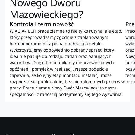
Nowego Dworu
Mazowieckiego?
Kontrola i terminowość
Pre
W ALFA-TECH prace ziemne to nie tylko rutyna, ale etap,
Prac
który przeprowadzamy zgodnie z zaplanowanym
waru
harmonogramem i z pełną dbałością o detale.
wyko
Wykorzystujemy odpowiednio dobrany sprzęt, który
oraz
idealnie pasuje do rodzaju zadań oraz panujących
Nowy
warunków. Dzięki temu unikamy nieprzewidzianych
bezp
opóźnień i pomyłek w realizacji. Nasze podejście
pozw
zapewnia, że kolejny etap montażu instalacji może
tech
rozpocząć się punktualnie, bez niepotrzebnych przerw w
to k
pracy. Prace ziemne Nowy Dwór Mazowiecki to nasza
specjalność i z radością podejmiemy się tego wyzwania!