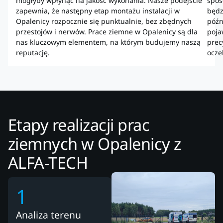
mogłyby wpłynąć na jakość wykonania. Nasze podejście
spos
zapewnia, że następny etap montażu instalacji w
będz
Opalenicy rozpocznie się punktualnie, bez zbędnych
późn
przestojów i nerwów. Prace ziemne w Opalenicy są dla
poja
nas kluczowym elementem, na którym budujemy naszą
prec
reputację.
ocze
Etapy realizacji prac
ziemnych w Opalenicy z
ALFA-TECH
1
Analiza terenu