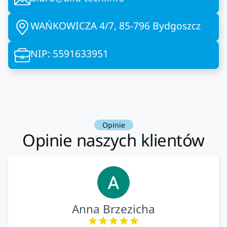
WAŃKOWICZA 4/7, 85-796 Bydgoszcz
NIP: 5591633951
Opinie
Opinie naszych klientów
Anna Brzezicha