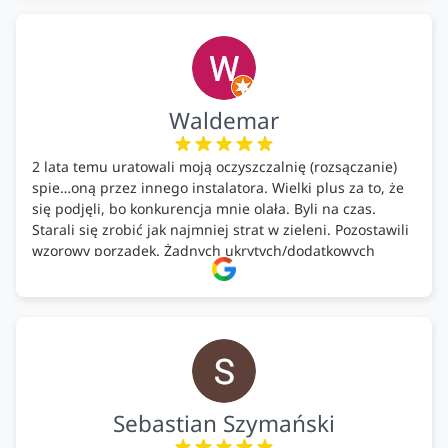
każdemu, kto szuka solidnego partnera w zakresie
ekologicznych rozwiązań!🍀
Waldemar
2 lata temu uratowali moją oczyszczalnię (rozsączanie)
spie…oną przez innego instalatora. Wielki plus za to, że
się podjęli, bo konkurencja mnie olała. Byli na czas.
Starali się zrobić jak najmniej strat w zieleni. Pozostawili
wzorowy porządek. Żadnych ukrytych/dodatkowych
kosztów. Zaskoczenie. Kontakt bardzo OK. Obsługa
pomontażowa również OK. A ich środki do oczyszczalni –
MEGA.
Polecam!
Sebastian Szymański