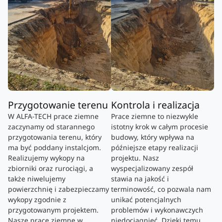
Przygotowanie terenu
Kontrola i realizacja
W ALFA-TECH prace ziemne
Prace ziemne to niezwykle
zaczynamy od starannego
istotny krok w całym procesie
przygotowania terenu, który
budowy, który wpływa na
ma być poddany instalcjom.
późniejsze etapy realizacji
Realizujemy wykopy na
projektu. Nasz
zbiorniki oraz rurociągi, a
wyspecjalizowany zespół
także niwelujemy
stawia na jakość i
powierzchnię i zabezpieczamy
terminowość, co pozwala nam
wykopy zgodnie z
unikać potencjalnych
przygotowanym projektem.
problemów i wykonawczych
Nasze prace ziemne w
niedociągnięć. Dzięki temu