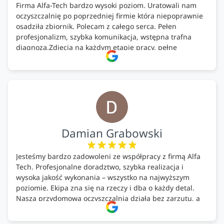
Firma Alfa-Tech bardzo wysoki poziom. Uratowali nam
oczyszczalnię po poprzedniej firmie która niepoprawnie
osadziła zbiornik. Polecam z całego serca. Pełen
profesjonalizm, szybka komunikacja, wstępna trafna
diagnoza.Zdjęcia na każdym etapie pracy, pełne
doradztwo.Dobrze wyszkoleni i znający się na rzeczy.
Podsumowując ekipa na wysokim poziomie, rzetelna.
Bardzo dobre wykonanie pracy i zachowanie czystości.
Firma godna polecenia .
Damian Grabowski
Jesteśmy bardzo zadowoleni ze współpracy z firmą Alfa
Tech. Profesjonalne doradztwo, szybka realizacja i
wysoka jakość wykonania – wszystko na najwyższym
poziomie. Ekipa zna się na rzeczy i dba o każdy detal.
Nasza przydomowa oczyszczalnia działa bez zarzutu, a
całość została wykonana zgodnie z terminem i
ustaleniami. Z czystym sumieniem polecamy Alfa Tech