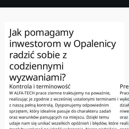
Jak pomagamy
inwestorom w Opalenicy
radzić sobie z
codziennymi
wyzwaniami?
Kontrola i terminowość
Pre
W ALFA-TECH prace ziemne traktujemy na poważnie,
Prac
realizując je zgodnie z wcześniej ustalonymi terminami i
wyko
z naszą pełną kontrolą. Dysponujemy odpowiednim
dzia
sprzętem, który idealnie pasuje do charakteru zadań
niwe
oraz warunków panujących na miejscu. Dzięki temu
oraz
udaje nam się unikać wszelkich opóźnień i błędów, które
real