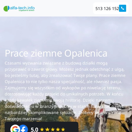
513 126 152
Prace ziemne Opalenica
Czasami wyzwania związane z budową działki mogą
przyprawić o zawrót głowy. Możesz jednak odetchnąć z ulgą,
bo jesteśmy tutaj, aby zrealizować Twoje plany. Prace ziemne
Opalenica to nie tylko nasza specjalność, ale również pasja.
Zajmujemy się wszystkim od wykopów po niwelację terenu,
dostosowując każdy projekt do unikalnych potrzeb. W końcu
każdy kawałek ziemi ma swoją historię. Dzięki naszemu
doświadczeniu w branży jesteśmy w stanie rozwiązać nawet
najbardziej skomplikowane sytuacje. Zróbmy krok w stronę
Twojego marzenia!