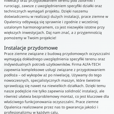
niwelacji oraz przygotowaniem terenu pod zbiorniki i
rurociągi, zawsze z uwzględnieniem specyfiki działki oraz
technicznych wymagań projektu. Dzięki naszemu
doświadczeniu w realizacji dużych instalacji, prace ziemne w
Opalenicy odbywają się sprawnie i zgodnie z wcześniej
ustalonym harmonogramem, co jest niezwykle istotne przy
większych inwestycjach. Daj nam znać, a z przyjemnością
pomożemy w Twoim projekcie!
Instalacje przydomowe
Prace ziemne związane z budową przydomowych oczyszczalni
wymagają dokładnego uwzględnienia specyfiki terenu oraz
indywidualnych potrzeb użytkowników. Firma ALFA-TECH
zapewnia kompleksowe usługi związane z przygotowaniem
podłoża – od wykopów aż po niwelację. Używamy do tego
nowoczesnych, specjalistycznych maszyn, które świetnie
sprawdzają się nawet na niewielkich działkach. Dzięki temu
nasze podejście nie tylko zapewnia solidność instalacji, ale
również ułatwia bezproblemowy montaż, co jest kluczowe dla
właściwego funkcjonowania oczyszczalni. Prace ziemne
Opalenica realizowane przez nas to gwarancja jakości i
profesjonalizmu w każdym calu.