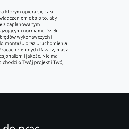
a którym opiera się cała
świadczeniem dba o to, aby
ie z zaplanowanym
zującymi normami. Dzięki
 błędów wykonawczych i
do montażu oraz uruchomienia
o Pracach ziemnych Rawicz, masz
sjonalizm i jakość. Nie ma
o chodzi o Twój projekt i Twój
 do prac