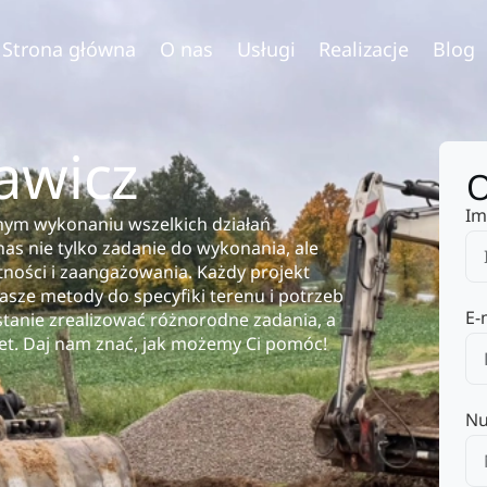
Strona główna
O nas
Usługi
Realizacje
Blog
awicz
O
Im
jnym wykonaniu wszelkich działań
as nie tylko zadanie do wykonania, ale
ności i zaangażowania. Każdy projekt
sze metody do specyfiki terenu i potrzeb
E-
stanie zrealizować różnorodne zadania, a
et. Daj nam znać, jak możemy Ci pomóc!
Nu