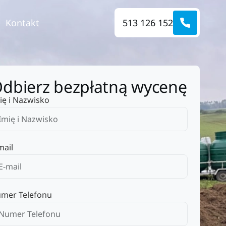
Kontakt
513 126 152
dbierz bezpłatną wycenę
ię i Nazwisko
mail
mer Telefonu