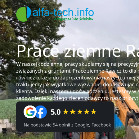
Prace ziemne R
W naszej codziennej pracy skupiamy się na precyzy
związanych z gruntami. Prace ziemne Rawicz to dla n
również okazja do zaprezentowania naszych umiejęt
traktujemy jak wyjątkowe wyzwanie, dopasowując na
klienta. Dzięki naszemu doświadczeniu, jesteśmy w 
zadowolenie każdego zleceniodawcy to nasz prioryt