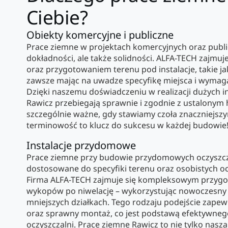
Ciebie?
Obiekty komercyjne i publiczne
Prace ziemne w projektach komercyjnych oraz publi
dokładności, ale także solidności. ALFA-TECH zajmuj
oraz przygotowaniem terenu pod instalacje, takie jak
zawsze mając na uwadze specyfikę miejsca i wymaga
Dzięki naszemu doświadczeniu w realizacji dużych i
Rawicz przebiegają sprawnie i zgodnie z ustalon
szczególnie ważne, gdy stawiamy czoła znaczniejsz
terminowość to klucz do sukcesu w każdej budowie
Instalacje przydomowe
Prace ziemne przy budowie przydomowych oczyszcz
dostosowane do specyfiki terenu oraz osobistych 
Firma ALFA-TECH zajmuje się kompleksowym przygo
wykopów po niwelację – wykorzystując nowoczesny s
mniejszych działkach. Tego rodzaju podejście zapewni
oraz sprawny montaż, co jest podstawą efektywne
oczyszczalni. Prace ziemne Rawicz to nie tylko nasza 