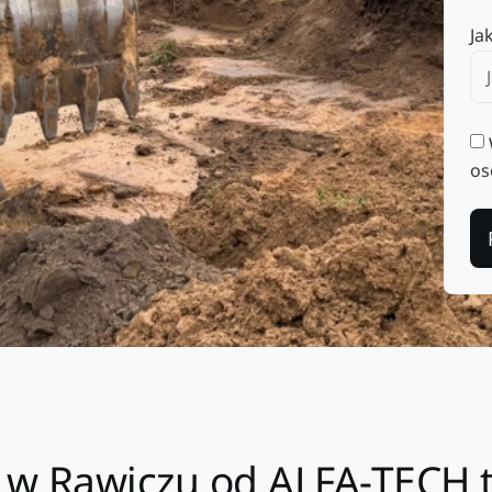
Ja
os
 w Rawiczu od ALFA-TECH t