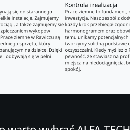
Kontrola i realizacja
ynają się od starannego
Prace ziemne to fundament, n
lkie instalacje. Zajmujemy
inwestycja. Nasz zespół z do
rociągi, a także zajmujemy się
każdy krok przebiegał zgodn
bezpieczaniem wykopów
harmonogramem oraz obowią
 Prace ziemne w Rawiczu są
temu unikamy potencjalnych
edniego sprzętu, który
tworzymy solidną podstawę 
anującym na działce. Dzięki
oczyszczalni. Kiedy myślisz 
 i odbywają się w pełni
pewność, że stawiasz na profe
miejsca na niedociągnięcia, b
spokój.
o warto wybrać ALFA-TECH