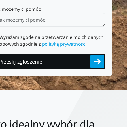
k możemy ci pomóc
Wyrażam zgodę na przetwarzanie moich danych
obowych zgodnie z
polityką prywatności
Prześlij zgłoszenie
o idealny wybór dla