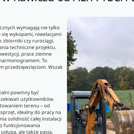
cznych wymagają nie tylko
e się wykopami, niwelacjami
 zbiorniki czy rurociągi,
nia techniczne projektu.
nwestycji, prace ziemne
ym harmonogramem. To
ym przedsięwzięciom. Wszak
!
alni powinny być
oczekiwań użytkowników.
towaniem terenu – od
przęt, idealny do pracy na
a solidność całej instalacji
go funkcjonowania
usługa, ale także pasja,