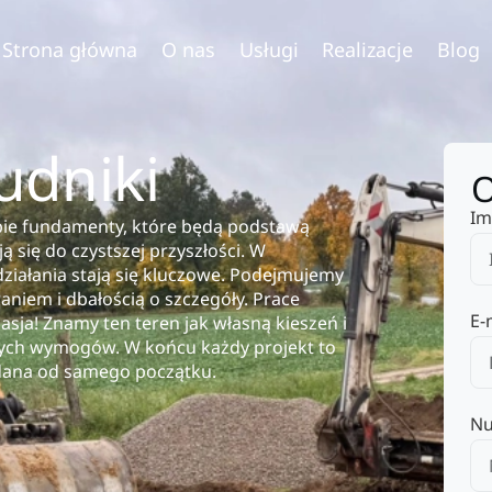
Strona główna
O nas
Usługi
Realizacje
Blog
udniki
O
Im
bie fundamenty, które będą podstawą
ą się do czystszej przyszłości. W
 działania stają się kluczowe. Podejmujemy
niem i dbałością o szczegóły. Prace
E-
pasja! Znamy ten teren jak własną kieszeń i
nych wymogów. W końcu każdy projekt to
udana od samego początku.
Nu