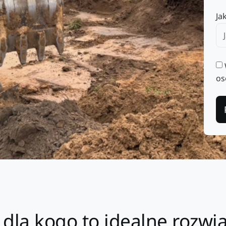
Ja
os
 dla kogo to idealne rozwi