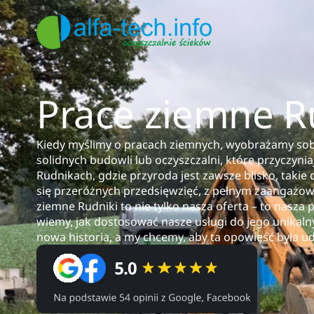
Prace ziemne R
Kiedy myślimy o pracach ziemnych, wyobrażamy so
solidnych budowli lub oczyszczalni, które przyczyniaj
Rudnikach, gdzie przyroda jest zawsze blisko, takie
się przeróżnych przedsięwzięć, z pełnym zaangażowa
ziemne Rudniki to nie tylko nasza oferta – to nasza 
wiemy, jak dostosować nasze usługi do jego unikal
nowa historia, a my chcemy, aby ta opowieść była 