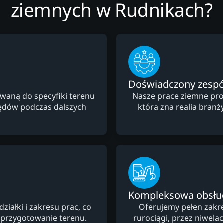
ziemnych w Rudnikach?
Doświadczony zespó
waną do specyfiki terenu
Nasze prace ziemne pro
łędów podczas dalszych
która zna realia branż
Kompleksowa obsłu
ałki i zakresu prac, co
Oferujemy pełen zakre
 przygotowanie terenu.
rurociągi, przez niwela