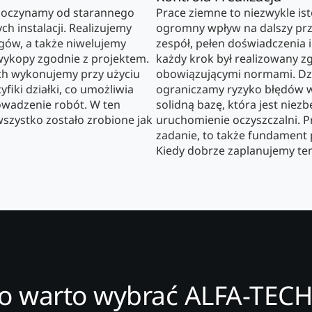
poczynamy od starannego
Prace ziemne to niezwykle i
h instalacji. Realizujemy
ogromny wpływ na dalszy prze
gów, a także niwelujemy
zespół, pełen doświadczenia i
wykopy zgodnie z projektem.
każdy krok był realizowany z
ch wykonujemy przy użyciu
obowiązującymi normami. Dzi
iki działki, co umożliwia
ograniczamy ryzyko błędów 
owadzenie robót. W ten
solidną bazę, która jest nie
szystko zostało zrobione jak
uruchomienie oczyszczalni. Pr
zadanie, to także fundament 
Kiedy dobrze zaplanujemy ten e
o warto wybrać ALFA-TECH