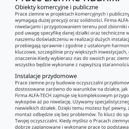
Obiekty komercyjne i publiczne
Prace ziemne w projektach komercyjnych i publiczny
wymagają dużej precyzji oraz solidności. Firma ALF
niwelacjami i przygotowaniem terenu pod zbiorniki c
pod uwagę specyfikę danej działki oraz techniczne 
naszemu doświadczeniu w realizacji dużych instalacj
przebiegają sprawnie i zgodnie z ustalonym harmo
kluczowe, szczególnie przy większych inwestycjach,
znaczenie.Kiedy wybierasz nas do swoich prac ziem
wszystko będzie wykonane z najwyższą staranności
Instalacje przydomowe
Prace ziemne przy budowie oczyszczalni przydomo
dostosowane zarówno do warunków na działce, jak 
Firma ALFA-TECH zajmuje się kompleksowym przygo
wykopów aż po niwelację. Używamy specjalistyczneg
niewielkich działek. Dzięki temu możesz być pewny, ż
montaż odbędzie się bez problemów. To klucz do 
Twojej oczyszczalni. Kiedy myślisz o Pracach ziemny
dobrze zaplanowane i wykonane prace to podstawa