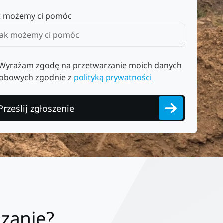
k możemy ci pomóc
Wyrażam zgodę na przetwarzanie moich danych
obowych zgodnie z
polityką prywatności
Prześlij zgłoszenie
ązanie?