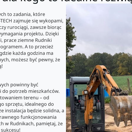
ch to zadania, które
A-TECH zajmuje się wykopami,
zy rurociągi, zawsze biorąc
wymagania projektu. Dzięki
i, prace ziemne Rudniki
nogramem. A to przecież
 gdzie każda godzina ma
nych, możesz być pewny, że
ą!
wych powinny być
i do potrzeb mieszkańców.
towaniem terenu – od
o sprzętu, idealnego do
e instalacja będzie solidna, a
sprawnego funkcjonowania
ch w Rudnikach, pamiętaj, że
 sukcesu!