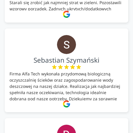
Starali się zrobić jak najmniej strat w zieleni. Pozostawili
wzorowy porządek. Żadnych ukrytych/dodatkowych
kosztów. Zaskoczenie. Kontakt bardzo OK. Obsługa
pomontażowa również OK. A ich środki do oczyszczalni –
MEGA.
Polecam!
Sebastian Szymański
Firma Alfa Tech wykonała przydomową biologiczną
oczyszczalnię ścieków oraz zagospodarowanie wody
deszczowej na naszej działce. Realizacja jak najbardziej
spełniła nasze oczekiwania, technologia idealnie
dobrana pod nasze potrzeby. Dziękujemy za sprawnie
wykonany montaż w świetnej atmosferze! Polecam!