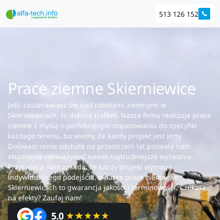
513 126 152
Prace ziemne Skierniewice
Jeśli zastanawiasz się nad robotami ziemnymi w
Skierniewicach, to dobrze trafiłeś. Nasza firma realizuje prace
ziemne z myślą o perfekcyjnym dopasowaniu do specyfiki
każdego terenu, bo wiemy, że każdy projekt jest inny.
Doświadczenie zdobyte na przestrzeni lat pozwala nam
skutecznie rozwiązywać nawet najtrudniejsze wyzwania.
Przyświeca nam zasada, że każdy projekt wymaga
indywidualnego podejścia, a nasze prace ziemne w
Skierniewicach to gwarancja jakości i terminowości. Czekasz
na efekty? Zaufaj nam!