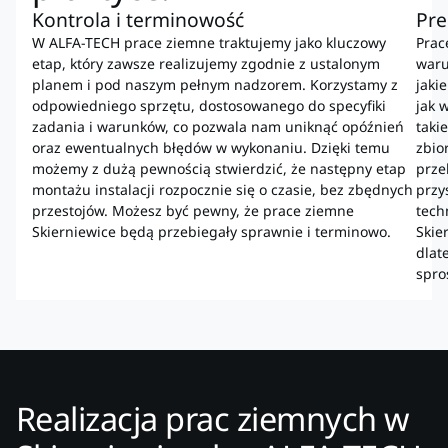
Kontrola i terminowość
Pre
W ALFA-TECH prace ziemne traktujemy jako kluczowy
Prac
etap, który zawsze realizujemy zgodnie z ustalonym
waru
planem i pod naszym pełnym nadzorem. Korzystamy z
jaki
odpowiedniego sprzętu, dostosowanego do specyfiki
jak 
zadania i warunków, co pozwala nam uniknąć opóźnień
taki
oraz ewentualnych błędów w wykonaniu. Dzięki temu
zbio
możemy z dużą pewnością stwierdzić, że następny etap
prze
montażu instalacji rozpocznie się o czasie, bez zbędnych
przy
przestojów. Możesz być pewny, że prace ziemne
tech
Skierniewice będą przebiegały sprawnie i terminowo.
Skie
dlat
spro
Realizacja prac ziemnych w