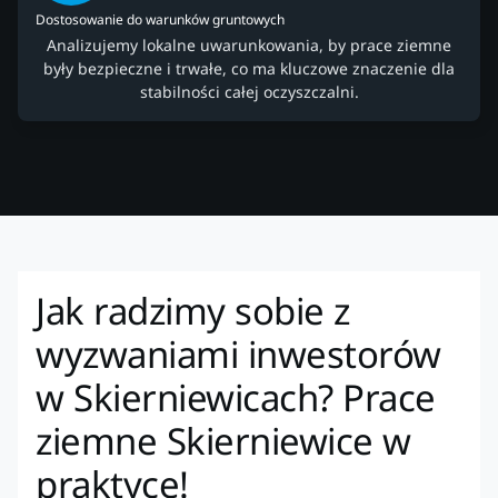
Dostosowanie do warunków gruntowych
Analizujemy lokalne uwarunkowania, by prace ziemne
były bezpieczne i trwałe, co ma kluczowe znaczenie dla
stabilności całej oczyszczalni.
Jak radzimy sobie z
wyzwaniami inwestorów
w Skierniewicach? Prace
ziemne Skierniewice w
praktyce!