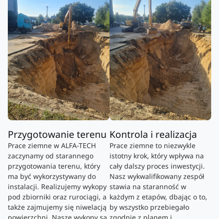
Przygotowanie terenu
Kontrola i realizacja
Prace ziemne w ALFA-TECH
Prace ziemne to niezwykle
zaczynamy od starannego
istotny krok, który wpływa na
przygotowania terenu, który
cały dalszy proces inwestycji.
ma być wykorzystywany do
Nasz wykwalifikowany zespół
instalacji. Realizujemy wykopy
stawia na staranność w
pod zbiorniki oraz rurociągi, a
każdym z etapów, dbając o to,
także zajmujemy się niwelacją
by wszystko przebiegało
powierzchni. Nasze wykopy są
zgodnie z planem i