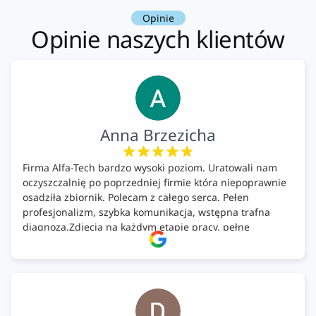
Opinie
Opinie naszych klientów
Anna Brzezicha
Firma Alfa-Tech bardzo wysoki poziom. Uratowali nam
oczyszczalnię po poprzedniej firmie która niepoprawnie
osadziła zbiornik. Polecam z całego serca. Pełen
profesjonalizm, szybka komunikacja, wstępna trafna
diagnoza.Zdjęcia na każdym etapie pracy, pełne
doradztwo.Dobrze wyszkoleni i znający się na rzeczy.
Podsumowując ekipa na wysokim poziomie, rzetelna.
Bardzo dobre wykonanie pracy i zachowanie czystości.
Firma godna polecenia .