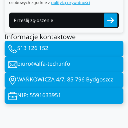
osobowych zgodnie z
polityką prywatności
Prześlij zgłoszenie
Informacje kontaktowe
513 126 152
biuro@alfa-tech.info
WAŃKOWICZA 4/7, 85-796 Bydgoszcz
NIP: 5591633951