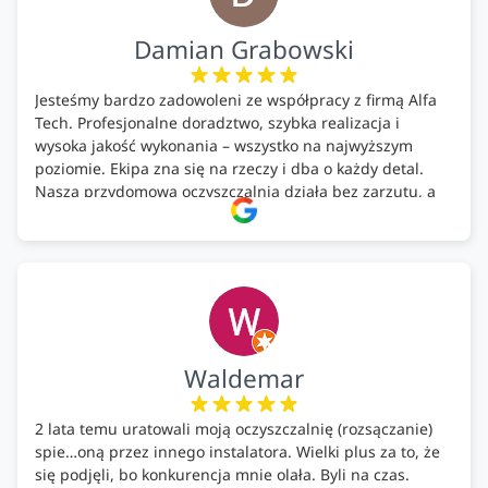
Damian Grabowski
Jesteśmy bardzo zadowoleni ze współpracy z firmą Alfa
Tech. Profesjonalne doradztwo, szybka realizacja i
wysoka jakość wykonania – wszystko na najwyższym
poziomie. Ekipa zna się na rzeczy i dba o każdy detal.
Nasza przydomowa oczyszczalnia działa bez zarzutu, a
całość została wykonana zgodnie z terminem i
ustaleniami. Z czystym sumieniem polecamy Alfa Tech
każdemu, kto szuka solidnego partnera w zakresie
ekologicznych rozwiązań!🍀
Waldemar
2 lata temu uratowali moją oczyszczalnię (rozsączanie)
spie…oną przez innego instalatora. Wielki plus za to, że
się podjęli, bo konkurencja mnie olała. Byli na czas.