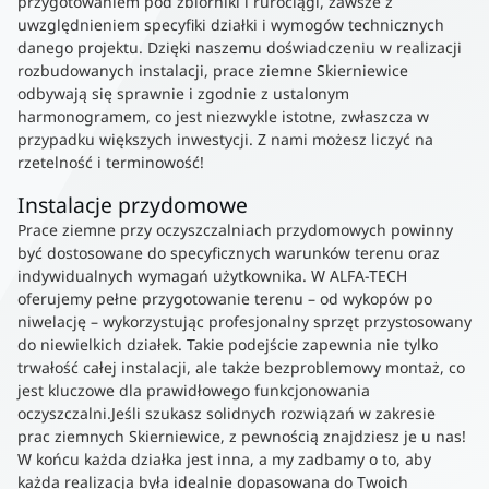
przygotowaniem pod zbiorniki i rurociągi, zawsze z
uwzględnieniem specyfiki działki i wymogów technicznych
danego projektu. Dzięki naszemu doświadczeniu w realizacji
rozbudowanych instalacji, prace ziemne Skierniewice
odbywają się sprawnie i zgodnie z ustalonym
harmonogramem, co jest niezwykle istotne, zwłaszcza w
przypadku większych inwestycji. Z nami możesz liczyć na
rzetelność i terminowość!
Instalacje przydomowe
Prace ziemne przy oczyszczalniach przydomowych powinny
być dostosowane do specyficznych warunków terenu oraz
indywidualnych wymagań użytkownika. W ALFA-TECH
oferujemy pełne przygotowanie terenu – od wykopów po
niwelację – wykorzystując profesjonalny sprzęt przystosowany
do niewielkich działek. Takie podejście zapewnia nie tylko
trwałość całej instalacji, ale także bezproblemowy montaż, co
jest kluczowe dla prawidłowego funkcjonowania
oczyszczalni.Jeśli szukasz solidnych rozwiązań w zakresie
prac ziemnych Skierniewice, z pewnością znajdziesz je u nas!
W końcu każda działka jest inna, a my zadbamy o to, aby
każda realizacja była idealnie dopasowana do Twoich