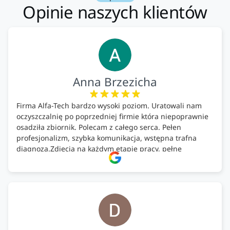
Opinie naszych klientów
Anna Brzezicha
Firma Alfa-Tech bardzo wysoki poziom. Uratowali nam
oczyszczalnię po poprzedniej firmie która niepoprawnie
osadziła zbiornik. Polecam z całego serca. Pełen
profesjonalizm, szybka komunikacja, wstępna trafna
diagnoza.Zdjęcia na każdym etapie pracy, pełne
doradztwo.Dobrze wyszkoleni i znający się na rzeczy.
Podsumowując ekipa na wysokim poziomie, rzetelna.
Bardzo dobre wykonanie pracy i zachowanie czystości.
Firma godna polecenia .