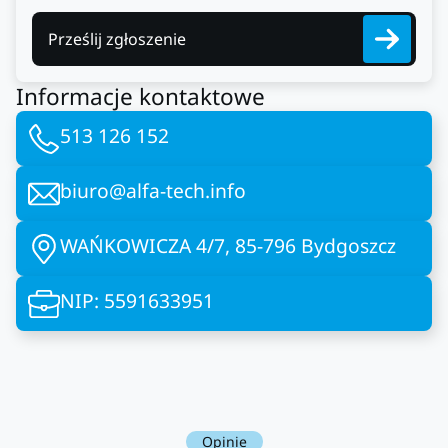
Prześlij zgłoszenie
Informacje kontaktowe
513 126 152
biuro@alfa-tech.info
WAŃKOWICZA 4/7, 85-796 Bydgoszcz
NIP: 5591633951
Opinie