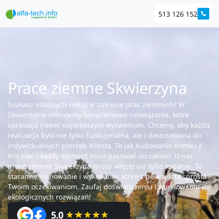
513 126 152
Prace ziemne Skwierzyna
Szukasz solidnych usług w zakresie prac ziemnych? W
Skwierzynie oferujemy kompleksowe rozwiązania, które
sprostają nawet największym wyzwaniom. Chcemy, aby każda
realizacja była nie tylko funkcjonalna, ale i dostosowana do
indywidualnych potrzeb klienta. To jak budowanie domku z
klocków – każdy element musi pasować do całości. U nas
prace ziemne Skwierzyna to coś więcej niż tylko kopanie. To
staranne planowanie i wykonanie, które z pewnością sprosta
Twoim oczekiwaniom. Zaufaj doświadczeniu i zamiłowaniu do
ekologicznych rozwiązań!