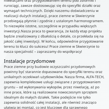
niwelacjami oraz przygotowaniem terenu pod zbiorniki i
rurociągi, zawsze dostosowując się do specyfiki działki oraz
wymagań technicznych. Dzięki naszemu doświadczeniu w
realizacji dużych instalacji, prace ziemne w Skwierzynie
przebiegają płynnie i zgodnie z ustalonym harmonogramem.
To niezwykle istotne, szczególnie w przypadku większych
inwestycji.Nasza praca to gwarancja, że każdy etap projektu
będzie zrealizowany z dbałością o detale, co przekłada się na
jakość całej inwestycji. W końcu, odpowiednie przygotowanie
terenu to klucz do sukcesu! Prace ziemne w Skwierzynie to
nasza specjalność – zapraszamy do współpracy!
Instalacje przydomowe
Prace ziemne przy budowie oczyszczalni przydomowych
powinny być starannie dopasowane do specyfiki terenu oraz
unikalnych oczekiwań użytkowników. Nasza firma, ALFA-TECH,
zapewnia kompleksowe usługi związane z przygotowaniem
gruntu – od wykonywania wykopów, przez niwelację, aż po
inne prace, które są realizowane nowoczesnym sprzętem
idealnym do małych działek. Takie podejście nie tylko
zapewnia solidność całej instalacji, ale również znacząco
ułatwia jej montaż, co jest kluczowe dla sprawnego