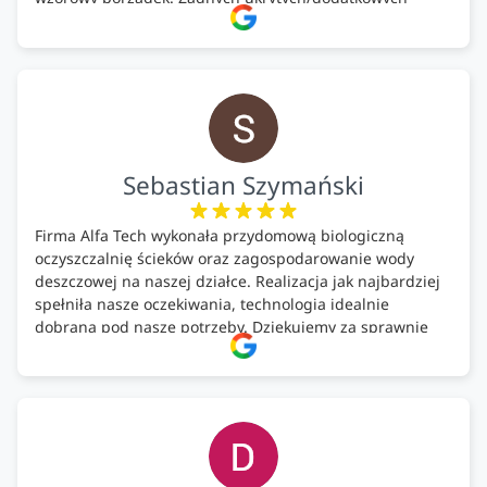
kosztów. Zaskoczenie. Kontakt bardzo OK. Obsługa
pomontażowa również OK. A ich środki do oczyszczalni –
MEGA.
Polecam!
Sebastian Szymański
Firma Alfa Tech wykonała przydomową biologiczną
oczyszczalnię ścieków oraz zagospodarowanie wody
deszczowej na naszej działce. Realizacja jak najbardziej
spełniła nasze oczekiwania, technologia idealnie
dobrana pod nasze potrzeby. Dziękujemy za sprawnie
wykonany montaż w świetnej atmosferze! Polecam!