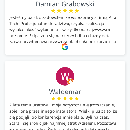
Damian Grabowski
Jesteśmy bardzo zadowoleni ze współpracy z firmą Alfa
Tech. Profesjonalne doradztwo, szybka realizacja i
wysoka jakość wykonania – wszystko na najwyższym
poziomie. Ekipa zna się na rzeczy i dba o każdy detal.
Nasza przydomowa oczyszczalnia działa bez zarzutu, a
całość została wykonana zgodnie z terminem i
ustaleniami. Z czystym sumieniem polecamy Alfa Tech
każdemu, kto szuka solidnego partnera w zakresie
ekologicznych rozwiązań!🍀
Waldemar
2 lata temu uratowali moją oczyszczalnię (rozsączanie)
spie…oną przez innego instalatora. Wielki plus za to, że
się podjęli, bo konkurencja mnie olała. Byli na czas.
Starali się zrobić jak najmniej strat w zieleni. Pozostawili
wzorowy porządek. Żadnych ukrytych/dodatkowych