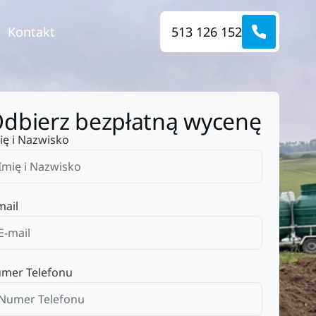
Kontakt
513 126 152
dbierz bezpłatną wycenę
ię i Nazwisko
mail
mer Telefonu