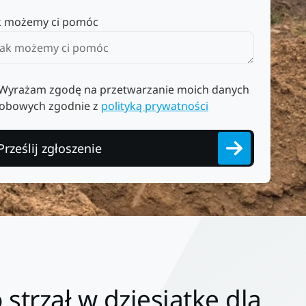
k możemy ci pomóc
Wyrażam zgodę na przetwarzanie moich danych
obowych zgodnie z
polityką prywatności
Prześlij zgłoszenie
trzał w dziesiątkę dla