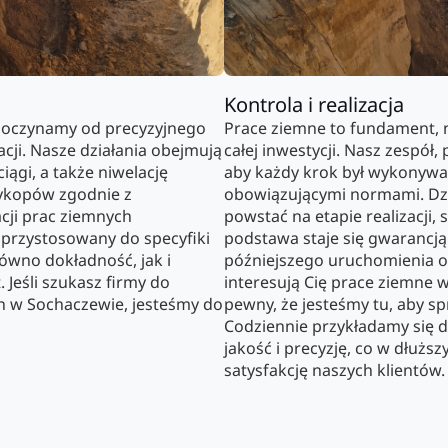
Kontrola i realizacja
poczynamy od precyzyjnego
Prace ziemne to fundament, n
cji. Nasze działania obejmują
całej inwestycji. Nasz zespół,
iągi, a także niwelację
aby każdy krok był wykonywa
wykopów zgodnie z
obowiązującymi normami. Dzi
acji prac ziemnych
powstać na etapie realizacji,
 przystosowany do specyfiki
podstawa staje się gwarancj
równo dokładność, jak i
późniejszego uruchomienia oc
 Jeśli szukasz firmy do
interesują Cię prace ziemne 
 w Sochaczewie, jesteśmy do
pewny, że jesteśmy tu, aby 
Codziennie przykładamy się do
jakość i precyzję, co w dłuższ
satysfakcję naszych klientów.