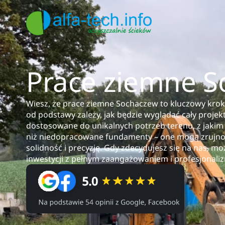
Prace ziemne 
Wiesz, że prace ziemne Sochaczew to kluczowy krok w
od podstawy zależy, jak będzie wyglądać cały projek
dostosowane do unikalnych potrzeb terenu, z jakim
niż niedopracowane fundamenty – one mogą zrujnow
solidność i precyzję. Gdy zdecydujesz się na nas, 
inwestycji z pełnym zaangażowaniem i profesjonal