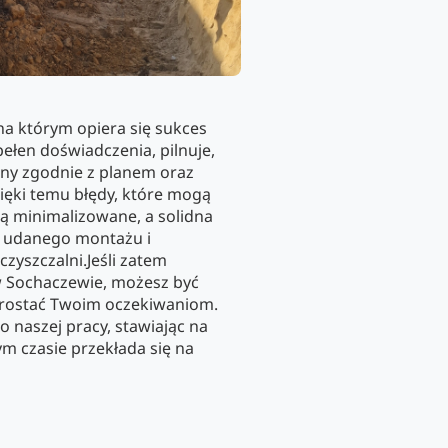
a którym opiera się sukces
 pełen doświadczenia, pilnuje,
ny zgodnie z planem oraz
ęki temu błędy, które mogą
 są minimalizowane, a solidna
ą udanego montażu i
zyszczalni.Jeśli zatem
w Sochaczewie, możesz być
sprostać Twoim oczekiwaniom.
 naszej pracy, stawiając na
ym czasie przekłada się na