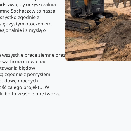
odstawa, by oczyszczalnia
iemne Sochaczew to nasza
wszystko zgodnie z
się czystym otoczeniem,
jonalnie i z myślą o
e wszystkie prace ziemne oraz
Nasza firma czuwa nad
tawania błędów i
są zgodnie z pomysłem i
a budowę mocnych
ść całego projektu. W
, bo to właśnie one tworzą