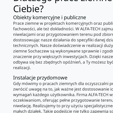
Ciebie?
Obiekty komercyjne i publiczne
Prace ziemne w projektach komercyjnych oraz publi
fachowości, ale też dokładności. W ALFA-TECH zajm
niwelacjami oraz przygotowaniem terenu pod zbiorni
dostosowując nasze działania do specyfiki danej dz
technicznych. Nasze doświadczenie w realizacji dużyc
ziemne Sochaczew są wykonywane sprawnie i zgod
znaczenie przy większych inwestycjach. Dzięki nas
odbywa się bez zbędnych opóźnień, a Ty możesz by
realizacji.
Instalacje przydomowe
Gdy mówimy o pracach ziemnych dla oczyszczalni
zwrócić uwagę na to, jak ważne jest dostosowanie ic
wymagań każdego użytkownika. Firma ALFA-TECH w
oczekiwaniom, oferując pełne przygotowanie teren
niwelację. Realizujemy to przy użyciu specjalistyczn
małych działek. Takie podejście nie tylko zapewnia sol