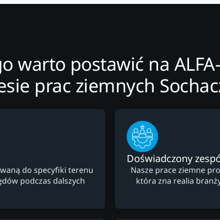
go warto postawić na ALFA
esie prac ziemnych Socha
Doświadczony zespó
waną do specyfiki terenu
Nasze prace ziemne pro
łędów podczas dalszych
która zna realia branż