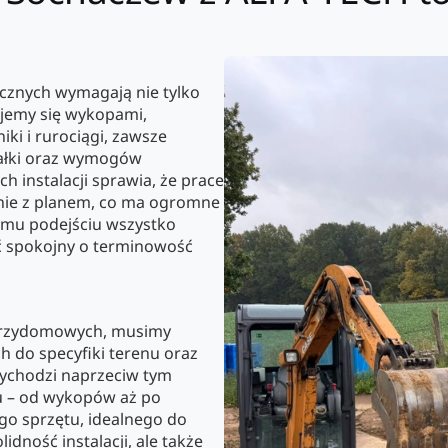
cznych wymagają nie tylko
ujemy się wykopami,
ki i rurociągi, zawsze
iałki oraz wymogów
h instalacji sprawia, że prace
nie z planem, co ma ogromne
zemu podejściu wszystko
ć spokojny o terminowość
 przydomowych, musimy
h do specyfiki terenu oraz
ychodzi naprzeciw tym
u – od wykopów aż po
ego sprzętu, idealnego do
idność instalacji, ale także