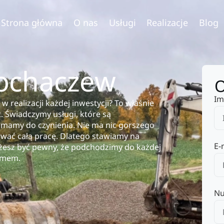
Strona główna
O nas
Usługi
Realizacje
Blog
Sochaczew
O
Im
 realizacji każdej inwestycji? To właśnie
t. Świadczymy usługi, które są
 mamy do czynienia. Nie ma nic gorszego
ać całą pracę. Dlatego stawiamy na
E-
możesz być pewny, że podchodzimy do każdej
izmem.
Nu