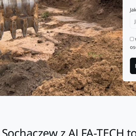
Ja
os
Sochaczew z ALFA-TECH to s