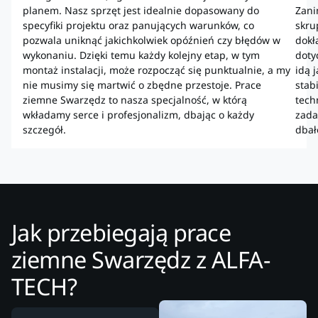
planem. Nasz sprzęt jest idealnie dopasowany do
Zani
specyfiki projektu oraz panujących warunków, co
skru
pozwala uniknąć jakichkolwiek opóźnień czy błędów w
dokł
wykonaniu. Dzięki temu każdy kolejny etap, w tym
doty
montaż instalacji, może rozpocząć się punktualnie, a my
idą j
nie musimy się martwić o zbędne przestoje. Prace
stab
ziemne Swarzędz to nasza specjalność, w którą
tech
wkładamy serce i profesjonalizm, dbając o każdy
zada
szczegół.
dbał
Jak przebiegają prace
ziemne Swarzędz z ALFA-
TECH?