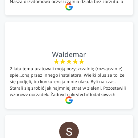
Nasza przydomowa oczyszczalnia działa bez zarzutu, a
całość została wykonana zgodnie z terminem i
ustaleniami. Z czystym sumieniem polecamy Alfa Tech
każdemu, kto szuka solidnego partnera w zakresie
ekologicznych rozwiązań!🍀
Waldemar
2 lata temu uratowali moją oczyszczalnię (rozsączanie)
spie…oną przez innego instalatora. Wielki plus za to, że
się podjęli, bo konkurencja mnie olała. Byli na czas.
Starali się zrobić jak najmniej strat w zieleni. Pozostawili
wzorowy porządek. Żadnych ukrytych/dodatkowych
kosztów. Zaskoczenie. Kontakt bardzo OK. Obsługa
pomontażowa również OK. A ich środki do oczyszczalni –
MEGA.
Polecam!