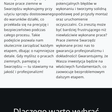
Nasze prace ziemne w
potencjalnych błędów w
Swarzędzu wykonujemy przy
wykonaniu i tworzymy solidną
użyciu sprzętu dostosowanego
podstawę pod przyszły montaż
do warunków działki, co
oraz uruchomienie
przekłada się na precyzję i
oczyszczalni. Co zresztą może
bezpieczeństwo podczas
być bardziej frustrującego niż
całego procesu. Takie
niewłaściwie wykonane prace?
podejście pozwala nam
Prace ziemne Swarzędz
skutecznie zarządzać każdym
wykonane przez nas to
etapem, dbając o najmniejsze
gwarancja profesjonalizmu i
detale. Gdy myślisz o pracach
dokładności! Gwarantujemy, że
ziemnych, pamiętaj o
Wasza inwestycja będzie na
Swarzędzu — tu stawiamy na
właściwych fundamentach, co
jakość i profesjonalizm!
zaowocuje bezproblemowym
dalszym etapem.
Dlaczego warto wybrać