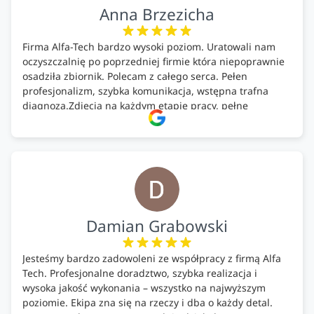
Anna Brzezicha
Firma Alfa-Tech bardzo wysoki poziom. Uratowali nam
oczyszczalnię po poprzedniej firmie która niepoprawnie
osadziła zbiornik. Polecam z całego serca. Pełen
profesjonalizm, szybka komunikacja, wstępna trafna
diagnoza.Zdjęcia na każdym etapie pracy, pełne
doradztwo.Dobrze wyszkoleni i znający się na rzeczy.
Podsumowując ekipa na wysokim poziomie, rzetelna.
Bardzo dobre wykonanie pracy i zachowanie czystości.
Firma godna polecenia .
Damian Grabowski
Jesteśmy bardzo zadowoleni ze współpracy z firmą Alfa
Tech. Profesjonalne doradztwo, szybka realizacja i
wysoka jakość wykonania – wszystko na najwyższym
poziomie. Ekipa zna się na rzeczy i dba o każdy detal.