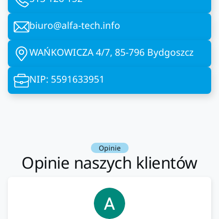
biuro@alfa-tech.info
WAŃKOWICZA 4/7, 85-796 Bydgoszcz
NIP: 5591633951
Opinie
Opinie naszych klientów