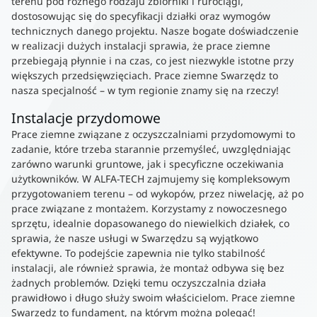
terenu pod różnego rodzaju zbiorniki i rurociągi,
dostosowując się do specyfikacji działki oraz wymogów
technicznych danego projektu. Nasze bogate doświadczenie
w realizacji dużych instalacji sprawia, że prace ziemne
przebiegają płynnie i na czas, co jest niezwykle istotne przy
większych przedsięwzięciach. Prace ziemne Swarzędz to
nasza specjalność – w tym regionie znamy się na rzeczy!
Instalacje przydomowe
Prace ziemne związane z oczyszczalniami przydomowymi to
zadanie, które trzeba starannie przemyśleć, uwzględniając
zarówno warunki gruntowe, jak i specyficzne oczekiwania
użytkowników. W ALFA-TECH zajmujemy się kompleksowym
przygotowaniem terenu – od wykopów, przez niwelację, aż po
prace związane z montażem. Korzystamy z nowoczesnego
sprzętu, idealnie dopasowanego do niewielkich działek, co
sprawia, że nasze usługi w Swarzędzu są wyjątkowo
efektywne. To podejście zapewnia nie tylko stabilność
instalacji, ale również sprawia, że montaż odbywa się bez
żadnych problemów. Dzięki temu oczyszczalnia działa
prawidłowo i długo służy swoim właścicielom. Prace ziemne
Swarzędz to fundament, na którym można polegać!