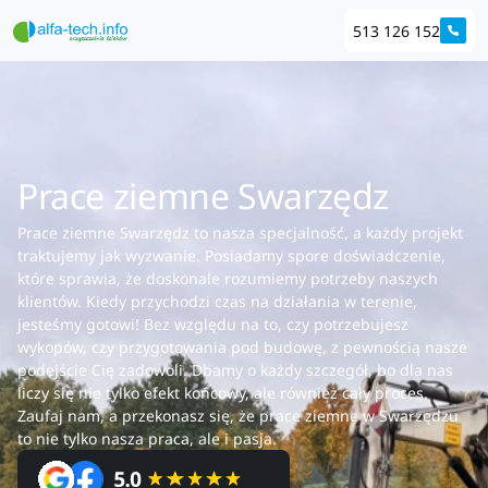
513 126 152
Prace ziemne Swarzędz
Prace ziemne Swarzędz to nasza specjalność, a każdy projekt
traktujemy jak wyzwanie. Posiadamy spore doświadczenie,
które sprawia, że doskonale rozumiemy potrzeby naszych
klientów. Kiedy przychodzi czas na działania w terenie,
jesteśmy gotowi! Bez względu na to, czy potrzebujesz
wykopów, czy przygotowania pod budowę, z pewnością nasze
podejście Cię zadowoli. Dbamy o każdy szczegół, bo dla nas
liczy się nie tylko efekt końcowy, ale również cały proces.
Zaufaj nam, a przekonasz się, że prace ziemne w Swarzędzu
to nie tylko nasza praca, ale i pasja.