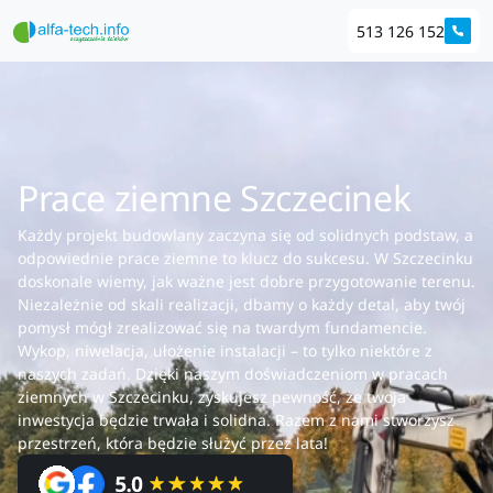
513 126 152
Prace ziemne Szczecinek
Każdy projekt budowlany zaczyna się od solidnych podstaw, a
odpowiednie prace ziemne to klucz do sukcesu. W Szczecinku
doskonale wiemy, jak ważne jest dobre przygotowanie terenu.
Niezależnie od skali realizacji, dbamy o każdy detal, aby twój
pomysł mógł zrealizować się na twardym fundamencie.
Wykop, niwelacja, ułożenie instalacji – to tylko niektóre z
naszych zadań. Dzięki naszym doświadczeniom w pracach
ziemnych w Szczecinku, zyskujesz pewność, że twoja
inwestycja będzie trwała i solidna. Razem z nami stworzysz
przestrzeń, która będzie służyć przez lata!