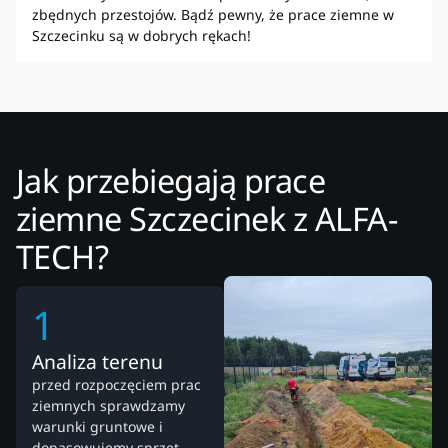
zbędnych przestojów. Bądź pewny, że prace ziemne w
Szczecinku są w dobrych rękach!
Jak przebiegają prace
ziemne Szczecinek z ALFA-
TECH?
1
Analiza terenu
przed rozpoczęciem prac
ziemnych sprawdzamy
warunki gruntowe i
dopasowujemy sprzęt