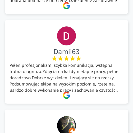
dobrana pod nasze potrzeby. Dziękujemy za sprawnie
wykonany montaż w świetnej atmosferze! Polecam!
Damii63
Pełen profesjonalizm, szybka komunikacja, wstępna
trafna diagnoza.Zdjęcia na każdym etapie pracy, pełne
doradztwo.Dobrze wyszkoleni i znający się na rzeczy.
Podsumowując ekipa na wysokim poziomie, rzetelna.
Bardzo dobre wykonanie pracy i zachowanie czystości.
Firma godna polecenia .