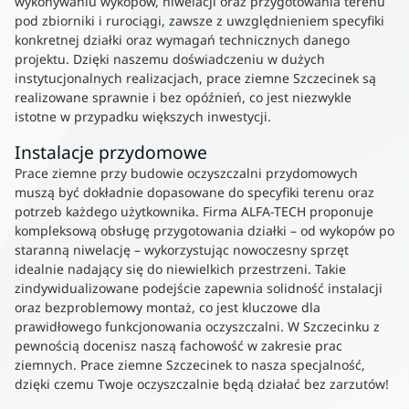
wykonywaniu wykopów, niwelacji oraz przygotowania terenu
pod zbiorniki i rurociągi, zawsze z uwzględnieniem specyfiki
konkretnej działki oraz wymagań technicznych danego
projektu. Dzięki naszemu doświadczeniu w dużych
instytucjonalnych realizacjach, prace ziemne Szczecinek są
realizowane sprawnie i bez opóźnień, co jest niezwykle
istotne w przypadku większych inwestycji.
Instalacje przydomowe
Prace ziemne przy budowie oczyszczalni przydomowych
muszą być dokładnie dopasowane do specyfiki terenu oraz
potrzeb każdego użytkownika. Firma ALFA-TECH proponuje
kompleksową obsługę przygotowania działki – od wykopów po
staranną niwelację – wykorzystując nowoczesny sprzęt
idealnie nadający się do niewielkich przestrzeni. Takie
zindywidualizowane podejście zapewnia solidność instalacji
oraz bezproblemowy montaż, co jest kluczowe dla
prawidłowego funkcjonowania oczyszczalni. W Szczecinku z
pewnością docenisz naszą fachowość w zakresie prac
ziemnych. Prace ziemne Szczecinek to nasza specjalność,
dzięki czemu Twoje oczyszczalnie będą działać bez zarzutów!