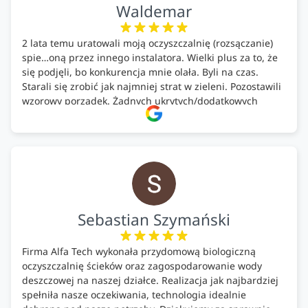
Waldemar
2 lata temu uratowali moją oczyszczalnię (rozsączanie)
spie…oną przez innego instalatora. Wielki plus za to, że
się podjęli, bo konkurencja mnie olała. Byli na czas.
Starali się zrobić jak najmniej strat w zieleni. Pozostawili
wzorowy porządek. Żadnych ukrytych/dodatkowych
kosztów. Zaskoczenie. Kontakt bardzo OK. Obsługa
pomontażowa również OK. A ich środki do oczyszczalni –
MEGA.
Polecam!
Sebastian Szymański
Firma Alfa Tech wykonała przydomową biologiczną
oczyszczalnię ścieków oraz zagospodarowanie wody
deszczowej na naszej działce. Realizacja jak najbardziej
spełniła nasze oczekiwania, technologia idealnie