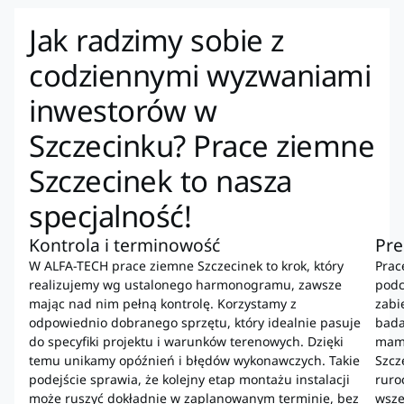
Jak radzimy sobie z
codziennymi wyzwaniami
inwestorów w
Szczecinku? Prace ziemne
Szczecinek to nasza
specjalność!
Kontrola i terminowość
Pre
W ALFA-TECH prace ziemne Szczecinek to krok, który
Prac
realizujemy wg ustalonego harmonogramu, zawsze
podc
mając nad nim pełną kontrolę. Korzystamy z
zabi
odpowiednio dobranego sprzętu, który idealnie pasuje
bada
do specyfiki projektu i warunków terenowych. Dzięki
mamy
temu unikamy opóźnień i błędów wykonawczych. Takie
Szcz
podejście sprawia, że kolejny etap montażu instalacji
ruro
może ruszyć dokładnie w zaplanowanym terminie, bez
wsze