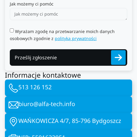
Jak możemy ci pomóc
Wyrażam zgodę na przetwarzanie moich danych
osobowych zgodnie z
polityką prywatności
Prześlij zgłoszenie
Informacje kontaktowe
513 126 152
biuro@alfa-tech.info
WAŃKOWICZA 4/7, 85-796 Bydgoszcz