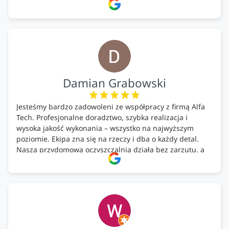
doradztwo.Dobrze wyszkoleni i znający się na rzeczy.
Podsumowując ekipa na wysokim poziomie, rzetelna.
Bardzo dobre wykonanie pracy i zachowanie czystości.
Firma godna polecenia .
Damian Grabowski
Jesteśmy bardzo zadowoleni ze współpracy z firmą Alfa
Tech. Profesjonalne doradztwo, szybka realizacja i
wysoka jakość wykonania – wszystko na najwyższym
poziomie. Ekipa zna się na rzeczy i dba o każdy detal.
Nasza przydomowa oczyszczalnia działa bez zarzutu, a
całość została wykonana zgodnie z terminem i
ustaleniami. Z czystym sumieniem polecamy Alfa Tech
każdemu, kto szuka solidnego partnera w zakresie
ekologicznych rozwiązań!🍀