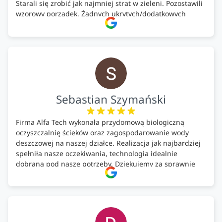
Starali się zrobić jak najmniej strat w zieleni. Pozostawili
wzorowy porządek. Żadnych ukrytych/dodatkowych
kosztów. Zaskoczenie. Kontakt bardzo OK. Obsługa
pomontażowa również OK. A ich środki do oczyszczalni –
MEGA.
Polecam!
Sebastian Szymański
Firma Alfa Tech wykonała przydomową biologiczną
oczyszczalnię ścieków oraz zagospodarowanie wody
deszczowej na naszej działce. Realizacja jak najbardziej
spełniła nasze oczekiwania, technologia idealnie
dobrana pod nasze potrzeby. Dziękujemy za sprawnie
wykonany montaż w świetnej atmosferze! Polecam!