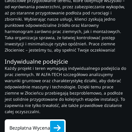
całościowe przygotowanie terenu, które obejmuje wszystko –
od wyrównania powierzchni, przez zabezpieczanie wykopów,
aż po staranne przygotowanie podłoża pod rurociągi i
zbiorniki. Wybierając nasze usługi, klienci zyskują jedno
punktowe odpowiedzialne źródło oraz klarowny
harmonogram zarówno prac ziemnych, jak i montażowych.
Taka organizacja sprawia, że łatwiej kontrolować postęp
inwestycji i minimalizuje ryzyko opóźnień. Prace ziemne
Złocieniec – jesteśmy tu, aby spełnić Twoje oczekiwania!
Indywidualne podejście
Każdy projekt i teren wymagają indywidualnego podejścia do
prac ziemnych. W ALFA-TECH szczegółowo analizujemy
warunki gruntowe oraz charakterystykę działki, aby dobrać
odpowiednie maszyny i technologie. Dzięki temu prace
ziemne w Złocieńcu przebiegają bezproblemowo, a podłoże
jest solidnie przygotowane do kolejnych etapów instalacji. To
zapewnia nie tylko trwałość, ale także prawidłowe działanie
całej oczyszczalni.
Bezpłatna Wycena