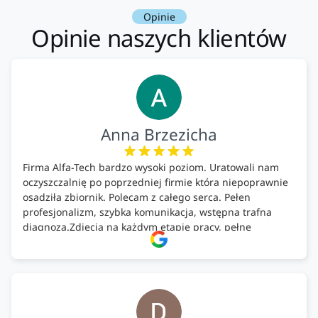
Opinie
Opinie naszych klientów
Anna Brzezicha
Firma Alfa-Tech bardzo wysoki poziom. Uratowali nam
oczyszczalnię po poprzedniej firmie która niepoprawnie
osadziła zbiornik. Polecam z całego serca. Pełen
profesjonalizm, szybka komunikacja, wstępna trafna
diagnoza.Zdjęcia na każdym etapie pracy, pełne
doradztwo.Dobrze wyszkoleni i znający się na rzeczy.
Podsumowując ekipa na wysokim poziomie, rzetelna.
Bardzo dobre wykonanie pracy i zachowanie czystości.
Firma godna polecenia .