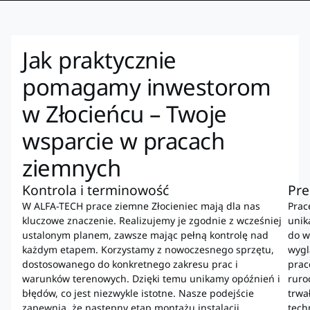
Jak praktycznie
pomagamy inwestorom
w Złocieńcu – Twoje
wsparcie w pracach
ziemnych
Kontrola i terminowość
Pre
W ALFA-TECH prace ziemne Złocieniec mają dla nas
Prac
kluczowe znaczenie. Realizujemy je zgodnie z wcześniej
unik
ustalonym planem, zawsze mając pełną kontrolę nad
do w
każdym etapem. Korzystamy z nowoczesnego sprzętu,
wygl
dostosowanego do konkretnego zakresu prac i
prac
warunków terenowych. Dzięki temu unikamy opóźnień i
ruro
błędów, co jest niezwykle istotne. Nasze podejście
trwa
zapewnia, że następny etap montażu instalacji
tech