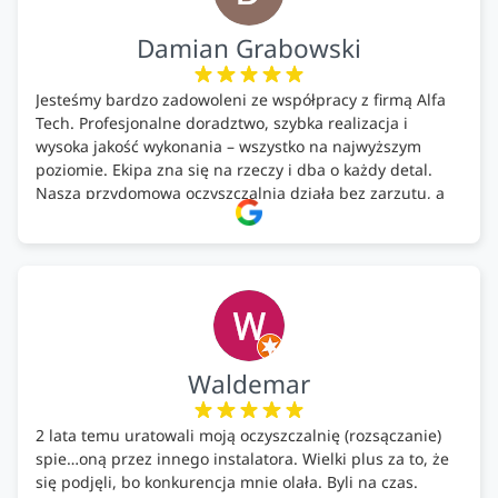
Damian Grabowski
Jesteśmy bardzo zadowoleni ze współpracy z firmą Alfa
Tech. Profesjonalne doradztwo, szybka realizacja i
wysoka jakość wykonania – wszystko na najwyższym
poziomie. Ekipa zna się na rzeczy i dba o każdy detal.
Nasza przydomowa oczyszczalnia działa bez zarzutu, a
całość została wykonana zgodnie z terminem i
ustaleniami. Z czystym sumieniem polecamy Alfa Tech
każdemu, kto szuka solidnego partnera w zakresie
ekologicznych rozwiązań!🍀
Waldemar
2 lata temu uratowali moją oczyszczalnię (rozsączanie)
spie…oną przez innego instalatora. Wielki plus za to, że
się podjęli, bo konkurencja mnie olała. Byli na czas.