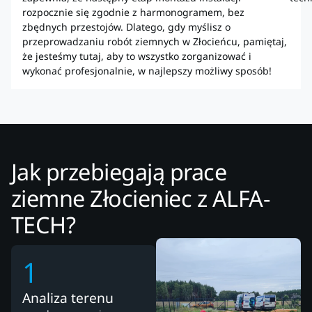
rozpocznie się zgodnie z harmonogramem, bez
zbędnych przestojów. Dlatego, gdy myślisz o
przeprowadzaniu robót ziemnych w Złocieńcu, pamiętaj,
że jesteśmy tutaj, aby to wszystko zorganizować i
wykonać profesjonalnie, w najlepszy możliwy sposób!
Jak przebiegają prace
ziemne Złocieniec z ALFA-
TECH?
1
Analiza terenu