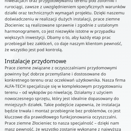
niwelacjach oraz przygotowywaniu terenu pod zbiorniki i
rurociągi, zawsze z uwzględnieniem specyficznych warunków
działki oraz technicznych wymagań projektu. Dzięki naszemu
doświadczeniu w realizacji dużych instalacji, prace ziemne
Złocieniec są realizowane sprawnie i zgodnie z ustalonym
harmonogramem, co jest niezwykle istotne w przypadku
większych inwestycji. Dbamy o to, aby każdy etap prac
przebiegał bez zakłóceń, co daje naszym klientom pewność,
że wszystko jest pod kontrolą.
Instalacje przydomowe
Prace ziemne związane z oczyszczalniami przydomowymi
powinny być dobrze przemyślane i dostosowane do
konkretnego terenu oraz oczekiwań użytkownika. Nasza firma
ALFA-TECH specjalizuje się w kompleksowym przygotowaniu
terenu – od wykopów po niwelację. Działamy z użyciem
nowoczesnego sprzętu, który jest idealnie dopasowany do
mniejszych działek. Takie podejście zapewnia, że instalacja
będzie trwała i montaż przebiegnie bez problemów, co jest
kluczowe dla prawidłowego funkcjonowania oczyszczalni.
Prace ziemne Złocieniec to nasza specjalność – dzięki nam
masz pewność, że wszystko zostanie wykonane z najwyższą