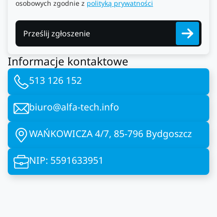
osobowych zgodnie z
polityką prywatności
Prześlij zgłoszenie
Informacje kontaktowe
513 126 152
biuro@alfa-tech.info
WAŃKOWICZA 4/7, 85-796 Bydgoszcz
NIP: 5591633951