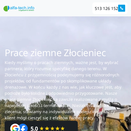
513 126 152
Prace ziemne Złocieniec
Kiedy myślimy o pracach ziemnych, ważne jest, by wybrać
partnera, który rozumie specyfikę danego terenu. W
Złocieńcu z przyjemnością podejmujemy się różnorodnych
projektów, od fundamentów po skomplikowane układy
drenażowe. W końcu każdy z nas wie, jak kluczowe jest, aby
podłoże było solidne i odpowiednio przygotowane. Nasze
prace ziemne Złocieniec są zawsze realizowane z myślą o
najwyższej jakości i terminowości. Niezależnie od skali
zlecenia, stawiamy na indywidualne podejście, by każdy
klient mógł cieszyć się z efektów naszej pracy.