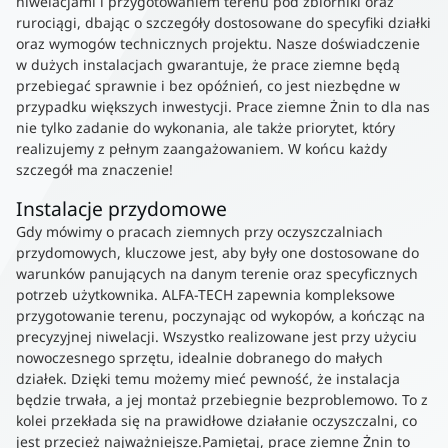
niwelacjami i przygotowaniem terenu pod zbiorniki oraz
rurociągi, dbając o szczegóły dostosowane do specyfiki działki
oraz wymogów technicznych projektu. Nasze doświadczenie
w dużych instalacjach gwarantuje, że prace ziemne będą
przebiegać sprawnie i bez opóźnień, co jest niezbędne w
przypadku większych inwestycji. Prace ziemne Żnin to dla nas
nie tylko zadanie do wykonania, ale także priorytet, który
realizujemy z pełnym zaangażowaniem. W końcu każdy
szczegół ma znaczenie!
Instalacje przydomowe
Gdy mówimy o pracach ziemnych przy oczyszczalniach
przydomowych, kluczowe jest, aby były one dostosowane do
warunków panujących na danym terenie oraz specyficznych
potrzeb użytkownika. ALFA-TECH zapewnia kompleksowe
przygotowanie terenu, poczynając od wykopów, a kończąc na
precyzyjnej niwelacji. Wszystko realizowane jest przy użyciu
nowoczesnego sprzętu, idealnie dobranego do małych
działek. Dzięki temu możemy mieć pewność, że instalacja
będzie trwała, a jej montaż przebiegnie bezproblemowo. To z
kolei przekłada się na prawidłowe działanie oczyszczalni, co
jest przecież najważniejsze.Pamiętaj, prace ziemne Żnin to