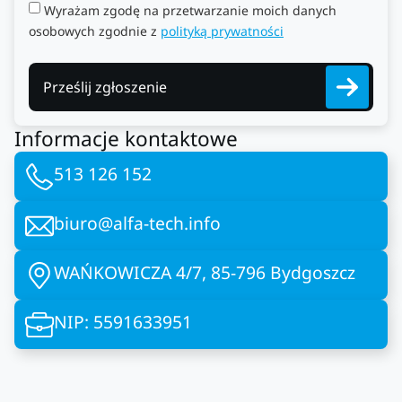
Wyrażam zgodę na przetwarzanie moich danych
osobowych zgodnie z
polityką prywatności
Prześlij zgłoszenie
Informacje kontaktowe
513 126 152
biuro@alfa-tech.info
WAŃKOWICZA 4/7, 85-796 Bydgoszcz
NIP: 5591633951