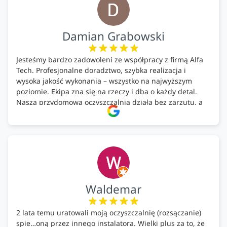
Damian Grabowski
Jesteśmy bardzo zadowoleni ze współpracy z firmą Alfa
Tech. Profesjonalne doradztwo, szybka realizacja i
wysoka jakość wykonania – wszystko na najwyższym
poziomie. Ekipa zna się na rzeczy i dba o każdy detal.
Nasza przydomowa oczyszczalnia działa bez zarzutu, a
całość została wykonana zgodnie z terminem i
ustaleniami. Z czystym sumieniem polecamy Alfa Tech
każdemu, kto szuka solidnego partnera w zakresie
ekologicznych rozwiązań!🍀
Waldemar
2 lata temu uratowali moją oczyszczalnię (rozsączanie)
spie…oną przez innego instalatora. Wielki plus za to, że