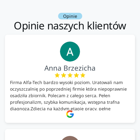
Opinie
Opinie naszych klientów
Anna Brzezicha
Firma Alfa-Tech bardzo wysoki poziom. Uratowali nam
oczyszczalnię po poprzedniej firmie która niepoprawnie
osadziła zbiornik. Polecam z całego serca. Pełen
profesjonalizm, szybka komunikacja, wstępna trafna
diagnoza.Zdjęcia na każdym etapie pracy, pełne
doradztwo.Dobrze wyszkoleni i znający się na rzeczy.
Podsumowując ekipa na wysokim poziomie, rzetelna.
Bardzo dobre wykonanie pracy i zachowanie czystości.
Firma godna polecenia .