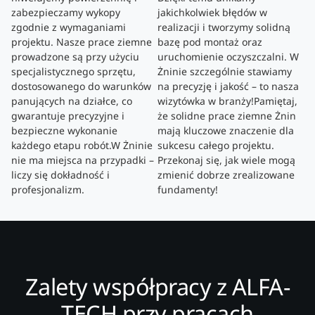
zabezpieczamy wykopy
jakichkolwiek błędów w
zgodnie z wymaganiami
realizacji i tworzymy solidną
projektu. Nasze prace ziemne
bazę pod montaż oraz
prowadzone są przy użyciu
uruchomienie oczyszczalni. W
specjalistycznego sprzętu,
Żninie szczególnie stawiamy
dostosowanego do warunków
na precyzję i jakość – to nasza
panujących na działce, co
wizytówka w branży!Pamiętaj,
gwarantuje precyzyjne i
że solidne prace ziemne Żnin
bezpieczne wykonanie
mają kluczowe znaczenie dla
każdego etapu robót.W Żninie
sukcesu całego projektu.
nie ma miejsca na przypadki –
Przekonaj się, jak wiele mogą
liczy się dokładność i
zmienić dobrze zrealizowane
profesjonalizm.
fundamenty!
Zalety współpracy z ALFA-
TECH przy pracach