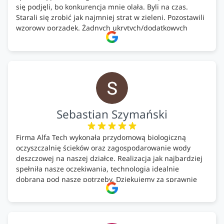
się podjęli, bo konkurencja mnie olała. Byli na czas.
Starali się zrobić jak najmniej strat w zieleni. Pozostawili
wzorowy porządek. Żadnych ukrytych/dodatkowych
kosztów. Zaskoczenie. Kontakt bardzo OK. Obsługa
pomontażowa również OK. A ich środki do oczyszczalni –
MEGA.
Polecam!
Sebastian Szymański
Firma Alfa Tech wykonała przydomową biologiczną
oczyszczalnię ścieków oraz zagospodarowanie wody
deszczowej na naszej działce. Realizacja jak najbardziej
spełniła nasze oczekiwania, technologia idealnie
dobrana pod nasze potrzeby. Dziękujemy za sprawnie
wykonany montaż w świetnej atmosferze! Polecam!