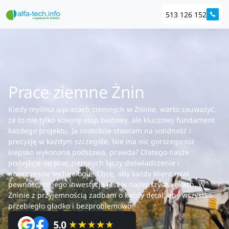
513 126 152
Prace ziemne Żnin
Kiedy myślisz o pracach ziemnych w Żninie, warto zauważyć,
że to nie tylko kolejny etap budowy, ale kluczowy fundament
każdego projektu. Ja osobiście stawiam na solidność i
precyzję w każdym szczególe. Nie ma nic gorszego niż
kiepsko wykonana podstawa, prawda? Dlatego nasze
podejście do prac ziemnych łączy doświadczenie i
nowoczesne technologie. Chcę, aby każdy klient miał
pewność, że jego inwestycja jest w najlepszych rękach. W
Żninie z przyjemnością zadbam o każdy detal, aby wszystko
przebiegło gładko i bezproblemowo.