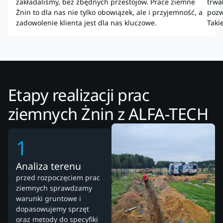
zakładaliśmy, bez zbędnych przestojów. Prace ziemne
trwał
Żnin to dla nas nie tylko obowiązek, ale i przyjemność, a
pozw
zadowolenie klienta jest dla nas kluczowe.
Taki
Etapy realizacji prac
ziemnych Żnin z ALFA-TECH
1
Analiza terenu
przed rozpoczęciem prac
ziemnych sprawdzamy
warunki gruntowe i
dopasowujemy sprzęt
oraz metody do specyfiki