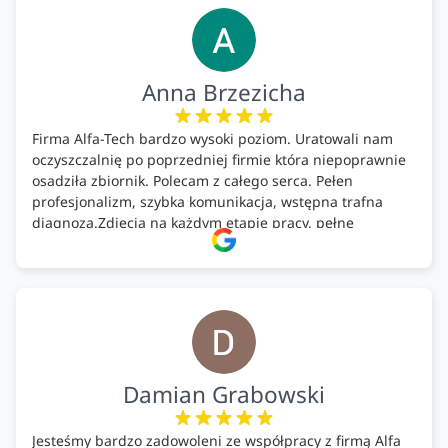
Anna Brzezicha
Firma Alfa-Tech bardzo wysoki poziom. Uratowali nam
oczyszczalnię po poprzedniej firmie która niepoprawnie
osadziła zbiornik. Polecam z całego serca. Pełen
profesjonalizm, szybka komunikacja, wstępna trafna
diagnoza.Zdjęcia na każdym etapie pracy, pełne
doradztwo.Dobrze wyszkoleni i znający się na rzeczy.
Podsumowując ekipa na wysokim poziomie, rzetelna.
Bardzo dobre wykonanie pracy i zachowanie czystości.
Firma godna polecenia .
Damian Grabowski
Jesteśmy bardzo zadowoleni ze współpracy z firmą Alfa