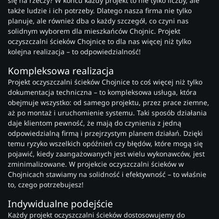
się na rzeczy? W końcu każdy projekt to nie tylko liczby, ale
także ludzie i ich potrzeby. Dlatego nasza firma nie tylko
planuje, ale również dba o każdy szczegół, co czyni nas
solidnym wyborem dla mieszkańców Chojnic. Projekt
oczyszczalni ścieków Chojnice to dla nas więcej niż tylko
kolejna realizacja – to odpowiedzialność!
Kompleksowa realizacja
Projekt oczyszczalni ścieków Chojnice to coś więcej niż tylko
dokumentacja techniczna – to kompleksowa usługa, która
obejmuje wszystko: od samego projektu, przez prace ziemne,
aż po montaż i uruchomienie systemu. Taki sposób działania
daje klientom pewność, że mają do czynienia z jedną
odpowiedzialną firmą i przejrzystym planem działań. Dzięki
temu ryzyko wszelkich opóźnień czy błędów, które mogą się
pojawić, kiedy zaangażowanych jest wielu wykonawców, jest
zminimalizowane. W projekcie oczyszczalni ścieków w
Chojnicach stawiamy na solidność i efektywność – to właśnie
to, czego potrzebujesz!
Indywidualne podejście
Każdy projekt oczyszczalni ścieków dostosowujemy do