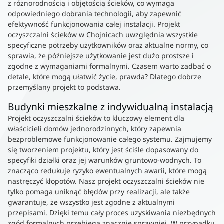
z różnorodnością i objętością ścieków, co wymaga
odpowiedniego dobrania technologii, aby zapewnić
efektywność funkcjonowania całej instalacji. Projekt
oczyszczalni ścieków w Chojnicach uwzględnia wszystkie
specyficzne potrzeby użytkowników oraz aktualne normy, co
sprawia, że późniejsze użytkowanie jest dużo prostsze i
zgodne z wymaganiami formalnymi. Czasem warto zadbać o
detale, które mogą ułatwić życie, prawda? Dlatego dobrze
przemyślany projekt to podstawa.
Budynki mieszkalne z indywidualną instalacją
Projekt oczyszczalni ścieków to kluczowy element dla
właścicieli domów jednorodzinnych, który zapewnia
bezproblemowe funkcjonowanie całego systemu. Zajmujemy
się tworzeniem projektu, który jest ściśle dopasowany do
specyfiki działki oraz jej warunków gruntowo-wodnych. To
znacząco redukuje ryzyko ewentualnych awarii, które mogą
nastręczyć kłopotów. Nasz projekt oczyszczalni ścieków nie
tylko pomaga uniknąć błędów przy realizacji, ale także
gwarantuje, że wszystko jest zgodne z aktualnymi
przepisami. Dzięki temu cały proces uzyskiwania niezbędnych
zgód formalnych przebiega znacznie sprawniej. W przypadku