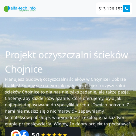
513 126 152
Projekt oczyszczalni ścieków
Chojnice
Planujesz budowę oczyszczalni ścieków w Chojnice? Dobrze
trafiłeś! Znamy się na tym jak mało kto. Projekt oczyszczalni
ścieków Chojnice to dla nas nie tylko zadanie, ale także pasja.
Chcemy, aby każde rozwiązanie, które oferujemy, było jak
najlepiej dopasowane do specyfiki terenu i Twoich potrzeb. Z
nami nie musisz się o nic martwić – zapewniamy
kompleksową obsługę, wiarygodność i ekologię na każdym
etapie przedsięwzięcia. Wiemy, że dobry projekt to podstawa!