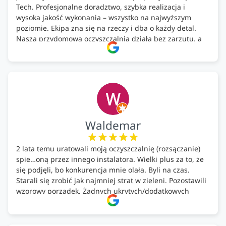
Tech. Profesjonalne doradztwo, szybka realizacja i
wysoka jakość wykonania – wszystko na najwyższym
poziomie. Ekipa zna się na rzeczy i dba o każdy detal.
Nasza przydomowa oczyszczalnia działa bez zarzutu, a
całość została wykonana zgodnie z terminem i
ustaleniami. Z czystym sumieniem polecamy Alfa Tech
każdemu, kto szuka solidnego partnera w zakresie
ekologicznych rozwiązań!🍀
Waldemar
2 lata temu uratowali moją oczyszczalnię (rozsączanie)
spie…oną przez innego instalatora. Wielki plus za to, że
się podjęli, bo konkurencja mnie olała. Byli na czas.
Starali się zrobić jak najmniej strat w zieleni. Pozostawili
wzorowy porządek. Żadnych ukrytych/dodatkowych
kosztów. Zaskoczenie. Kontakt bardzo OK. Obsługa
pomontażowa również OK. A ich środki do oczyszczalni –
MEGA.