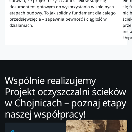
sprawia, że projekt oczyszczalni ścieków staje się
elem
dokumentem gotowym do wykorzystania w kolejnych
się 
etapach budowy. To jak solidny fundament dla całego
nic 
przedsięwzięcia – zapewnia pewność i ciągłość w
ście
działaniach.
prze
inst
kłop
Wspólnie realizujemy
Projekt oczyszczalni ścieków
w Chojnicach – poznaj etapy
naszej współpracy!