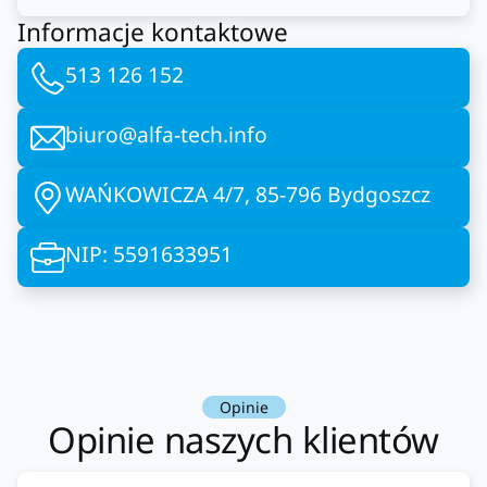
Informacje kontaktowe
513 126 152
biuro@alfa-tech.info
WAŃKOWICZA 4/7, 85-796 Bydgoszcz
NIP: 5591633951
Opinie
Opinie naszych klientów