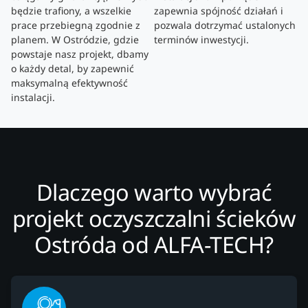
będzie trafiony, a wszelkie
zapewnia spójność działań i
prace przebiegną zgodnie z
pozwala dotrzymać ustalonych
planem. W Ostródzie, gdzie
terminów inwestycji.
powstaje nasz projekt, dbamy
o każdy detal, by zapewnić
maksymalną efektywność
instalacji.
Dlaczego warto wybrać
projekt oczyszczalni ścieków
Ostróda od ALFA-TECH?