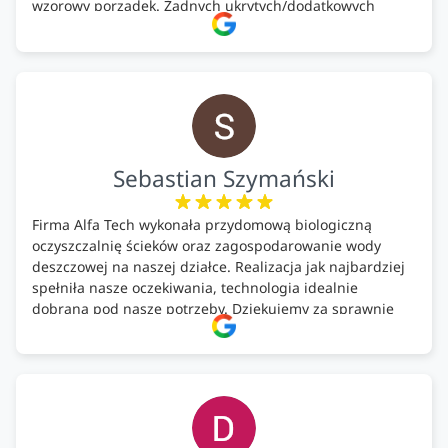
wzorowy porządek. Żadnych ukrytych/dodatkowych
kosztów. Zaskoczenie. Kontakt bardzo OK. Obsługa
pomontażowa również OK. A ich środki do oczyszczalni –
MEGA.
Polecam!
Sebastian Szymański
Firma Alfa Tech wykonała przydomową biologiczną
oczyszczalnię ścieków oraz zagospodarowanie wody
deszczowej na naszej działce. Realizacja jak najbardziej
spełniła nasze oczekiwania, technologia idealnie
dobrana pod nasze potrzeby. Dziękujemy za sprawnie
wykonany montaż w świetnej atmosferze! Polecam!