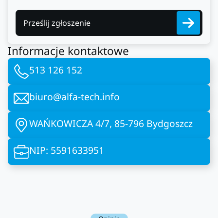
Prześlij zgłoszenie
Informacje kontaktowe
513 126 152
biuro@alfa-tech.info
WAŃKOWICZA 4/7, 85-796 Bydgoszcz
NIP: 5591633951