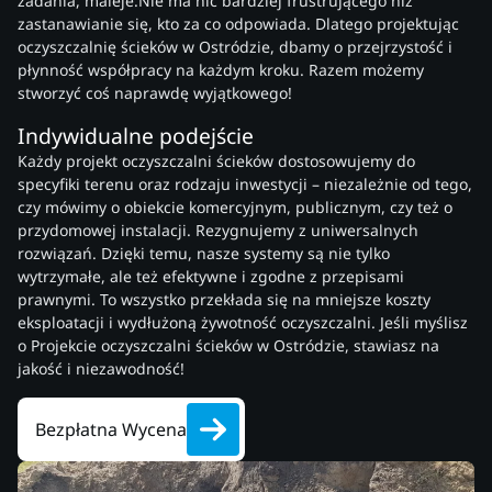
zadania, maleje.Nie ma nic bardziej frustrującego niż
zastanawianie się, kto za co odpowiada. Dlatego projektując
oczyszczalnię ścieków w Ostródzie, dbamy o przejrzystość i
płynność współpracy na każdym kroku. Razem możemy
stworzyć coś naprawdę wyjątkowego!
Indywidualne podejście
Każdy projekt oczyszczalni ścieków dostosowujemy do
specyfiki terenu oraz rodzaju inwestycji – niezależnie od tego,
czy mówimy o obiekcie komercyjnym, publicznym, czy też o
przydomowej instalacji. Rezygnujemy z uniwersalnych
rozwiązań. Dzięki temu, nasze systemy są nie tylko
wytrzymałe, ale też efektywne i zgodne z przepisami
prawnymi. To wszystko przekłada się na mniejsze koszty
eksploatacji i wydłużoną żywotność oczyszczalni. Jeśli myślisz
o Projekcie oczyszczalni ścieków w Ostródzie, stawiasz na
jakość i niezawodność!
Bezpłatna Wycena