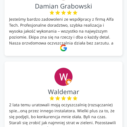
Damian Grabowski
Jesteśmy bardzo zadowoleni ze współpracy z firmą Alfa
Tech. Profesjonalne doradztwo, szybka realizacja i
wysoka jakość wykonania – wszystko na najwyższym
poziomie. Ekipa zna się na rzeczy i dba o każdy detal.
Nasza przydomowa oczyszczalnia działa bez zarzutu, a
całość została wykonana zgodnie z terminem i
ustaleniami. Z czystym sumieniem polecamy Alfa Tech
każdemu, kto szuka solidnego partnera w zakresie
ekologicznych rozwiązań!🍀
Waldemar
2 lata temu uratowali moją oczyszczalnię (rozsączanie)
spie…oną przez innego instalatora. Wielki plus za to, że
się podjęli, bo konkurencja mnie olała. Byli na czas.
Starali się zrobić jak najmniej strat w zieleni. Pozostawili