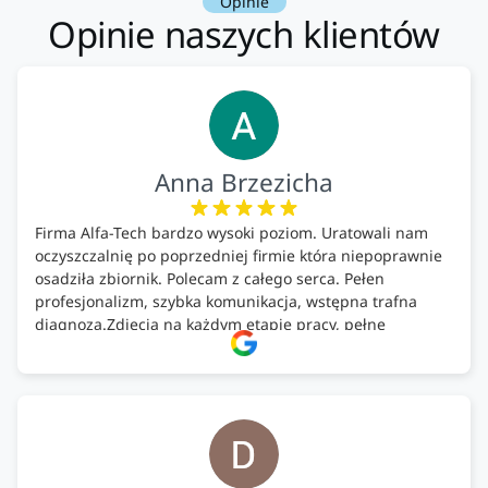
Opinie
Opinie naszych klientów
Anna Brzezicha
Firma Alfa-Tech bardzo wysoki poziom. Uratowali nam
oczyszczalnię po poprzedniej firmie która niepoprawnie
osadziła zbiornik. Polecam z całego serca. Pełen
profesjonalizm, szybka komunikacja, wstępna trafna
diagnoza.Zdjęcia na każdym etapie pracy, pełne
doradztwo.Dobrze wyszkoleni i znający się na rzeczy.
Podsumowując ekipa na wysokim poziomie, rzetelna.
Bardzo dobre wykonanie pracy i zachowanie czystości.
Firma godna polecenia .