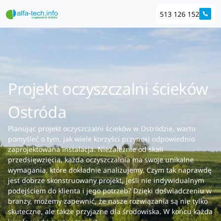
513 126 152
Projekt oczyszczalni ścieków
Ostróda
Planując projekt oczyszczalni ścieków w Ostródzie, warto
pomyśleć o tym, jak wiele korzyści przynosi odpowiednio
zaprojektowana instalacja. Niezależnie od skali
przedsięwzięcia, każda oczyszczalnia ma swoje unikalne
wymagania, które dokładnie analizujemy. Czym tak naprawdę
jest dobrze skonstruowany projekt, jeśli nie indywidualnym
podejściem do klienta i jego potrzeb? Dzięki doświadczeniu w
branży, możemy zapewnić, że nasze rozwiązania są nie tylko
skuteczne, ale także przyjazne dla środowiska. W końcu każda