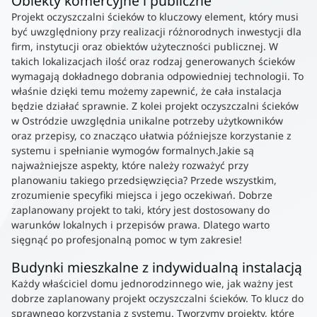
Obiekty komercyjne i publiczne
Projekt oczyszczalni ścieków to kluczowy element, który musi
być uwzględniony przy realizacji różnorodnych inwestycji dla
firm, instytucji oraz obiektów użyteczności publicznej. W
takich lokalizacjach ilość oraz rodzaj generowanych ścieków
wymagają dokładnego dobrania odpowiedniej technologii. To
właśnie dzięki temu możemy zapewnić, że cała instalacja
będzie działać sprawnie. Z kolei projekt oczyszczalni ścieków
w Ostródzie uwzględnia unikalne potrzeby użytkowników
oraz przepisy, co znacząco ułatwia późniejsze korzystanie z
systemu i spełnianie wymogów formalnych.Jakie są
najważniejsze aspekty, które należy rozważyć przy
planowaniu takiego przedsięwzięcia? Przede wszystkim,
zrozumienie specyfiki miejsca i jego oczekiwań. Dobrze
zaplanowany projekt to taki, który jest dostosowany do
warunków lokalnych i przepisów prawa. Dlatego warto
sięgnąć po profesjonalną pomoc w tym zakresie!
Budynki mieszkalne z indywidualną instalacją
Każdy właściciel domu jednorodzinnego wie, jak ważny jest
dobrze zaplanowany projekt oczyszczalni ścieków. To klucz do
sprawnego korzystania z systemu. Tworzymy projekty, które