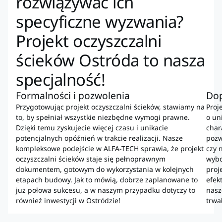
rozwiązywać ich
specyficzne wyzwania?
Projekt oczyszczalni
ścieków Ostróda to nasza
specjalność!
Formalności i pozwolenia
Dop
Przygotowując projekt oczyszczalni ścieków, stawiamy na
Proj
to, by spełniał wszystkie niezbędne wymogi prawne.
o un
Dzięki temu zyskujecie więcej czasu i unikacie
char
potencjalnych opóźnień w trakcie realizacji. Nasze
pozw
kompleksowe podejście w ALFA-TECH sprawia, że projekt
czy 
oczyszczalni ścieków staje się pełnoprawnym
wybo
dokumentem, gotowym do wykorzystania w kolejnych
proj
etapach budowy. Jak to mówią, dobrze zaplanowane to
efek
już połowa sukcesu, a w naszym przypadku dotyczy to
nasz
również inwestycji w Ostródzie!
trwa