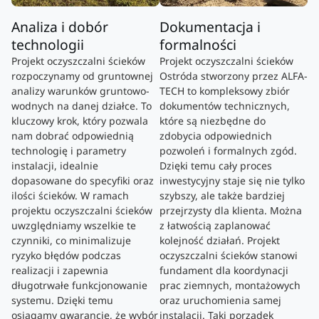
Analiza i dobór
Dokumentacja i
technologii
formalności
Projekt oczyszczalni ścieków
Projekt oczyszczalni ścieków
rozpoczynamy od gruntownej
Ostróda stworzony przez ALFA-
analizy warunków gruntowo-
TECH to kompleksowy zbiór
wodnych na danej działce. To
dokumentów technicznych,
kluczowy krok, który pozwala
które są niezbędne do
nam dobrać odpowiednią
zdobycia odpowiednich
technologię i parametry
pozwoleń i formalnych zgód.
instalacji, idealnie
Dzięki temu cały proces
dopasowane do specyfiki oraz
inwestycyjny staje się nie tylko
ilości ścieków. W ramach
szybszy, ale także bardziej
projektu oczyszczalni ścieków
przejrzysty dla klienta. Można
uwzględniamy wszelkie te
z łatwością zaplanować
czynniki, co minimalizuje
kolejność działań. Projekt
ryzyko błędów podczas
oczyszczalni ścieków stanowi
realizacji i zapewnia
fundament dla koordynacji
długotrwałe funkcjonowanie
prac ziemnych, montażowych
systemu. Dzięki temu
oraz uruchomienia samej
osiągamy gwarancję, że wybór
instalacji. Taki porządek