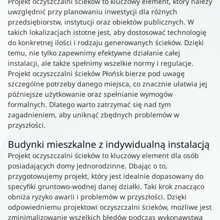
Projekt oczyszczalni ścieków to kluczowy element, który należy
uwzględnić przy planowaniu inwestycji dla różnych
przedsiębiorstw, instytucji oraz obiektów publicznych. W
takich lokalizacjach istotne jest, aby dostosować technologię
do konkretnej ilości i rodzaju generowanych ścieków. Dzięki
temu, nie tylko zapewnimy efektywne działanie całej
instalacji, ale także spełnimy wszelkie normy i regulacje.
Projekt oczyszczalni ścieków Płońsk bierze pod uwagę
szczególne potrzeby danego miejsca, co znacznie ułatwia jej
późniejsze użytkowanie oraz spełnianie wymogów
formalnych. Dlatego warto zatrzymać się nad tym
zagadnieniem, aby uniknąć zbędnych problemów w
przyszłości.
Budynki mieszkalne z indywidualną instalacją
Projekt oczyszczalni ścieków to kluczowy element dla osób
posiadających domy jednorodzinne. Dbając o to,
przygotowujemy projekt, który jest idealnie dopasowany do
specyfiki gruntowo-wodnej danej działki. Taki krok znacząco
obniża ryzyko awarii i problemów w przyszłości. Dzięki
odpowiedniemu projektowi oczyszczalni ścieków, możliwe jest
zminimalizowanie wszelkich błędów podczas wykonawstwa