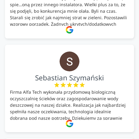
spie…oną przez innego instalatora. Wielki plus za to, że
się podjęli, bo konkurencja mnie olała. Byli na czas.
Starali się zrobić jak najmniej strat w zieleni. Pozostawili
wzorowy porządek. Żadnych ukrytych/dodatkowych
kosztów. Zaskoczenie. Kontakt bardzo OK. Obsługa
pomontażowa również OK. A ich środki do oczyszczalni –
MEGA.
Polecam!
Sebastian Szymański
Firma Alfa Tech wykonała przydomową biologiczną
oczyszczalnię ścieków oraz zagospodarowanie wody
deszczowej na naszej działce. Realizacja jak najbardziej
spełniła nasze oczekiwania, technologia idealnie
dobrana pod nasze potrzeby. Dziękujemy za sprawnie
wykonany montaż w świetnej atmosferze! Polecam!