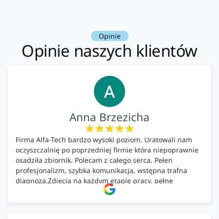
Opinie
Opinie naszych klientów
Anna Brzezicha
Firma Alfa-Tech bardzo wysoki poziom. Uratowali nam
oczyszczalnię po poprzedniej firmie która niepoprawnie
osadziła zbiornik. Polecam z całego serca. Pełen
profesjonalizm, szybka komunikacja, wstępna trafna
diagnoza.Zdjęcia na każdym etapie pracy, pełne
doradztwo.Dobrze wyszkoleni i znający się na rzeczy.
Podsumowując ekipa na wysokim poziomie, rzetelna.
Bardzo dobre wykonanie pracy i zachowanie czystości.