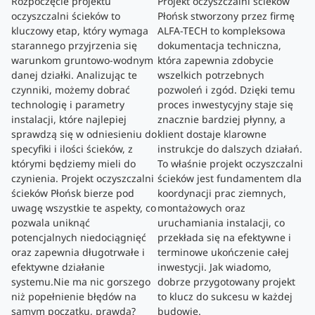
Rozpoczęcie projektu
Projekt oczyszczalni ścieków
oczyszczalni ścieków to
Płońsk stworzony przez firmę
kluczowy etap, który wymaga
ALFA-TECH to kompleksowa
starannego przyjrzenia się
dokumentacja techniczna,
warunkom gruntowo-wodnym
która zapewnia zdobycie
danej działki. Analizując te
wszelkich potrzebnych
czynniki, możemy dobrać
pozwoleń i zgód. Dzięki temu
technologię i parametry
proces inwestycyjny staje się
instalacji, które najlepiej
znacznie bardziej płynny, a
sprawdzą się w odniesieniu do
klient dostaje klarowne
specyfiki i ilości ścieków, z
instrukcje do dalszych działań.
którymi będziemy mieli do
To właśnie projekt oczyszczalni
czynienia. Projekt oczyszczalni
ścieków jest fundamentem dla
ścieków Płońsk bierze pod
koordynacji prac ziemnych,
uwagę wszystkie te aspekty, co
montażowych oraz
pozwala uniknąć
uruchamiania instalacji, co
potencjalnych niedociągnięć
przekłada się na efektywne i
oraz zapewnia długotrwałe i
terminowe ukończenie całej
efektywne działanie
inwestycji. Jak wiadomo,
systemu.Nie ma nic gorszego
dobrze przygotowany projekt
niż popełnienie błędów na
to klucz do sukcesu w każdej
samym początku, prawda?
budowie.