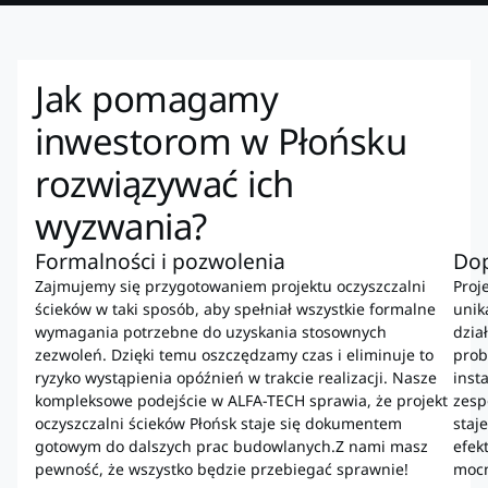
Jak pomagamy
inwestorom w Płońsku
rozwiązywać ich
wyzwania?
Formalności i pozwolenia
Dop
Zajmujemy się przygotowaniem projektu oczyszczalni
Proj
ścieków w taki sposób, aby spełniał wszystkie formalne
unik
wymagania potrzebne do uzyskania stosownych
dzia
zezwoleń. Dzięki temu oszczędzamy czas i eliminuje to
prob
ryzyko wystąpienia opóźnień w trakcie realizacji. Nasze
inst
kompleksowe podejście w ALFA-TECH sprawia, że projekt
zesp
oczyszczalni ścieków Płońsk staje się dokumentem
staj
gotowym do dalszych prac budowlanych.Z nami masz
efek
pewność, że wszystko będzie przebiegać sprawnie!
mocn