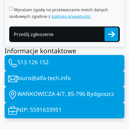
Wyrażam zgodę na przetwarzanie moich danych
osobowych zgodnie z
polityką prywatności
Prześlij zgłoszenie
Informacje kontaktowe
513 126 152
biuro@alfa-tech.info
WAŃKOWICZA 4/7, 85-796 Bydgoszcz
NIP: 5591633951