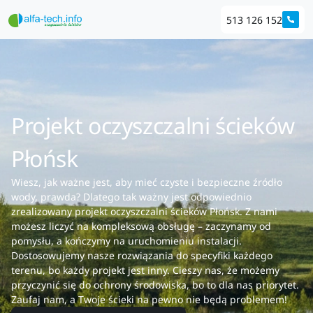
513 126 152
Projekt oczyszczalni ścieków
Płońsk
Wiesz, jak ważne jest, aby mieć czyste i bezpieczne źródło
wody, prawda? Dlatego tak ważny jest odpowiednio
zrealizowany projekt oczyszczalni ścieków Płońsk. Z nami
możesz liczyć na kompleksową obsługę – zaczynamy od
pomysłu, a kończymy na uruchomieniu instalacji.
Dostosowujemy nasze rozwiązania do specyfiki każdego
terenu, bo każdy projekt jest inny. Cieszy nas, że możemy
przyczynić się do ochrony środowiska, bo to dla nas priorytet.
Zaufaj nam, a Twoje ścieki na pewno nie będą problemem!