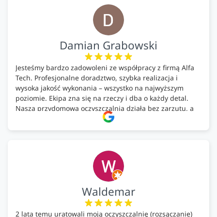
Firma godna polecenia .
Damian Grabowski
Jesteśmy bardzo zadowoleni ze współpracy z firmą Alfa
Tech. Profesjonalne doradztwo, szybka realizacja i
wysoka jakość wykonania – wszystko na najwyższym
poziomie. Ekipa zna się na rzeczy i dba o każdy detal.
Nasza przydomowa oczyszczalnia działa bez zarzutu, a
całość została wykonana zgodnie z terminem i
ustaleniami. Z czystym sumieniem polecamy Alfa Tech
każdemu, kto szuka solidnego partnera w zakresie
ekologicznych rozwiązań!🍀
Waldemar
2 lata temu uratowali moją oczyszczalnię (rozsączanie)