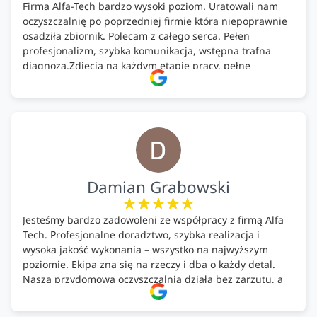
Firma Alfa-Tech bardzo wysoki poziom. Uratowali nam
oczyszczalnię po poprzedniej firmie która niepoprawnie
osadziła zbiornik. Polecam z całego serca. Pełen
profesjonalizm, szybka komunikacja, wstępna trafna
diagnoza.Zdjęcia na każdym etapie pracy, pełne
doradztwo.Dobrze wyszkoleni i znający się na rzeczy.
Podsumowując ekipa na wysokim poziomie, rzetelna.
Bardzo dobre wykonanie pracy i zachowanie czystości.
Firma godna polecenia .
Damian Grabowski
Jesteśmy bardzo zadowoleni ze współpracy z firmą Alfa
Tech. Profesjonalne doradztwo, szybka realizacja i
wysoka jakość wykonania – wszystko na najwyższym
poziomie. Ekipa zna się na rzeczy i dba o każdy detal.
Nasza przydomowa oczyszczalnia działa bez zarzutu, a
całość została wykonana zgodnie z terminem i
ustaleniami. Z czystym sumieniem polecamy Alfa Tech