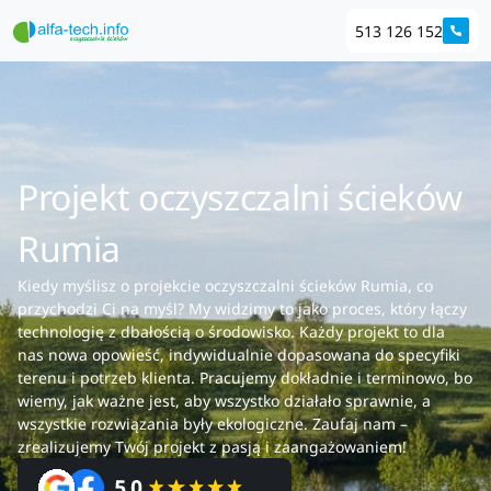
513 126 152
Projekt oczyszczalni ścieków
Rumia
Kiedy myślisz o projekcie oczyszczalni ścieków Rumia, co
przychodzi Ci na myśl? My widzimy to jako proces, który łączy
technologię z dbałością o środowisko. Każdy projekt to dla
nas nowa opowieść, indywidualnie dopasowana do specyfiki
terenu i potrzeb klienta. Pracujemy dokładnie i terminowo, bo
wiemy, jak ważne jest, aby wszystko działało sprawnie, a
wszystkie rozwiązania były ekologiczne. Zaufaj nam –
zrealizujemy Twój projekt z pasją i zaangażowaniem!