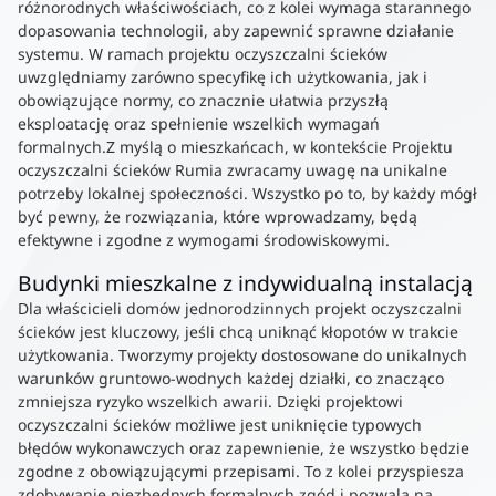
różnorodnych właściwościach, co z kolei wymaga starannego
dopasowania technologii, aby zapewnić sprawne działanie
systemu. W ramach projektu oczyszczalni ścieków
uwzględniamy zarówno specyfikę ich użytkowania, jak i
obowiązujące normy, co znacznie ułatwia przyszłą
eksploatację oraz spełnienie wszelkich wymagań
formalnych.Z myślą o mieszkańcach, w kontekście Projektu
oczyszczalni ścieków Rumia zwracamy uwagę na unikalne
potrzeby lokalnej społeczności. Wszystko po to, by każdy mógł
być pewny, że rozwiązania, które wprowadzamy, będą
efektywne i zgodne z wymogami środowiskowymi.
Budynki mieszkalne z indywidualną instalacją
Dla właścicieli domów jednorodzinnych projekt oczyszczalni
ścieków jest kluczowy, jeśli chcą uniknąć kłopotów w trakcie
użytkowania. Tworzymy projekty dostosowane do unikalnych
warunków gruntowo-wodnych każdej działki, co znacząco
zmniejsza ryzyko wszelkich awarii. Dzięki projektowi
oczyszczalni ścieków możliwe jest uniknięcie typowych
błędów wykonawczych oraz zapewnienie, że wszystko będzie
zgodne z obowiązującymi przepisami. To z kolei przyspiesza
zdobywanie niezbędnych formalnych zgód i pozwala na