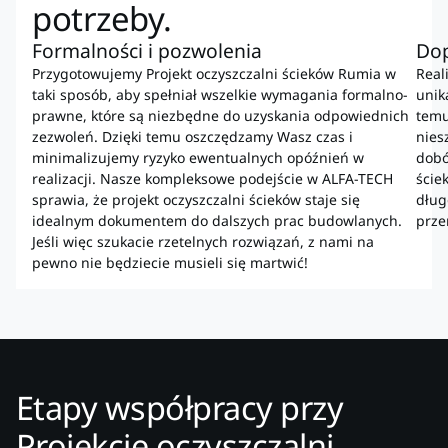
potrzeby.
Formalności i pozwolenia
Dop
Przygotowujemy Projekt oczyszczalni ścieków Rumia w
Real
taki sposób, aby spełniał wszelkie wymagania formalno-
unik
prawne, które są niezbędne do uzyskania odpowiednich
temu
zezwoleń. Dzięki temu oszczędzamy Wasz czas i
nies
minimalizujemy ryzyko ewentualnych opóźnień w
dobó
realizacji. Nasze kompleksowe podejście w ALFA-TECH
ście
sprawia, że projekt oczyszczalni ścieków staje się
dług
idealnym dokumentem do dalszych prac budowlanych.
prze
Jeśli więc szukacie rzetelnych rozwiązań, z nami na
pewno nie będziecie musieli się martwić!
Etapy współpracy przy
Projekcie oczyszczalni