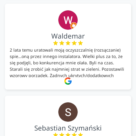
każdemu, kto szuka solidnego partnera w zakresie
ekologicznych rozwiązań!🍀
Waldemar
2 lata temu uratowali moją oczyszczalnię (rozsączanie)
spie…oną przez innego instalatora. Wielki plus za to, że
się podjęli, bo konkurencja mnie olała. Byli na czas.
Starali się zrobić jak najmniej strat w zieleni. Pozostawili
wzorowy porządek. Żadnych ukrytych/dodatkowych
kosztów. Zaskoczenie. Kontakt bardzo OK. Obsługa
pomontażowa również OK. A ich środki do oczyszczalni –
MEGA.
Polecam!
Sebastian Szymański