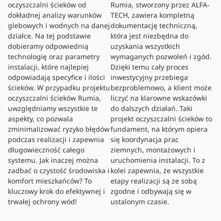
oczyszczalni ścieków od
Rumia, stworzony przez ALFA-
dokładnej analizy warunków
TECH, zawiera kompletną
glebowych i wodnych na danej
dokumentację techniczną,
działce. Na tej podstawie
która jest niezbędna do
dobieramy odpowiednią
uzyskania wszystkich
technologię oraz parametry
wymaganych pozwoleń i zgód.
instalacji, które najlepiej
Dzięki temu cały proces
odpowiadają specyfice i ilości
inwestycyjny przebiega
ścieków. W przypadku projektu
bezproblemowo, a klient może
oczyszczalni ścieków Rumia,
liczyć na klarowne wskazówki
uwzględniamy wszystkie te
do dalszych działań. Taki
aspekty, co pozwala
projekt oczyszczalni ścieków to
zminimalizować ryzyko błędów
fundament, na którym opiera
podczas realizacji i zapewnia
się koordynacja prac
długowieczność całego
ziemnych, montażowych i
systemu. Jak inaczej można
uruchomienia instalacji. To z
zadbać o czystość środowiska i
kolei zapewnia, że wszystkie
komfort mieszkańców? To
etapy realizacji są ze sobą
kluczowy krok do efektywnej i
zgodne i odbywają się w
trwałej ochrony wód!
ustalonym czasie.