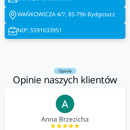
WAŃKOWICZA 4/7, 85-796 Bydgoszcz
NIP: 5591633951
Opinie
Opinie naszych klientów
Anna Brzezicha