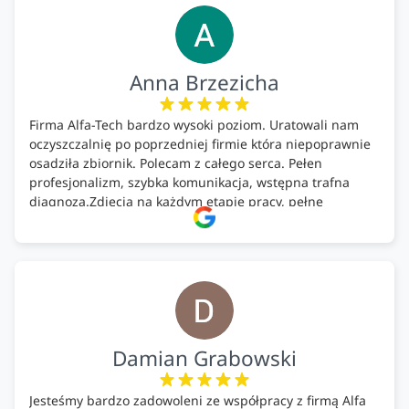
Anna Brzezicha
Firma Alfa-Tech bardzo wysoki poziom. Uratowali nam
oczyszczalnię po poprzedniej firmie która niepoprawnie
osadziła zbiornik. Polecam z całego serca. Pełen
profesjonalizm, szybka komunikacja, wstępna trafna
diagnoza.Zdjęcia na każdym etapie pracy, pełne
doradztwo.Dobrze wyszkoleni i znający się na rzeczy.
Podsumowując ekipa na wysokim poziomie, rzetelna.
Bardzo dobre wykonanie pracy i zachowanie czystości.
Firma godna polecenia .
Damian Grabowski
Jesteśmy bardzo zadowoleni ze współpracy z firmą Alfa