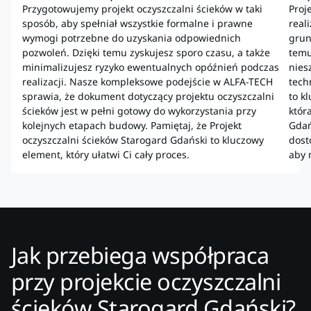
Przygotowujemy projekt oczyszczalni ścieków w taki
Proj
sposób, aby spełniał wszystkie formalne i prawne
real
wymogi potrzebne do uzyskania odpowiednich
grun
pozwoleń. Dzięki temu zyskujesz sporo czasu, a także
temu
minimalizujesz ryzyko ewentualnych opóźnień podczas
nies
realizacji. Nasze kompleksowe podejście w ALFA-TECH
tech
sprawia, że dokument dotyczący projektu oczyszczalni
to k
ścieków jest w pełni gotowy do wykorzystania przy
któr
kolejnych etapach budowy. Pamiętaj, że Projekt
Gdań
oczyszczalni ścieków Starogard Gdański to kluczowy
dost
element, który ułatwi Ci cały proces.
aby 
Jak przebiega współpraca
przy projekcie oczyszczalni
ścieków Starogard Gdański?