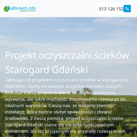
513 126 152
Projekt oczyszczalni ścieków
Starogard Gdański
Zajmując się projektem oczyszczalni ścieków w Starogardzie
Gdańskim, mamy na uwadze wszystkie potrzeby naszych
klientów. Każdy projekt to dla nas nie tylko techniczne
wyzwanie, ale także możliwość dostosowania rozwiązań do
lokalnych warunków. Cieszy nas, że możemy stworzyć
instalację, która będzie służyć społeczności i chronić
środowisko. Z naszą pomocą, projekt oczyszczalni ścieków
Starogard Gdański stanie się nie tylko funkcjonalnym
elementem, ale też przyjaznym dla przyrody rozwiązaniem,