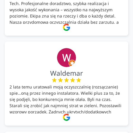
Tech. Profesjonalne doradztwo, szybka realizacja i
wysoka jakość wykonania – wszystko na najwyższym
poziomie. Ekipa zna się na rzeczy i dba o każdy detal.
Nasza przydomowa oczyszczalnia działa bez zarzutu, a
całość została wykonana zgodnie z terminem i
ustaleniami. Z czystym sumieniem polecamy Alfa Tech
każdemu, kto szuka solidnego partnera w zakresie
ekologicznych rozwiązań!🍀
Waldemar
2 lata temu uratowali moją oczyszczalnię (rozsączanie)
spie…oną przez innego instalatora. Wielki plus za to, że
się podjęli, bo konkurencja mnie olała. Byli na czas.
Starali się zrobić jak najmniej strat w zieleni. Pozostawili
wzorowy porządek. Żadnych ukrytych/dodatkowych
kosztów. Zaskoczenie. Kontakt bardzo OK. Obsługa
pomontażowa również OK. A ich środki do oczyszczalni –
MEGA.