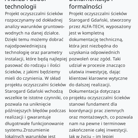
technologii
formalności
Projekt oczyszczalni ścieków
Projekt oczyszczalni ścieków
rozpoczynamy od dokładnej
Starogard Gdański, stworzony
analizy warunków gruntowo-
przez ALFA-TECH, wyposażony
wodnych na danej działce.
jest w kompletną
Dzięki temu możemy dobrać
dokumentację techniczną,
najodpowiedniejszą
która jest niezbędna do
technologię oraz parametry
uzyskania odpowiednich
instalacji, które będą najlepiej
pozwoleń oraz zgód. Taki
pasować do rodzaju i ilości
udział w procesie znacząco
ścieków, z jakimi będziemy
ułatwia inwestycję, dając
mieli do czynienia. W skład
klientowi klarowne wytyczne
projektu oczyszczalni ścieków
do dalszej realizacji.
Starogard Gdański wchodzą
Dokumentacja dotycząca
wszelkie te istotne czynniki, co
projektu oczyszczalni ścieków
pozwala na uniknięcie
stanowi fundament dla
późniejszych błędów podczas
koordynacji prac ziemnych
realizacji i gwarantuje
oraz montażowych, co pozwala
długotrwałe funkcjonowanie
nam na pewne i terminowe
systemu.Zrozumienie
zakończenie całej inwestycji.
lokalnych warunków jest
Jak w życiu – im lepiej