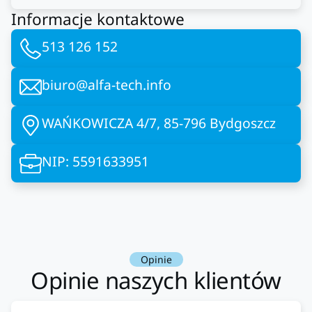
Informacje kontaktowe
513 126 152
biuro@alfa-tech.info
WAŃKOWICZA 4/7, 85-796 Bydgoszcz
NIP: 5591633951
Opinie
Opinie naszych klientów