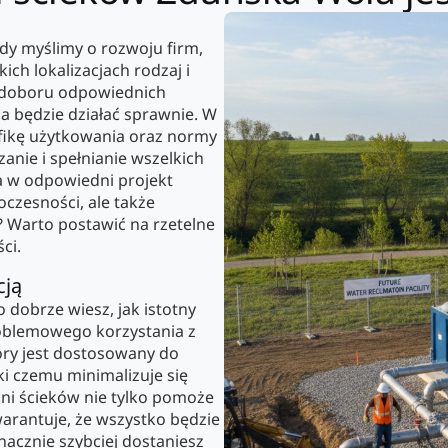
gdy myślimy o rozwoju firm,
ich lokalizacjach rodzaj i
 doboru odpowiednich
a będzie działać sprawnie. W
fikę użytkowania oraz normy
anie i spełnianie wszelkich
a w odpowiedni projekt
oczesności, ale także
 Warto postawić na rzetelne
ci.
cją
 dobrze wiesz, jak istotny
problemowego korzystania z
óry jest dostosowany do
i czemu minimalizuje się
lni ścieków nie tylko pomoże
arantuje, że wszystko będzie
acznie szybciej dostaniesz