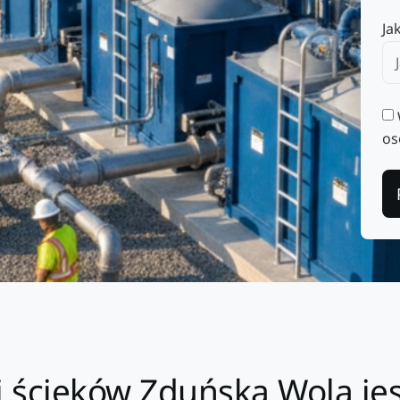
Ja
os
i ścieków Zduńska Wola jes