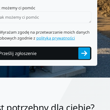
k możemy ci pomóc
Wyrażam zgodę na przetwarzanie moich danych
obowych zgodnie z
polityką prywatności
Prześlij zgłoszenie
t potrzebny dla ciebie?