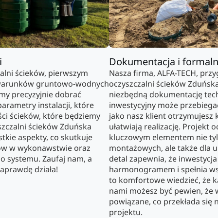
i
Dokumentacja i formaln
alni ścieków, pierwszym
Nasza firma, ALFA-TECH, prz
a warunków gruntowo-wodnych
oczyszczalni ścieków Zduńska
emy precyzyjnie dobrać
niezbędną dokumentację tech
rametry instalacji, które
inwestycyjny może przebiega
lości ścieków, które będziemy
jako nasz klient otrzymujesz
szczalni ścieków Zduńska
ułatwiają realizację. Projekt 
tkie aspekty, co skutkuje
kluczowym elementem nie tylk
ów w wykonawstwie oraz
montażowych, ale także dla ur
o systemu. Zaufaj nam, a
detal zapewnia, że inwestycja
aprawdę działa!
harmonogramem i spełnia wsz
to komfortowe wiedzieć, że k
nami możesz być pewien, że w
powiązane, co przekłada się n
projektu.