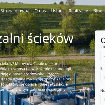
Strona główna
O nas
Usługi
Realizacje
Blog
zalni ścieków
O
Im
 ścieków? Mamy dla Ciebie doskonałe
E-
Wola to szansa na wdrożenie technologii,
 dbają o nasze środowisko. Przede
. Każda działka ma swoją specyfikę, a my
ób, który się opłaca i daje satysfakcję.
ania – my w tym zakresie wspieramy
Nu