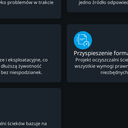
yzyko problemów w trakcie
jedno źródło odpowiedz
Przyspieszenie form
e i eksploatacyjne, co
Projekt oczyszczalni ś
i dłuższą żywotność
wszystkie wymogi prawne 
ę bez niespodzianek.
niezbędnych
alni ścieków bazuje na