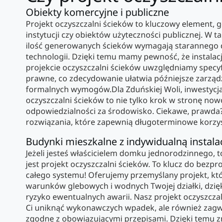
Obiekty komercyjne i publiczne
Projekt oczyszczalni ścieków to kluczowy element, 
instytucji czy obiektów użyteczności publicznej. W tak
ilość generowanych ścieków wymagają starannego
technologii. Dzięki temu mamy pewność, że instalacj
projekcie oczyszczalni ścieków uwzględniamy specy
prawne, co zdecydowanie ułatwia późniejsze zarządz
formalnych wymogów.Dla Zduńskiej Woli, inwestycj
oczyszczalni ścieków to nie tylko krok w stronę now
odpowiedzialności za środowisko. Ciekawe, prawda?
rozwiązania, które zapewnią długoterminowe korzyś
Budynki mieszkalne z indywidualną instala
Jeżeli jesteś właścicielem domku jednorodzinnego, to
jest projekt oczyszczalni ścieków. To klucz do bez
całego systemu! Oferujemy przemyślany projekt, kt
warunków glebowych i wodnych Twojej działki, dzięk
ryzyko ewentualnych awarii. Nasz projekt oczyszcza
Ci uniknąć wykonawczych wpadek, ale również zagw
zgodne z obowiązującymi przepisami. Dzięki temu zn