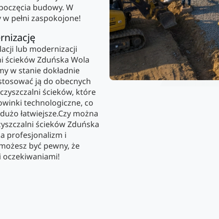
zpoczęcia budowy. W
y w pełni zaspokojone!
rnizację
cji lub modernizacji
ni ścieków Zduńska Wola
my w stanie dokładnie
dostosować ją do obecnych
czyszczalni ścieków, które
owinki technologiczne, co
ę dużo łatwiejsze.Czy można
zyszczalni ścieków Zduńska
a profesjonalizm i
 możesz być pewny, że
i oczekiwaniami!