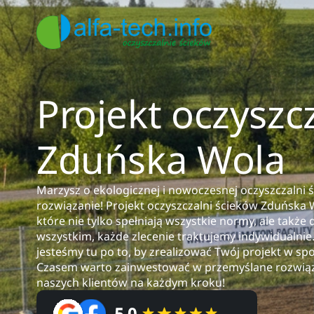
Projekt oczyszc
Zduńska Wola
Marzysz o ekologicznej i nowoczesnej oczyszczalni
rozwiązanie! Projekt oczyszczalni ścieków Zduńska 
które nie tylko spełniają wszystkie normy, ale także
wszystkim, każde zlecenie traktujemy indywidualnie
jesteśmy tu po to, by zrealizować Twój projekt w spos
Czasem warto zainwestować w przemyślane rozwiąz
naszych klientów na każdym kroku!