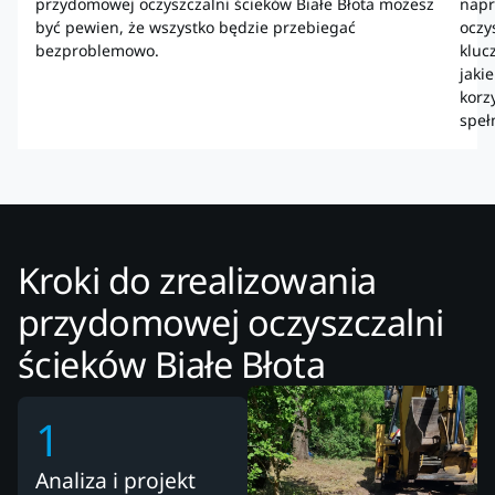
przydomowej oczyszczalni ścieków Białe Błota możesz
napr
być pewien, że wszystko będzie przebiegać
oczy
bezproblemowo.
kluc
jakie
korzy
speł
Kroki do zrealizowania
przydomowej oczyszczalni
ścieków Białe Błota
1
Analiza i projekt