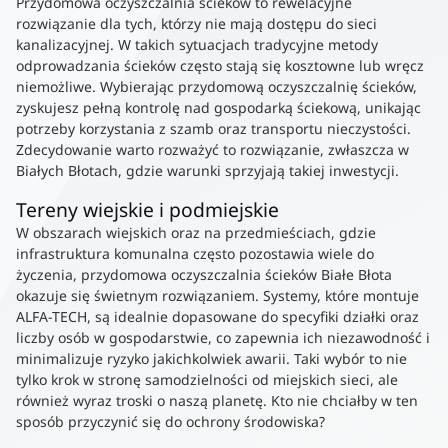
Przydomowa oczyszczalnia ścieków to rewelacyjne
rozwiązanie dla tych, którzy nie mają dostępu do sieci
kanalizacyjnej. W takich sytuacjach tradycyjne metody
odprowadzania ścieków często stają się kosztowne lub wręcz
niemożliwe. Wybierając przydomową oczyszczalnię ścieków,
zyskujesz pełną kontrolę nad gospodarką ściekową, unikając
potrzeby korzystania z szamb oraz transportu nieczystości.
Zdecydowanie warto rozważyć to rozwiązanie, zwłaszcza w
Białych Błotach, gdzie warunki sprzyjają takiej inwestycji.
Tereny wiejskie i podmiejskie
W obszarach wiejskich oraz na przedmieściach, gdzie
infrastruktura komunalna często pozostawia wiele do
życzenia, przydomowa oczyszczalnia ścieków Białe Błota
okazuje się świetnym rozwiązaniem. Systemy, które montuje
ALFA-TECH, są idealnie dopasowane do specyfiki działki oraz
liczby osób w gospodarstwie, co zapewnia ich niezawodność i
minimalizuje ryzyko jakichkolwiek awarii. Taki wybór to nie
tylko krok w stronę samodzielności od miejskich sieci, ale
również wyraz troski o naszą planetę. Kto nie chciałby w ten
sposób przyczynić się do ochrony środowiska?