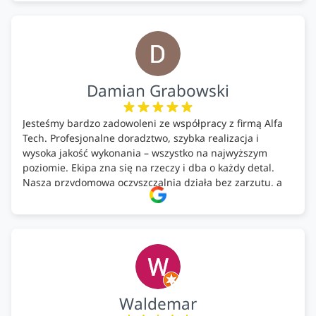
Bardzo dobre wykonanie pracy i zachowanie czystości.
Firma godna polecenia .
Damian Grabowski
Jesteśmy bardzo zadowoleni ze współpracy z firmą Alfa
Tech. Profesjonalne doradztwo, szybka realizacja i
wysoka jakość wykonania – wszystko na najwyższym
poziomie. Ekipa zna się na rzeczy i dba o każdy detal.
Nasza przydomowa oczyszczalnia działa bez zarzutu, a
całość została wykonana zgodnie z terminem i
ustaleniami. Z czystym sumieniem polecamy Alfa Tech
każdemu, kto szuka solidnego partnera w zakresie
ekologicznych rozwiązań!🍀
Waldemar