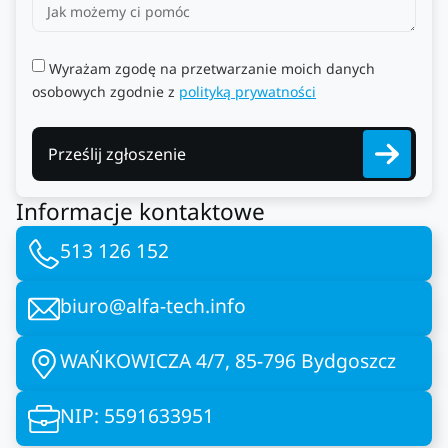
Wyrażam zgodę na przetwarzanie moich danych
osobowych zgodnie z
polityką prywatności
Prześlij zgłoszenie
Informacje kontaktowe
513 126 152
biuro@alfa-tech.info
WAŃKOWICZA 4/7, 85-796 Bydgoszcz
NIP: 5591633951