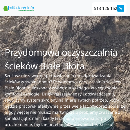
513 126 152
Przydomowa oczyszczalnia
ścieków Białe Błota
Szukasz niezawodnego rozwiązania do odprowadzania
ścieków w swoim domu? Przydomowa oczyszczalnia ścieków
Białe Błota to doskonały wybór dla każdego, kto ceni sobie
komfort i ekologię. Dzięki naszej wiedzy i doświadczeniu,
stworzymy system skrojony na miarę Twoich potrzeb, który
będzie pracował efektywnie przez wiele lat. Wyobraź sobie, że
nigdy więcej nie musisz martwić się o problemy związane z
kanalizacją! Z nami każdy krok, od planowania aż po
uruchomienie, będzie przebiegał sprawnie i bez stresu.