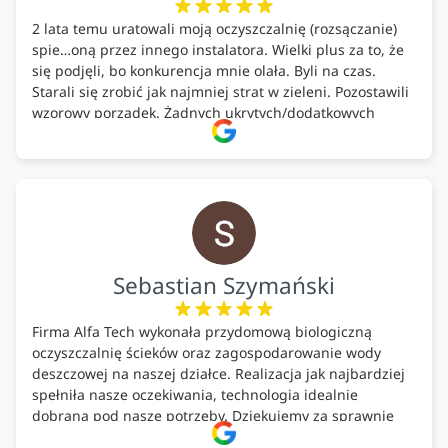
2 lata temu uratowali moją oczyszczalnię (rozsączanie)
spie…oną przez innego instalatora. Wielki plus za to, że
się podjęli, bo konkurencja mnie olała. Byli na czas.
Starali się zrobić jak najmniej strat w zieleni. Pozostawili
wzorowy porządek. Żadnych ukrytych/dodatkowych
kosztów. Zaskoczenie. Kontakt bardzo OK. Obsługa
pomontażowa również OK. A ich środki do oczyszczalni –
MEGA.
Polecam!
Sebastian Szymański
Firma Alfa Tech wykonała przydomową biologiczną
oczyszczalnię ścieków oraz zagospodarowanie wody
deszczowej na naszej działce. Realizacja jak najbardziej
spełniła nasze oczekiwania, technologia idealnie
dobrana pod nasze potrzeby. Dziękujemy za sprawnie
wykonany montaż w świetnej atmosferze! Polecam!