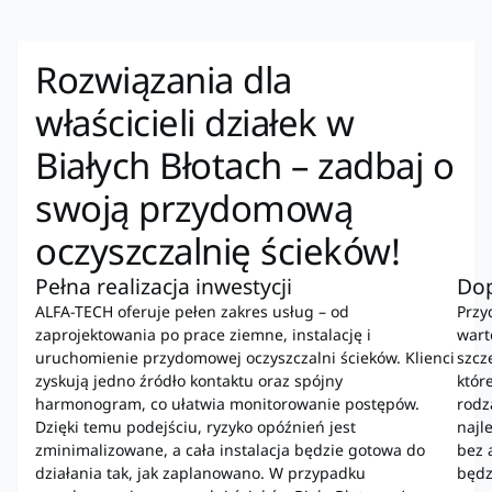
Rozwiązania dla
właścicieli działek w
Białych Błotach – zadbaj o
swoją przydomową
oczyszczalnię ścieków!
Pełna realizacja inwestycji
Do
ALFA-TECH oferuje pełen zakres usług – od
Przy
zaprojektowania po prace ziemne, instalację i
wart
uruchomienie przydomowej oczyszczalni ścieków. Klienci
szcz
zyskują jedno źródło kontaktu oraz spójny
któr
harmonogram, co ułatwia monitorowanie postępów.
rodz
Dzięki temu podejściu, ryzyko opóźnień jest
najl
zminimalizowane, a cała instalacja będzie gotowa do
bez 
działania tak, jak zaplanowano. W przypadku
będz