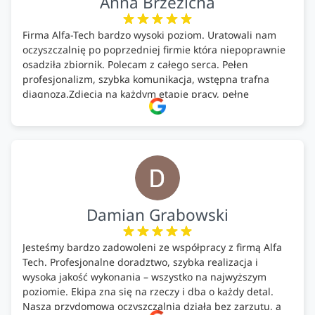
Anna Brzezicha
Firma Alfa-Tech bardzo wysoki poziom. Uratowali nam
oczyszczalnię po poprzedniej firmie która niepoprawnie
osadziła zbiornik. Polecam z całego serca. Pełen
profesjonalizm, szybka komunikacja, wstępna trafna
diagnoza.Zdjęcia na każdym etapie pracy, pełne
doradztwo.Dobrze wyszkoleni i znający się na rzeczy.
Podsumowując ekipa na wysokim poziomie, rzetelna.
Bardzo dobre wykonanie pracy i zachowanie czystości.
Firma godna polecenia .
Damian Grabowski
Jesteśmy bardzo zadowoleni ze współpracy z firmą Alfa
Tech. Profesjonalne doradztwo, szybka realizacja i
wysoka jakość wykonania – wszystko na najwyższym
poziomie. Ekipa zna się na rzeczy i dba o każdy detal.
Nasza przydomowa oczyszczalnia działa bez zarzutu, a