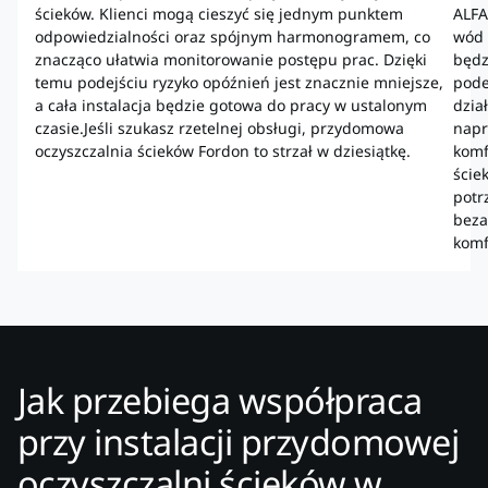
ścieków. Klienci mogą cieszyć się jednym punktem
ALFA
odpowiedzialności oraz spójnym harmonogramem, co
wód 
znacząco ułatwia monitorowanie postępu prac. Dzięki
będz
temu podejściu ryzyko opóźnień jest znacznie mniejsze,
pode
a cała instalacja będzie gotowa do pracy w ustalonym
dzia
czasie.Jeśli szukasz rzetelnej obsługi, przydomowa
napr
oczyszczalnia ścieków Fordon to strzał w dziesiątkę.
komf
ście
potr
beza
komf
Jak przebiega współpraca
przy instalacji przydomowej
oczyszczalni ścieków w