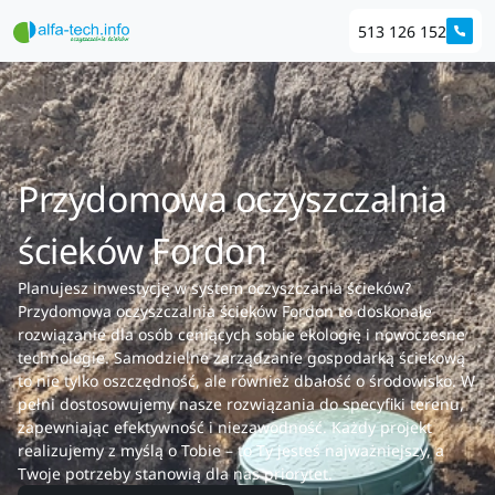
513 126 152
Przydomowa oczyszczalnia
ścieków Fordon
Planujesz inwestycję w system oczyszczania ścieków?
Przydomowa oczyszczalnia ścieków Fordon to doskonałe
rozwiązanie dla osób ceniących sobie ekologię i nowoczesne
technologie. Samodzielne zarządzanie gospodarką ściekową
to nie tylko oszczędność, ale również dbałość o środowisko. W
pełni dostosowujemy nasze rozwiązania do specyfiki terenu,
zapewniając efektywność i niezawodność. Każdy projekt
realizujemy z myślą o Tobie – to Ty jesteś najważniejszy, a
Twoje potrzeby stanowią dla nas priorytet.