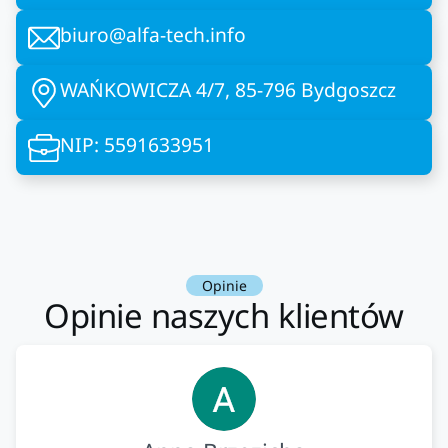
biuro@alfa-tech.info
WAŃKOWICZA 4/7, 85-796 Bydgoszcz
NIP: 5591633951
Opinie
Opinie naszych klientów