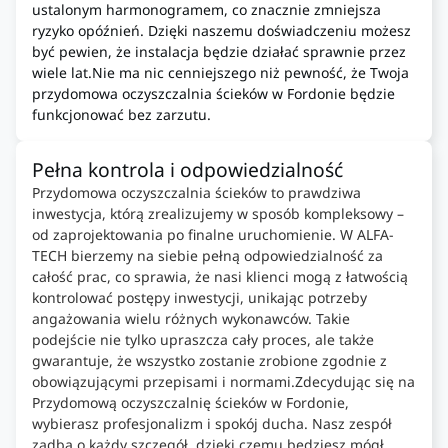
ustalonym harmonogramem, co znacznie zmniejsza
ryzyko opóźnień. Dzięki naszemu doświadczeniu możesz
być pewien, że instalacja będzie działać sprawnie przez
wiele lat.Nie ma nic cenniejszego niż pewność, że Twoja
przydomowa oczyszczalnia ścieków w Fordonie będzie
funkcjonować bez zarzutu.
Pełna kontrola i odpowiedzialność
Przydomowa oczyszczalnia ścieków to prawdziwa
inwestycja, którą zrealizujemy w sposób kompleksowy –
od zaprojektowania po finalne uruchomienie. W ALFA-
TECH bierzemy na siebie pełną odpowiedzialność za
całość prac, co sprawia, że nasi klienci mogą z łatwością
kontrolować postępy inwestycji, unikając potrzeby
angażowania wielu różnych wykonawców. Takie
podejście nie tylko upraszcza cały proces, ale także
gwarantuje, że wszystko zostanie zrobione zgodnie z
obowiązującymi przepisami i normami.Zdecydując się na
Przydomową oczyszczalnię ścieków w Fordonie,
wybierasz profesjonalizm i spokój ducha. Nasz zespół
zadba o każdy szczegół, dzięki czemu będziesz mógł