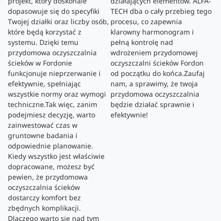
projekt, który doskonale
działających elementów. ALFA-
dopasowuje się do specyfiki
TECH dba o cały przebieg tego
Twojej działki oraz liczby osób,
procesu, co zapewnia
które będą korzystać z
klarowny harmonogram i
systemu. Dzięki temu
pełną kontrolę nad
przydomowa oczyszczalnia
wdrożeniem przydomowej
ścieków w Fordonie
oczyszczalni ścieków Fordon
funkcjonuje nieprzerwanie i
od początku do końca.Zaufaj
efektywnie, spełniając
nam, a sprawimy, że twoja
wszystkie normy oraz wymogi
przydomowa oczyszczalnia
techniczne.Tak więc, zanim
będzie działać sprawnie i
podejmiesz decyzję, warto
efektywnie!
zainwestować czas w
gruntowne badania i
odpowiednie planowanie.
Kiedy wszystko jest właściwie
dopracowane, możesz być
pewien, że przydomowa
oczyszczalnia ścieków
dostarczy komfort bez
zbędnych komplikacji.
Dlaczego warto się nad tym