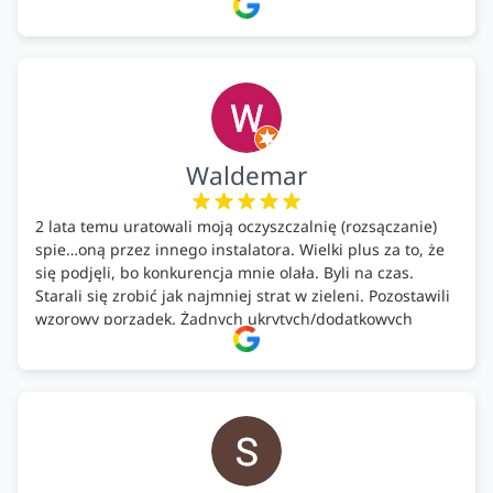
całość została wykonana zgodnie z terminem i
ustaleniami. Z czystym sumieniem polecamy Alfa Tech
każdemu, kto szuka solidnego partnera w zakresie
ekologicznych rozwiązań!🍀
Waldemar
2 lata temu uratowali moją oczyszczalnię (rozsączanie)
spie…oną przez innego instalatora. Wielki plus za to, że
się podjęli, bo konkurencja mnie olała. Byli na czas.
Starali się zrobić jak najmniej strat w zieleni. Pozostawili
wzorowy porządek. Żadnych ukrytych/dodatkowych
kosztów. Zaskoczenie. Kontakt bardzo OK. Obsługa
pomontażowa również OK. A ich środki do oczyszczalni –
MEGA.
Polecam!