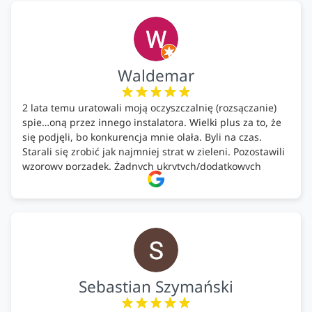
ekologicznych rozwiązań!🍀
Waldemar
2 lata temu uratowali moją oczyszczalnię (rozsączanie)
spie…oną przez innego instalatora. Wielki plus za to, że
się podjęli, bo konkurencja mnie olała. Byli na czas.
Starali się zrobić jak najmniej strat w zieleni. Pozostawili
wzorowy porządek. Żadnych ukrytych/dodatkowych
kosztów. Zaskoczenie. Kontakt bardzo OK. Obsługa
pomontażowa również OK. A ich środki do oczyszczalni –
MEGA.
Polecam!
Sebastian Szymański