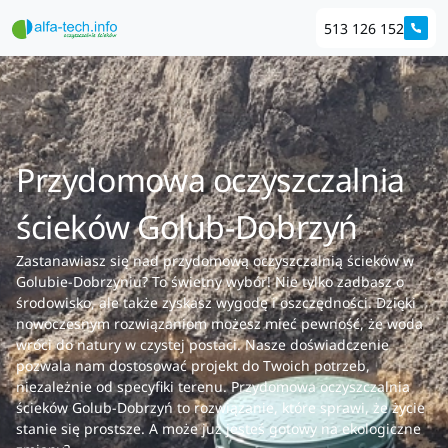
513 126 152
Przydomowa oczyszczalnia
ścieków Golub-Dobrzyń
Zastanawiasz się nad przydomową oczyszczalnią ścieków w
Golubie-Dobrzyniu? To świetny wybór! Nie tylko zadbasz o
środowisko, ale także zyskasz wygodę i oszczędności. Dzięki
nowoczesnym rozwiązaniom możesz mieć pewność, że woda
wróci do natury w czystej postaci. Nasze doświadczenie
pozwala nam dostosować projekt do Twoich potrzeb,
niezależnie od specyfiki terenu. Przydomowa oczyszczalnia
ścieków Golub-Dobrzyń to rozwiązanie, które sprawi, że życie
stanie się prostsze. A może już jesteś gotowy na ekologiczne