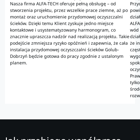
Nasza firma ALFA-TECH oferuje pełną obsługę – od
Przy
stworzenia projektu, przez wszelkie prace ziemne, aż po
powi
montaż oraz uruchomienie przydomowej oczyszczalni
dzia
ścieków. Dzięki temu Klient zyskuje jedno miejsce
ALFA
kontaktowe i usystematyzowany harmonogram, co
wód 
znacznie upraszcza nadzór nad realizacją projektu. Takie
dzia
podejście zmniejsza ryzyko opóźnień i zapewnia, że cała
że i
instalacja przydomowej oczyszczalni ścieków Golub-
częs
Dobrzyń będzie gotowa do pracy zgodnie z ustalonym
wygo
planem.
spok
oczy
Praw
tylk
środ
rozw