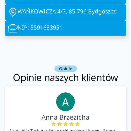
WAŃKOWICZA 4/7, 85-796 Bydgoszcz
NIP: 5591633951
Opinie
Opinie naszych klientów
Anna Brzezicha
Firma Alfa-Tech bardzo wysoki poziom. Uratowali nam