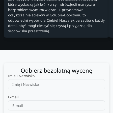
które wyskoczą jak królik z cylindrów.Jeśli marzysz o
bezproblemowym rozwiązaniu, przydomowa
oczyszczalnia ścieków w Golubie-Dobrzyniu to
odpowiedni wybór dla Ciebie! Nasza ekipa zadba o każdy
detal, abyś mógł cieszyć się czystą i przyjazną dla
środowiska przestrzenią.
Odbierz bezpłatną wycenę
Imię i Nazwisko
E-mail