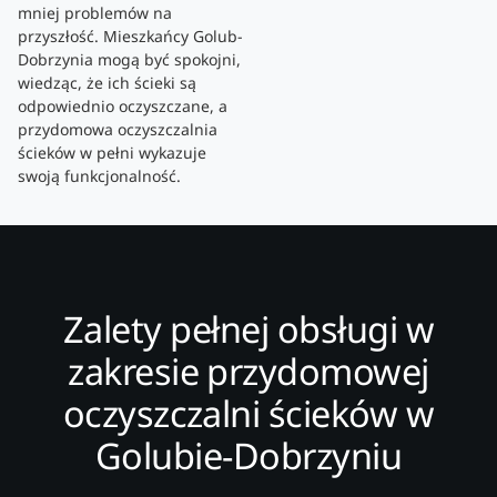
mniej problemów na
przyszłość. Mieszkańcy Golub-
Dobrzynia mogą być spokojni,
wiedząc, że ich ścieki są
odpowiednio oczyszczane, a
przydomowa oczyszczalnia
ścieków w pełni wykazuje
swoją funkcjonalność.
Zalety pełnej obsługi w
zakresie przydomowej
oczyszczalni ścieków w
Golubie-Dobrzyniu