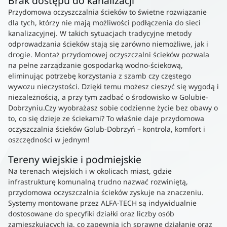
Brak dostępu do kanalizacji
Przydomowa oczyszczalnia ścieków to świetne rozwiązanie
dla tych, którzy nie mają możliwości podłączenia do sieci
kanalizacyjnej. W takich sytuacjach tradycyjne metody
odprowadzania ścieków stają się zarówno niemożliwe, jak i
drogie. Montaż przydomowej oczyszczalni ścieków pozwala
na pełne zarządzanie gospodarką wodno-ściekową,
eliminując potrzebę korzystania z szamb czy częstego
wywozu nieczystości. Dzięki temu możesz cieszyć się wygodą i
niezależnością, a przy tym zadbać o środowisko w Golubie-
Dobrzyniu.Czy wyobrażasz sobie codzienne życie bez obawy o
to, co się dzieje ze ściekami? To właśnie daje przydomowa
oczyszczalnia ścieków Golub-Dobrzyń – kontrola, komfort i
oszczędności w jednym!
Tereny wiejskie i podmiejskie
Na terenach wiejskich i w okolicach miast, gdzie
infrastrukturę komunalną trudno nazwać rozwiniętą,
przydomowa oczyszczalnia ścieków zyskuje na znaczeniu.
Systemy montowane przez ALFA-TECH są indywidualnie
dostosowane do specyfiki działki oraz liczby osób
zamieszkujących ją, co zapewnia ich sprawne działanie oraz