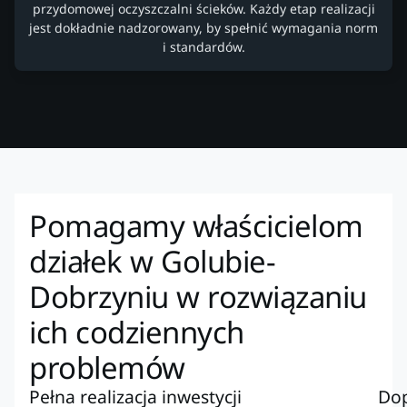
przydomowej oczyszczalni ścieków. Każdy etap realizacji
jest dokładnie nadzorowany, by spełnić wymagania norm
i standardów.
Pomagamy właścicielom
działek w Golubie-
Dobrzyniu w rozwiązaniu
ich codziennych
problemów
Pełna realizacja inwestycji
Do