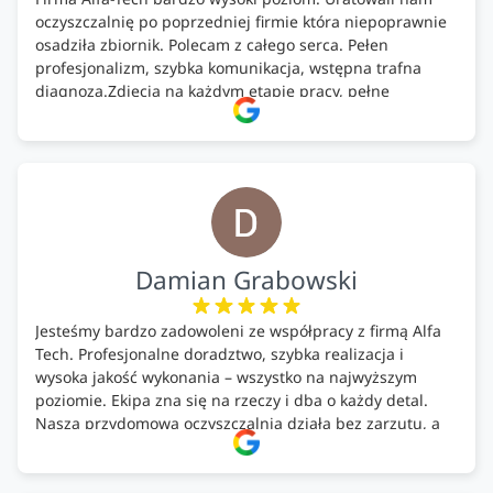
oczyszczalnię po poprzedniej firmie która niepoprawnie
osadziła zbiornik. Polecam z całego serca. Pełen
profesjonalizm, szybka komunikacja, wstępna trafna
diagnoza.Zdjęcia na każdym etapie pracy, pełne
doradztwo.Dobrze wyszkoleni i znający się na rzeczy.
Podsumowując ekipa na wysokim poziomie, rzetelna.
Bardzo dobre wykonanie pracy i zachowanie czystości.
Firma godna polecenia .
Damian Grabowski
Jesteśmy bardzo zadowoleni ze współpracy z firmą Alfa
Tech. Profesjonalne doradztwo, szybka realizacja i
wysoka jakość wykonania – wszystko na najwyższym
poziomie. Ekipa zna się na rzeczy i dba o każdy detal.
Nasza przydomowa oczyszczalnia działa bez zarzutu, a
całość została wykonana zgodnie z terminem i
ustaleniami. Z czystym sumieniem polecamy Alfa Tech
każdemu, kto szuka solidnego partnera w zakresie