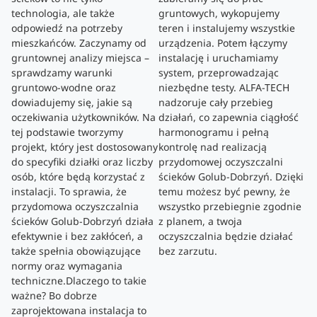
technologia, ale także
gruntowych, wykopujemy
odpowiedź na potrzeby
teren i instalujemy wszystkie
mieszkańców. Zaczynamy od
urządzenia. Potem łączymy
gruntownej analizy miejsca –
instalację i uruchamiamy
sprawdzamy warunki
system, przeprowadzając
gruntowo-wodne oraz
niezbędne testy. ALFA-TECH
dowiadujemy się, jakie są
nadzoruje cały przebieg
oczekiwania użytkowników. Na
działań, co zapewnia ciągłość
tej podstawie tworzymy
harmonogramu i pełną
projekt, który jest dostosowany
kontrolę nad realizacją
do specyfiki działki oraz liczby
przydomowej oczyszczalni
osób, które będą korzystać z
ścieków Golub-Dobrzyń. Dzięki
instalacji. To sprawia, że
temu możesz być pewny, że
przydomowa oczyszczalnia
wszystko przebiegnie zgodnie
ścieków Golub-Dobrzyń działa
z planem, a twoja
efektywnie i bez zakłóceń, a
oczyszczalnia będzie działać
także spełnia obowiązujące
bez zarzutu.
normy oraz wymagania
techniczne.Dlaczego to takie
ważne? Bo dobrze
zaprojektowana instalacja to