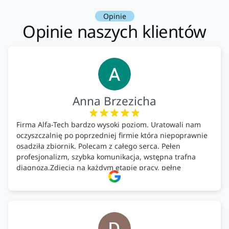
Opinie
Opinie naszych klientów
Anna Brzezicha
Firma Alfa-Tech bardzo wysoki poziom. Uratowali nam
oczyszczalnię po poprzedniej firmie która niepoprawnie
osadziła zbiornik. Polecam z całego serca. Pełen
profesjonalizm, szybka komunikacja, wstępna trafna
diagnoza.Zdjęcia na każdym etapie pracy, pełne
doradztwo.Dobrze wyszkoleni i znający się na rzeczy.
Podsumowując ekipa na wysokim poziomie, rzetelna.
Bardzo dobre wykonanie pracy i zachowanie czystości.
Firma godna polecenia .