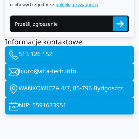
osobowych zgodnie z
polityką prywatności
Prześlij zgłoszenie
Informacje kontaktowe
513 126 152
biuro@alfa-tech.info
WAŃKOWICZA 4/7, 85-796 Bydgoszcz
NIP: 5591633951