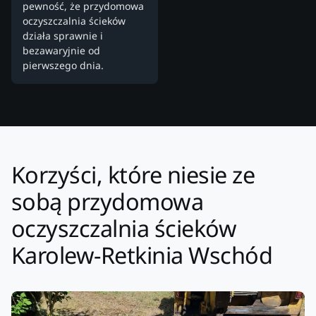
pewność, że przydomowa
oczyszczalnia ścieków
działa sprawnie i
bezawaryjnie od
pierwszego dnia.
Korzyści, które niesie ze
sobą przydomowa
oczyszczalnia ścieków
Karolew-Retkinia Wschód