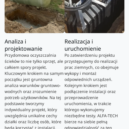
Analiza i
Realizacja i
projektowanie
uruchomienie
Przydomowa oczyszczalnia
Po zatwierdzeniu projektu
ścieków to nie tylko sprzęt, ale
przystępujemy do realizacji
całkiem spory projekt.
prac ziemnych, co obejmuje
Kluczowym krokiem na samym
wykopy i montaż
początku jest gruntowna
odpowiednich urządzeń.
analiza warunków gruntowo-
Kolejnym krokiem jest
wodnych oraz zrozumienie
podłączenie instalacji oraz
potrzeb użytkowników. Na tej
przeprowadzenie
podstawie tworzymy
uruchomienia, w trakcie
indywidualny projekt, który
którego wykonujemy
uwzględnia unikalne cechy
niezbędne testy. ALFA-TECH
działki oraz liczbę osób, które
bierze na siebie pełną
będą korzystać z instalacji.
odpowiedzialność za ten