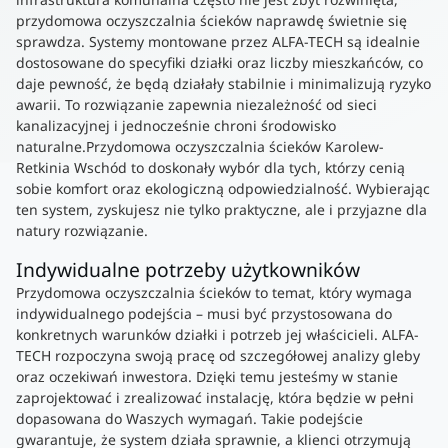
przydomowa oczyszczalnia ścieków naprawdę świetnie się
sprawdza. Systemy montowane przez ALFA-TECH są idealnie
dostosowane do specyfiki działki oraz liczby mieszkańców, co
daje pewność, że będą działały stabilnie i minimalizują ryzyko
awarii. To rozwiązanie zapewnia niezależność od sieci
kanalizacyjnej i jednocześnie chroni środowisko
naturalne.Przydomowa oczyszczalnia ścieków Karolew-
Retkinia Wschód to doskonały wybór dla tych, którzy cenią
sobie komfort oraz ekologiczną odpowiedzialność. Wybierając
ten system, zyskujesz nie tylko praktyczne, ale i przyjazne dla
natury rozwiązanie.
Indywidualne potrzeby użytkowników
Przydomowa oczyszczalnia ścieków to temat, który wymaga
indywidualnego podejścia – musi być przystosowana do
konkretnych warunków działki i potrzeb jej właścicieli. ALFA-
TECH rozpoczyna swoją pracę od szczegółowej analizy gleby
oraz oczekiwań inwestora. Dzięki temu jesteśmy w stanie
zaprojektować i zrealizować instalację, która będzie w pełni
dopasowana do Waszych wymagań. Takie podejście
gwarantuje, że system działa sprawnie, a klienci otrzymują