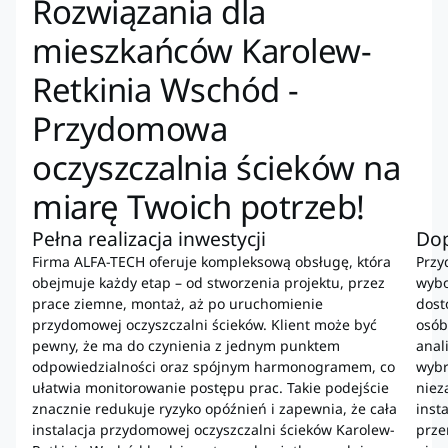
Rozwiązania dla
mieszkańców Karolew-
Retkinia Wschód -
Przydomowa
oczyszczalnia ścieków na
miarę Twoich potrzeb!
Pełna realizacja inwestycji
Do
Firma ALFA-TECH oferuje kompleksową obsługę, która
Przy
obejmuje każdy etap – od stworzenia projektu, przez
wybo
prace ziemne, montaż, aż po uruchomienie
dost
przydomowej oczyszczalni ścieków. Klient może być
osób
pewny, że ma do czynienia z jednym punktem
anal
odpowiedzialności oraz spójnym harmonogramem, co
wybr
ułatwia monitorowanie postępu prac. Takie podejście
niez
znacznie redukuje ryzyko opóźnień i zapewnia, że cała
inst
instalacja przydomowej oczyszczalni ścieków Karolew-
prze