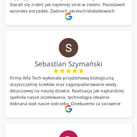
Starali się zrobić jak najmniej strat w zieleni. Pozostawili
wzorowy porządek. Żadnych ukrytych/dodatkowych
kosztów. Zaskoczenie. Kontakt bardzo OK. Obsługa
pomontażowa również OK. A ich środki do oczyszczalni –
MEGA.
Polecam!
Sebastian Szymański
Firma Alfa Tech wykonała przydomową biologiczną
oczyszczalnię ścieków oraz zagospodarowanie wody
deszczowej na naszej działce. Realizacja jak najbardziej
spełniła nasze oczekiwania, technologia idealnie
dobrana pod nasze potrzeby. Dziękujemy za sprawnie
wykonany montaż w świetnej atmosferze! Polecam!