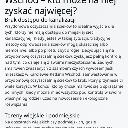
zyskać najwięcej?
Brak dostępu do kanalizacji
Przydomowa oczyszczalnia ścieków to idealne wyjście dla
tych, którzy nie mają dostępu do miejskiej sieci
kanalizacyjnej. Kiedy jesteś w takiej sytuacji, tradycyjne
metody odprowadzania ścieków mogą okazać się albo
niemożliwe, albo po prostu zbyt drogie. Decydując się na
przydomową oczyszczalnię ścieków, zyskujesz pełną kontrolę
nad tym, co dzieje się z Twoimi nieczystościami. Żadnych
zmartwień związanych z szambem czy ich wywozem!Jeśli
mieszkasz w Karolewie-Retkinii Wschód, zainwestowanie w
przydomową oczyszczalnię ścieków to krok, który przyniesie ci
wiele korzyści. W końcu, kto by chciał martwić się o sprzątanie
po innych, kiedy można mieć wszystko pod kontrolą w swoim
własnym ogrodzie? Czas na nowoczesne i ekologiczne
rozwiązania!
Tereny wiejskie i podmiejskie
Na obszarach wiejskich czy podmiejskich, gdzie
infrastruktura komunalna często nie jest zbyt rozwinięta,