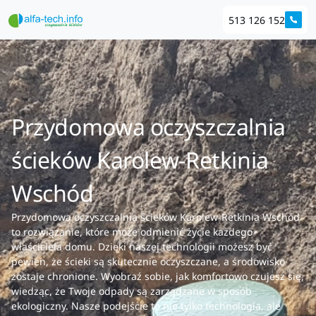
513 126 152
Przydomowa oczyszczalnia
ścieków Karolew-Retkinia
Wschód
Przydomowa oczyszczalnia ścieków Karolew-Retkinia Wschód
to rozwiązanie, które może odmienić życie każdego
właściciela domu. Dzięki naszej technologii możesz być
pewien, że ścieki są skutecznie oczyszczane, a środowisko
zostaje chronione. Wyobraź sobie, jak komfortowo czujesz się,
wiedząc, że Twoje odpady są zarządzane w sposób
ekologiczny. Nasze podejście to nie tylko technologia, ale