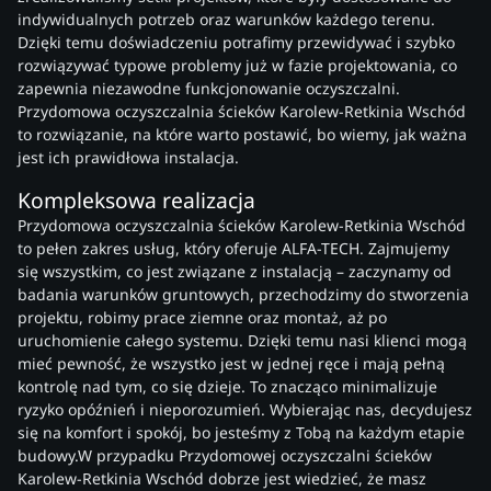
indywidualnych potrzeb oraz warunków każdego terenu.
Dzięki temu doświadczeniu potrafimy przewidywać i szybko
rozwiązywać typowe problemy już w fazie projektowania, co
zapewnia niezawodne funkcjonowanie oczyszczalni.
Przydomowa oczyszczalnia ścieków Karolew-Retkinia Wschód
to rozwiązanie, na które warto postawić, bo wiemy, jak ważna
jest ich prawidłowa instalacja.
Kompleksowa realizacja
Przydomowa oczyszczalnia ścieków Karolew-Retkinia Wschód
to pełen zakres usług, który oferuje ALFA-TECH. Zajmujemy
się wszystkim, co jest związane z instalacją – zaczynamy od
badania warunków gruntowych, przechodzimy do stworzenia
projektu, robimy prace ziemne oraz montaż, aż po
uruchomienie całego systemu. Dzięki temu nasi klienci mogą
mieć pewność, że wszystko jest w jednej ręce i mają pełną
kontrolę nad tym, co się dzieje. To znacząco minimalizuje
ryzyko opóźnień i nieporozumień. Wybierając nas, decydujesz
się na komfort i spokój, bo jesteśmy z Tobą na każdym etapie
budowy.W przypadku Przydomowej oczyszczalni ścieków
Karolew-Retkinia Wschód dobrze jest wiedzieć, że masz