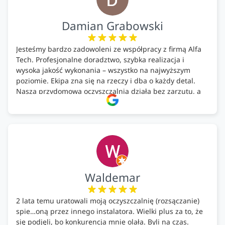
Damian Grabowski
Jesteśmy bardzo zadowoleni ze współpracy z firmą Alfa
Tech. Profesjonalne doradztwo, szybka realizacja i
wysoka jakość wykonania – wszystko na najwyższym
poziomie. Ekipa zna się na rzeczy i dba o każdy detal.
Nasza przydomowa oczyszczalnia działa bez zarzutu, a
całość została wykonana zgodnie z terminem i
ustaleniami. Z czystym sumieniem polecamy Alfa Tech
każdemu, kto szuka solidnego partnera w zakresie
ekologicznych rozwiązań!🍀
Waldemar
2 lata temu uratowali moją oczyszczalnię (rozsączanie)
spie…oną przez innego instalatora. Wielki plus za to, że
się podjęli, bo konkurencja mnie olała. Byli na czas.