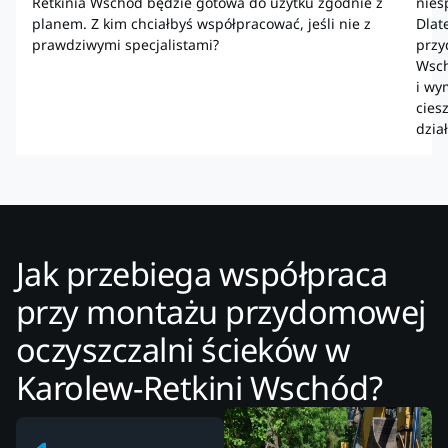
Retkinia Wschód będzie gotowa do użytku zgodnie z
nies
planem. Z kim chciałbyś współpracować, jeśli nie z
Dlat
prawdziwymi specjalistami?
przy
Wsch
i wy
cies
dzia
Jak przebiega współpraca
przy montażu przydomowej
oczyszczalni ścieków w
Karolew-Retkini Wschód?