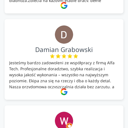
diagnoza.Zdjęcia na każdym etapie pracy, pełne
doradztwo.Dobrze wyszkoleni i znający się na rzeczy.
Podsumowując ekipa na wysokim poziomie, rzetelna.
Bardzo dobre wykonanie pracy i zachowanie czystości.
Firma godna polecenia .
Damian Grabowski
Jesteśmy bardzo zadowoleni ze współpracy z firmą Alfa
Tech. Profesjonalne doradztwo, szybka realizacja i
wysoka jakość wykonania – wszystko na najwyższym
poziomie. Ekipa zna się na rzeczy i dba o każdy detal.
Nasza przydomowa oczyszczalnia działa bez zarzutu, a
całość została wykonana zgodnie z terminem i
ustaleniami. Z czystym sumieniem polecamy Alfa Tech
każdemu, kto szuka solidnego partnera w zakresie
ekologicznych rozwiązań!🍀