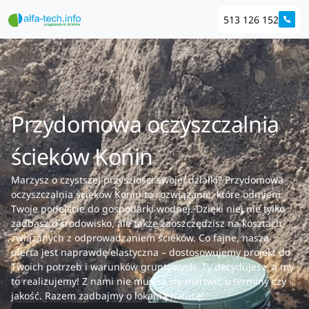
513 126 152
Przydomowa oczyszczalnia
ścieków Konin
Marzysz o czystszej przyszłości swojej działki? Przydomowa
oczyszczalnia ścieków Konin to rozwiązanie, które odmieni
Twoje podejście do gospodarki wodnej. Dzięki niej nie tylko
zadbasz o środowisko, ale także zaoszczędzisz na kosztach
związanych z odprowadzaniem ścieków. Co fajne, nasza
oferta jest naprawdę elastyczna – dostosowujemy projekt do
Twoich potrzeb i warunków gruntowych. Ty decydujesz, a my
to realizujemy! Z nami nie musisz się martwić o terminy czy
jakość. Razem zadbajmy o lokalną naturę!