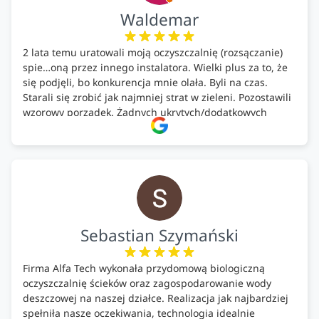
Waldemar
2 lata temu uratowali moją oczyszczalnię (rozsączanie)
spie…oną przez innego instalatora. Wielki plus za to, że
się podjęli, bo konkurencja mnie olała. Byli na czas.
Starali się zrobić jak najmniej strat w zieleni. Pozostawili
wzorowy porządek. Żadnych ukrytych/dodatkowych
kosztów. Zaskoczenie. Kontakt bardzo OK. Obsługa
pomontażowa również OK. A ich środki do oczyszczalni –
MEGA.
Polecam!
Sebastian Szymański
Firma Alfa Tech wykonała przydomową biologiczną
oczyszczalnię ścieków oraz zagospodarowanie wody
deszczowej na naszej działce. Realizacja jak najbardziej
spełniła nasze oczekiwania, technologia idealnie