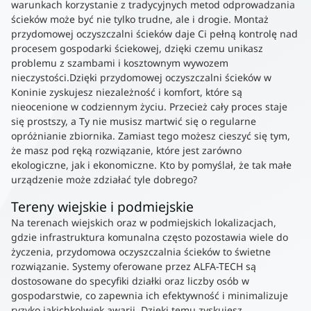
warunkach korzystanie z tradycyjnych metod odprowadzania
ścieków może być nie tylko trudne, ale i drogie. Montaż
przydomowej oczyszczalni ścieków daje Ci pełną kontrolę nad
procesem gospodarki ściekowej, dzięki czemu unikasz
problemu z szambami i kosztownym wywozem
nieczystości.Dzięki przydomowej oczyszczalni ścieków w
Koninie zyskujesz niezależność i komfort, które są
nieocenione w codziennym życiu. Przecież cały proces staje
się prostszy, a Ty nie musisz martwić się o regularne
opróżnianie zbiornika. Zamiast tego możesz cieszyć się tym,
że masz pod ręką rozwiązanie, które jest zarówno
ekologiczne, jak i ekonomiczne. Kto by pomyślał, że tak małe
urządzenie może zdziałać tyle dobrego?
Tereny wiejskie i podmiejskie
Na terenach wiejskich oraz w podmiejskich lokalizacjach,
gdzie infrastruktura komunalna często pozostawia wiele do
życzenia, przydomowa oczyszczalnia ścieków to świetne
rozwiązanie. Systemy oferowane przez ALFA-TECH są
dostosowane do specyfiki działki oraz liczby osób w
gospodarstwie, co zapewnia ich efektywność i minimalizuje
ryzyko jakichkolwiek awarii. Dzięki temu zyskujesz