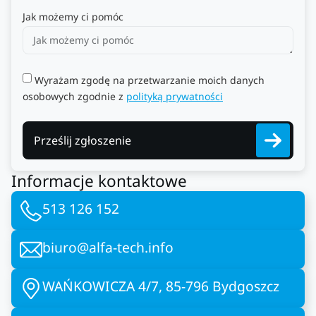
Jak możemy ci pomóc
Wyrażam zgodę na przetwarzanie moich danych
osobowych zgodnie z
polityką prywatności
Prześlij zgłoszenie
Informacje kontaktowe
513 126 152
biuro@alfa-tech.info
WAŃKOWICZA 4/7, 85-796 Bydgoszcz