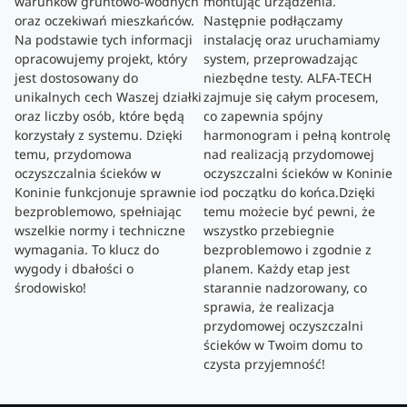
warunków gruntowo-wodnych
montując urządzenia.
oraz oczekiwań mieszkańców.
Następnie podłączamy
Na podstawie tych informacji
instalację oraz uruchamiamy
opracowujemy projekt, który
system, przeprowadzając
jest dostosowany do
niezbędne testy. ALFA-TECH
unikalnych cech Waszej działki
zajmuje się całym procesem,
oraz liczby osób, które będą
co zapewnia spójny
korzystały z systemu. Dzięki
harmonogram i pełną kontrolę
temu, przydomowa
nad realizacją przydomowej
oczyszczalnia ścieków w
oczyszczalni ścieków w Koninie
Koninie funkcjonuje sprawnie i
od początku do końca.Dzięki
bezproblemowo, spełniając
temu możecie być pewni, że
wszelkie normy i techniczne
wszystko przebiegnie
wymagania. To klucz do
bezproblemowo i zgodnie z
wygody i dbałości o
planem. Każdy etap jest
środowisko!
starannie nadzorowany, co
sprawia, że realizacja
przydomowej oczyszczalni
ścieków w Twoim domu to
czysta przyjemność!