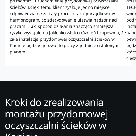
po montaż i uruchomienie przydomowej oczyszczalni
dzia
ścieków. Dzięki temu klient zyskuje jedno miejsce
TECH
odpowiedzialne za cały proces oraz uporządkowany
wodn
harmonogram, co zdecydowanie ułatwia nadzór nad
pod 
pracami. Taki sposób działania znacząco zmniejsza
inst
ryzyko wystąpienia jakichkolwiek opóźnień i zapewnia, że
napr
cała instalacja przydomowej oczyszczalni ścieków w
pewn
Koninie będzie gotowa do pracy zgodnie z ustalonym
będz
planem.
któr
ciesz
Kroki do zrealizowania
montażu przydomowej
oczyszczalni ścieków w