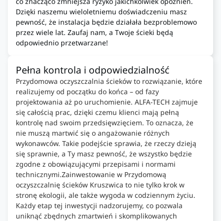
co znacząco zmniejsza ryzyko jakichkolwiek opóźnień.
Dzięki naszemu wieloletniemu doświadczeniu masz
pewność, że instalacja będzie działała bezproblemowo
przez wiele lat. Zaufaj nam, a Twoje ścieki będą
odpowiednio przetwarzane!
Pełna kontrola i odpowiedzialność
Przydomowa oczyszczalnia ścieków to rozwiązanie, które
realizujemy od początku do końca – od fazy
projektowania aż po uruchomienie. ALFA-TECH zajmuje
się całością prac, dzięki czemu klienci mają pełną
kontrolę nad swoim przedsięwzięciem. To oznacza, że
nie muszą martwić się o angażowanie różnych
wykonawców. Takie podejście sprawia, że rzeczy dzieją
się sprawnie, a Ty masz pewność, że wszystko będzie
zgodne z obowiązującymi przepisami i normami
technicznymi.Zainwestowanie w Przydomową
oczyszczalnię ścieków Kruszwica to nie tylko krok w
stronę ekologii, ale także wygoda w codziennym życiu.
Każdy etap tej inwestycji nadzorujemy, co pozwala
uniknąć zbędnych zmartwień i skomplikowanych