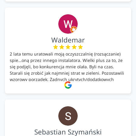
ustaleniami. Z czystym sumieniem polecamy Alfa Tech
każdemu, kto szuka solidnego partnera w zakresie
ekologicznych rozwiązań!🍀
Waldemar
2 lata temu uratowali moją oczyszczalnię (rozsączanie)
spie…oną przez innego instalatora. Wielki plus za to, że
się podjęli, bo konkurencja mnie olała. Byli na czas.
Starali się zrobić jak najmniej strat w zieleni. Pozostawili
wzorowy porządek. Żadnych ukrytych/dodatkowych
kosztów. Zaskoczenie. Kontakt bardzo OK. Obsługa
pomontażowa również OK. A ich środki do oczyszczalni –
MEGA.
Polecam!
Sebastian Szymański