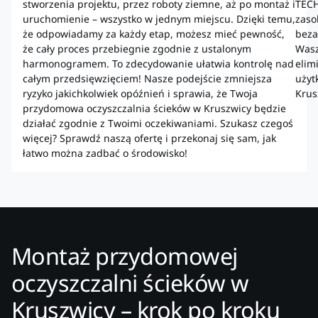
stworzenia projektu, przez roboty ziemne, aż po montaż i
TECH
uruchomienie – wszystko w jednym miejscu. Dzięki temu,
zaso
że odpowiadamy za każdy etap, możesz mieć pewność,
beza
że cały proces przebiegnie zgodnie z ustalonym
Wasz
harmonogramem. To zdecydowanie ułatwia kontrolę nad
elim
całym przedsięwzięciem! Nasze podejście zmniejsza
użyt
ryzyko jakichkolwiek opóźnień i sprawia, że Twoja
Krus
przydomowa oczyszczalnia ścieków w Kruszwicy będzie
działać zgodnie z Twoimi oczekiwaniami. Szukasz czegoś
więcej? Sprawdź naszą ofertę i przekonaj się sam, jak
łatwo można zadbać o środowisko!
Montaż przydomowej
oczyszczalni ścieków w
Kruszwicy – krok po kroku