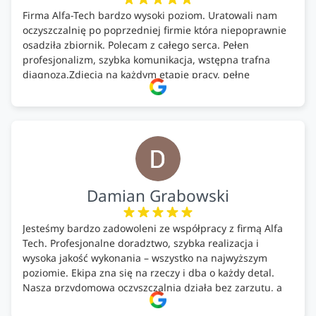
Firma Alfa-Tech bardzo wysoki poziom. Uratowali nam
oczyszczalnię po poprzedniej firmie która niepoprawnie
osadziła zbiornik. Polecam z całego serca. Pełen
profesjonalizm, szybka komunikacja, wstępna trafna
diagnoza.Zdjęcia na każdym etapie pracy, pełne
doradztwo.Dobrze wyszkoleni i znający się na rzeczy.
Podsumowując ekipa na wysokim poziomie, rzetelna.
Bardzo dobre wykonanie pracy i zachowanie czystości.
Firma godna polecenia .
Damian Grabowski
Jesteśmy bardzo zadowoleni ze współpracy z firmą Alfa
Tech. Profesjonalne doradztwo, szybka realizacja i
wysoka jakość wykonania – wszystko na najwyższym
poziomie. Ekipa zna się na rzeczy i dba o każdy detal.
Nasza przydomowa oczyszczalnia działa bez zarzutu, a
całość została wykonana zgodnie z terminem i