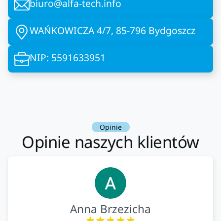
biuro@alfa-tech.info
WAŃKOWICZA 4/7, 85-796 Bydgoszcz
NIP: 5591633951
Opinie
Opinie naszych klientów
Anna Brzezicha