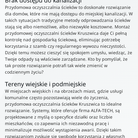
Brak dostępu do kanalizacji
Przydomowa oczyszczalnia ścieków to doskonałe rozwiązanie
dla domów, które nie mają dostępu do miejskiej kanalizacji. W
takich sytuacjach tradycyjne metody odprowadzania ścieków
stają się albo niemożliwe, albo niezwykle kosztowne. Montaż
przydomowej oczyszczalni ścieków Kruszwica daje Ci pełną
kontrolę nad gospodarką ściekową, eliminując potrzebę
korzystania z szamb czy regularnego wywozu nieczystości.
Dzięki temu możesz cieszyć się spokojem umysłu, wiedząc, że
Twoje odpady są właściwie zarządzane. Kto by pomyślał, że
tak proste rozwiązanie potrafi tak wiele zmienić w
codziennym życiu?
Tereny wiejskie i podmiejskie
W miejscach wiejskich i na obrzeżach miast, gdzie usługi
komunalne często pozostawiają wiele do życzenia,
przydomowa oczyszczalnia ścieków Kruszwica to idealne
rozwiązanie. Systemy, które oferuje firma ALFA-TECH, są
projektowane z myślą o specyfice działki oraz liczbie
mieszkańców, co zapewnia ich niezawodną pracę i
minimalizuje możliwość wystąpienia awarii. Dzięki takim
rozwiązaniom zyskuje się swobodę korzystania z własnych