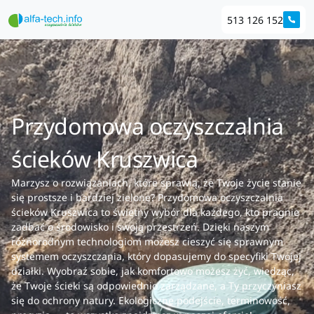
513 126 152
Przydomowa oczyszczalnia
ścieków Kruszwica
Marzysz o rozwiązaniach, które sprawią, że Twoje życie stanie
się prostsze i bardziej zielone? Przydomowa oczyszczalnia
ścieków Kruszwica to świetny wybór dla każdego, kto pragnie
zadbać o środowisko i swoją przestrzeń. Dzięki naszym
różnorodnym technologiom możesz cieszyć się sprawnym
systemem oczyszczania, który dopasujemy do specyfiki Twojej
działki. Wyobraź sobie, jak komfortowo możesz żyć, wiedząc,
że Twoje ścieki są odpowiednio zarządzane, a Ty przyczyniasz
się do ochrony natury. Ekologiczne podejście, terminowość,