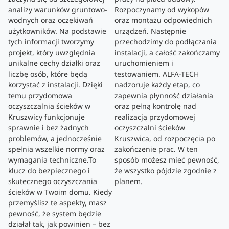
analizy warunków gruntowo-
Rozpoczynamy od wykopów
wodnych oraz oczekiwań
oraz montażu odpowiednich
użytkowników. Na podstawie
urządzeń. Następnie
tych informacji tworzymy
przechodzimy do podłączania
projekt, który uwzględnia
instalacji, a całość zakończamy
unikalne cechy działki oraz
uruchomieniem i
liczbę osób, które będą
testowaniem. ALFA-TECH
korzystać z instalacji. Dzięki
nadzoruje każdy etap, co
temu przydomowa
zapewnia płynność działania
oczyszczalnia ścieków w
oraz pełną kontrolę nad
Kruszwicy funkcjonuje
realizacją przydomowej
sprawnie i bez żadnych
oczyszczalni ścieków
problemów, a jednocześnie
Kruszwica, od rozpoczęcia po
spełnia wszelkie normy oraz
zakończenie prac. W ten
wymagania techniczne.To
sposób możesz mieć pewność,
klucz do bezpiecznego i
że wszystko pójdzie zgodnie z
skutecznego oczyszczania
planem.
ścieków w Twoim domu. Kiedy
przemyślisz te aspekty, masz
pewność, że system będzie
działał tak, jak powinien – bez