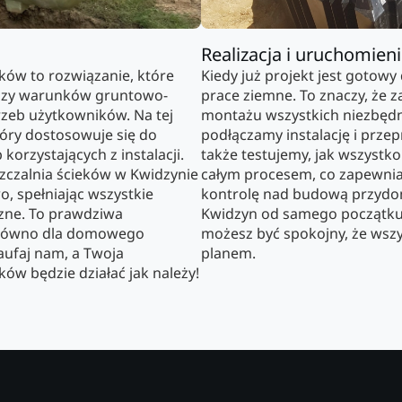
Realizacja i uruchomien
ków to rozwiązanie, które
Kiedy już projekt jest gotowy 
lizy warunków gruntowo-
prace ziemne. To znaczy, że
zeb użytkowników. Na tej
montażu wszystkich niezbędn
óry dostosowuje się do
podłączamy instalację i prz
 korzystających z instalacji.
także testujemy, jak wszystk
czalnia ścieków w Kwidzynie
całym procesem, co zapewni
, spełniając wszystkie
kontrolę nad budową przydo
zne. To prawdziwa
Kwidzyn od samego początku a
arówno dla domowego
możesz być spokojny, że wszy
Zaufaj nam, a Twoja
planem.
ów będzie działać jak należy!