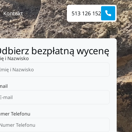
Kontakt
513 126 152
dbierz bezpłatną wycenę
ię i Nazwisko
mail
mer Telefonu