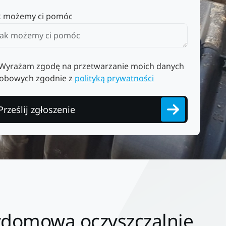
k możemy ci pomóc
Wyrażam zgodę na przetwarzanie moich danych
obowych zgodnie z
polityką prywatności
Prześlij zgłoszenie
ydomową oczyszczalnię