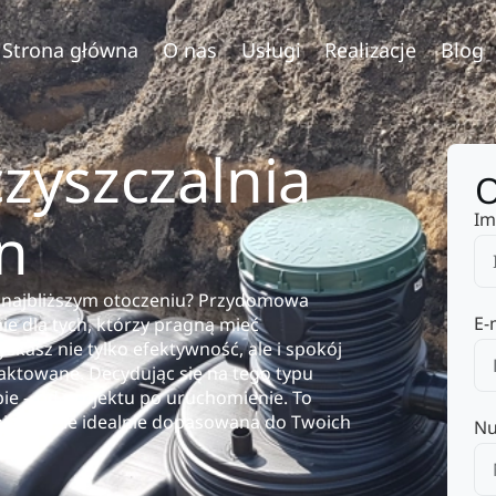
Strona główna
O nas
Usługi
Realizacje
Blog
yszczalnia
O
Im
n
m najbliższym otoczeniu? Przydomowa
E-
ie dla tych, którzy pragną mieć
kasz nie tylko efektywność, ale i spokój
aktowane. Decydując się na tego typu
pie – od projektu po uruchomienie. To
lnia będzie idealnie dopasowana do Twoich
Nu