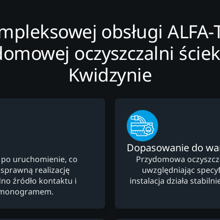
ompleksowej obsługi ALFA-
domowej oczyszczalni ście
Kwidzynie
Dopasowanie do w
 po uruchomienie, co
Przydomowa oczyszczal
 sprawną realizację
uwzględniając specyfi
no źródło kontaktu i
instalacja działa stabi
armonogramem.