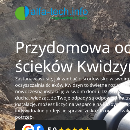
Przydomowa ocz
ścieków Kwidzy
Zastanawiasz się, jak zadbać o środowisko w swoi
oczyszczalnia ścieków Kwidzyn to świetne rozwiązan
nowoczesną instalację w swoim domu. Dzięki nam zys
ducha, wiedząc, że Twoje odpady są odpowiednio tr
instalację, możesz liczyć na wsparcie na każdym eta
indywidualne podejście sprawi, że każda oczyszcza
potrzeb.