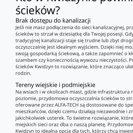
ścieków?
Brak dostępu do kanalizacji
Jeśli nie masz podłączenia do sieci kanalizacyjnej,
ścieków to strzał w dziesiątkę dla Twojej posesji. G
tradycyjnej kanalizacji staje się trudne lub zbyt drog
oczyszczalnię jest idealnym wyjściem. Dzięki niej m
swoją gospodarką ściekową, a także zapomnieć o k
szambem czy koniecznością wywozu nieczystości. 
ścieków Kwidzyn to rozwiązanie, które znacząco uła
rodzin.
Tereny wiejskie i podmiejskie
Na wsiach i w okolicach miast, gdzie infrastruktura
poziomie, przydomowa oczyszczalnia ścieków to strz
oferowane przez ALFA-TECH są dostosowane do specyf
mieszkańców, dzięki czemu działają niezawodnie i z
jakichkolwiek usterek. To świetne rozwiązanie, któ
miejskich sieci oraz dba o naszą planetę. Przydomo
Kwidzyn to idealna opcja dla tych, którzy chcą inwe