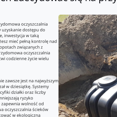
 przydomowa oczyszczalnia
dy uzyskanie dostępu do
ie, inwestycja w taką
ożesz mieć pełną kontrolę nad
łopotach związanych z
Przydomowa oczyszczalnia
twi codzienne życie wielu
 nie zawsze jest na najwyższym
ał w dziesiątkę. Systemy
iki działki oraz liczby
mniejszają ryzyko
re zapewnia wolność od
wa oczyszczalnia ścieków
stować w ekologiczną