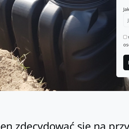
Ja
os
ien zdecydować się na prz