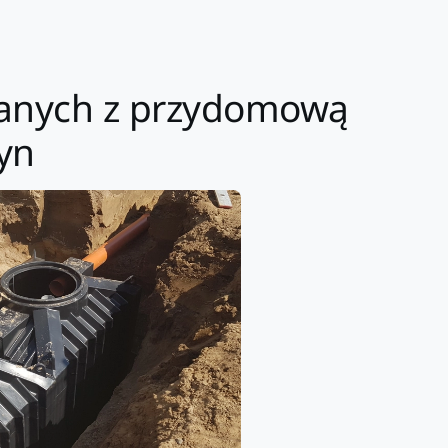
iązanych z przydomową
yn