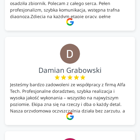
osadziła zbiornik. Polecam z całego serca. Pełen
profesjonalizm, szybka komunikacja, wstępna trafna
diagnoza.Zdjęcia na każdym etapie pracy, pełne
doradztwo.Dobrze wyszkoleni i znający się na rzeczy.
Podsumowując ekipa na wysokim poziomie, rzetelna.
Bardzo dobre wykonanie pracy i zachowanie czystości.
Firma godna polecenia .
Damian Grabowski
Jesteśmy bardzo zadowoleni ze współpracy z firmą Alfa
Tech. Profesjonalne doradztwo, szybka realizacja i
wysoka jakość wykonania – wszystko na najwyższym
poziomie. Ekipa zna się na rzeczy i dba o każdy detal.
Nasza przydomowa oczyszczalnia działa bez zarzutu, a
całość została wykonana zgodnie z terminem i
ustaleniami. Z czystym sumieniem polecamy Alfa Tech
każdemu, kto szuka solidnego partnera w zakresie
ekologicznych rozwiązań!🍀