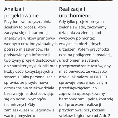
Analiza i
Realizacja i
projektowanie
uruchomienie
Przydomowa oczyszczalnia
Gdy tylko projekt otrzyma
ścieków to proces, który
zielone światło, zaczynamy
zaczyna się od starannej
działania za ziemią – od
analizy warunków gruntowo-
wykopów po montaż
wodnych oraz indywidualnych
wszystkich niezbędnych
potrzeb mieszkańców. Na
urządzeń. Potem przychodzi
podstawie tych informacji
czas na podłączenie instalacji,
tworzymy projekt dostosowany
uruchomienie systemu i
do charakterystyki działki oraz
przeprowadzenie testów, aby
liczby osób korzystających z
mieć pewność, że wszystko
systemu. Taka personalizacja
działa jak należy. ALFA-TECH
sprawia, że przydomowa
sprawuje pieczę nad całym
oczyszczalnia ścieków działa
przedsięwzięciem, co
bezawaryjnie, dostosowując
zapewnia uporządkowany
się do norm i wymogów
harmonogram i pełną kontrolę
technicznych.Gdy
nad procesem realizacji
zamieszkujesz w Legionowie,
przydomowej oczyszczalni
warto pomyśleć o
ścieków Legionowo od A do Z.