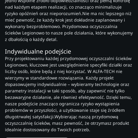
jedno wspólne źródło odpowiedzialności oraz pełną kontrolę
nad każdym etapem realizacji, co znacząco minimalizuje
ryzyko opóźnień oraz nieporozumień.Nie ma nic lepszego niż
mieć pewność, że każdy krok jest dokładnie zaplanowany i
wykonany bezproblemowo. Przydomowa oczyszczalnia
ścieków Legionowo to nasze pole działania, które wykonujemy
z dbałością o każdy detal.
Indywidualne podejście
Przy projektowaniu każdej przydomowej oczyszczalni ścieków
Legionowo, kluczowe jest uwzględnienie specyfiki działki oraz
liczby osób, które będą z niej korzystać. W ALFA-TECH nie
wierzymy w standardowe rozwiązania. Każdy projekt
dopasowujemy indywidualnie – wybieramy technologie oraz
parametry instalacji w taki sposób, aby zapewnić nie tylko
bezawaryjne działanie, ale również efektywność. Dzięki temu,
nasze podejście znacząco ogranicza ryzyko wystąpienia
problemów w przyszłości, a użytkowanie staje się źródłem
długotrwałej satysfakcji.Wybierając naszą przydomową
oczyszczalnię ścieków, masz pewność, że otrzymasz produkt
idealnie dostosowany do Twoich potrzeb.