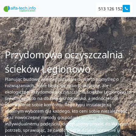
513 126 152
Przydomowa oczyszczalnia
ścieków Legionowo
Planując budowę własnej przestrzeni, warto pomyśleć o
rozwiązaniach, które będą nie tylko praktyczne, ale i
ekologiczne. Przydomowa oczyszczalnia ścieków Legionowo to
świetny sposób na dbanie o środowisko, a jednocześnie
zapewnienie sobie komfortu. Tego typu instalacje są
idealnym wyborem dla każdego, kto ceni sobie niezależność
oraz nowoczesne metody gospodarki wodnej. Dzięki
indywidualnemu podejściu, dostosujemy projekt do Waszych
potrzeb, sprawiając, że całość będzie działać sprawnie i