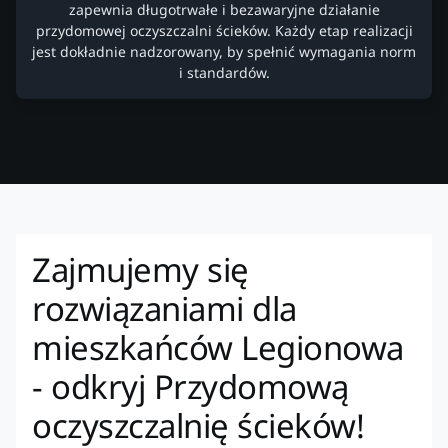
zapewnia długotrwałe i bezawaryjne działanie
przydomowej oczyszczalni ścieków. Każdy etap realizacji
jest dokładnie nadzorowany, by spełnić wymagania norm
i standardów.
Zajmujemy się
rozwiązaniami dla
mieszkańców Legionowa
- odkryj Przydomową
oczyszczalnię ścieków!