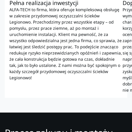
Pełna realizacja inwestycji
Do
ALFA-TECH to firma, która oferuje kompleksową obsługę
Przy
w zakresie przydomowej oczyszczalni ścieków
wyma
Legionowo. Przechodzimy przez wszystkie etapy – od
char
pomysłu, przez prace ziemne, aż po montaż i
korz
uruchomienie instalacji. Klient ma pewność, że za
ocen
wszystko odpowiedzialna jest jedna firma, co sprawia, że
zapr
łatwiej jest śledzić postępy prac. To podejście znacząco
prze
redukuje ryzyko nieprzewidzianych opóźnień i zapewnia,
się 
że cała konstrukcja będzie gotowa na czas, dokładnie
napr
tak, jak to było ustalone. Z nami można być spokojnym o
przy
każdy szczegół przydomowej oczyszczalni ścieków
zysk
Legionowo!
myśl
dobr
nie 