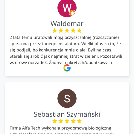
Waldemar
2 lata temu uratowali moją oczyszczalnię (rozsączanie)
spie…oną przez innego instalatora. Wielki plus za to, że
się podjęli, bo konkurencja mnie olała. Byli na czas.
Starali się zrobić jak najmniej strat w zieleni. Pozostawili
wzorowy porządek. Żadnych ukrytych/dodatkowych
kosztów. Zaskoczenie. Kontakt bardzo OK. Obsługa
pomontażowa również OK. A ich środki do oczyszczalni –
MEGA.
Polecam!
Sebastian Szymański
Firma Alfa Tech wykonała przydomową biologiczną