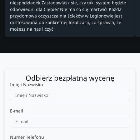
niespodzianek.Zastanawiasz się, czy taki system będzie
odpowiedni dla Ciebie? Nie ma co się martwić! Każda
przydomowa oczyszczalnia ścieków w Legionowie jest
dostosowana do konkretnej lokalizacji, co sprawia, że
możesz na nas liczyć.
Odbierz bezpłatną wycenę
Imię i Nazwisko
E-mail
Numer Telefonu