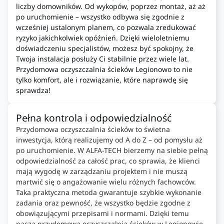
liczby domowników. Od wykopów, poprzez montaż, aż aż
po uruchomienie – wszystko odbywa się zgodnie z
wcześniej ustalonym planem, co pozwala zredukować
ryzyko jakichkolwiek opóźnień. Dzięki wieloletniemu
doświadczeniu specjalistów, możesz być spokojny, że
Twoja instalacja posłuży Ci stabilnie przez wiele lat.
Przydomowa oczyszczalnia ścieków Legionowo to nie
tylko komfort, ale i rozwiązanie, które naprawdę się
sprawdza!
Pełna kontrola i odpowiedzialność
Przydomowa oczyszczalnia ścieków to świetna
inwestycja, którą realizujemy od A do Z – od pomysłu aż
po uruchomienie. W ALFA-TECH bierzemy na siebie pełną
odpowiedzialność za całość prac, co sprawia, że klienci
mają wygodę w zarządzaniu projektem i nie muszą
martwić się o angażowanie wielu różnych fachowców.
Taka praktyczna metoda gwarantuje szybkie wykonanie
zadania oraz pewność, że wszystko będzie zgodne z
obowiązującymi przepisami i normami. Dzięki temu
nasza przydomowa oczyszczalnia ścieków w Legionowie