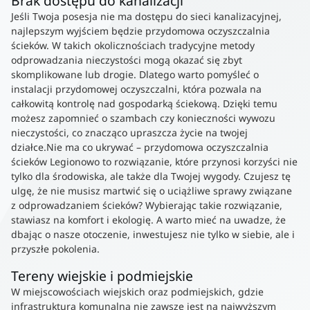
Brak dostępu do kanalizacji
Jeśli Twoja posesja nie ma dostępu do sieci kanalizacyjnej,
najlepszym wyjściem będzie przydomowa oczyszczalnia
ścieków. W takich okolicznościach tradycyjne metody
odprowadzania nieczystości mogą okazać się zbyt
skomplikowane lub drogie. Dlatego warto pomyśleć o
instalacji przydomowej oczyszczalni, która pozwala na
całkowitą kontrolę nad gospodarką ściekową. Dzięki temu
możesz zapomnieć o szambach czy konieczności wywozu
nieczystości, co znacząco upraszcza życie na twojej
działce.Nie ma co ukrywać – przydomowa oczyszczalnia
ścieków Legionowo to rozwiązanie, które przynosi korzyści nie
tylko dla środowiska, ale także dla Twojej wygody. Czujesz tę
ulgę, że nie musisz martwić się o uciążliwe sprawy związane
z odprowadzaniem ścieków? Wybierając takie rozwiązanie,
stawiasz na komfort i ekologię. A warto mieć na uwadze, że
dbając o nasze otoczenie, inwestujesz nie tylko w siebie, ale i
przyszłe pokolenia.
Tereny wiejskie i podmiejskie
W miejscowościach wiejskich oraz podmiejskich, gdzie
infrastruktura komunalna nie zawsze jest na najwyższym