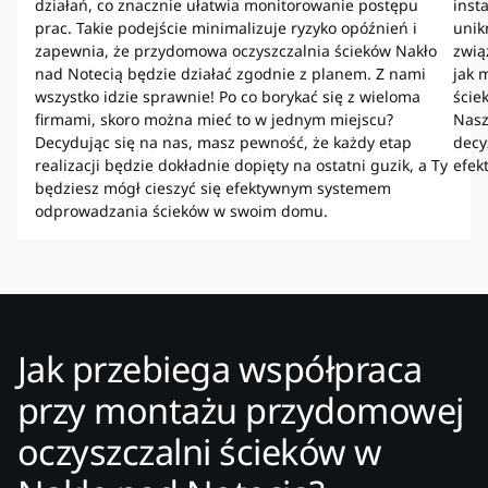
działań, co znacznie ułatwia monitorowanie postępu
inst
prac. Takie podejście minimalizuje ryzyko opóźnień i
unik
zapewnia, że przydomowa oczyszczalnia ścieków Nakło
zwią
nad Notecią będzie działać zgodnie z planem. Z nami
jak 
wszystko idzie sprawnie! Po co borykać się z wieloma
ście
firmami, skoro można mieć to w jednym miejscu?
Nasz
Decydując się na nas, masz pewność, że każdy etap
decy
realizacji będzie dokładnie dopięty na ostatni guzik, a Ty
efek
będziesz mógł cieszyć się efektywnym systemem
odprowadzania ścieków w swoim domu.
Jak przebiega współpraca
przy montażu przydomowej
oczyszczalni ścieków w