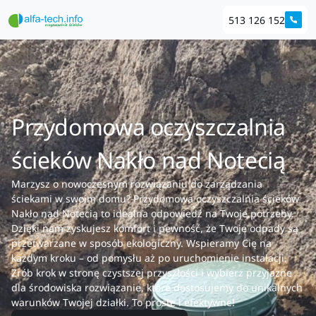
513 126 152
Przydomowa oczyszczalnia
ścieków Nakło nad Notecią
Marzysz o nowoczesnym rozwiązaniu do zarządzania
ściekami w swoim domu? Przydomowa oczyszczalnia ścieków
Nakło nad Notecią to idealna odpowiedź na Twoje potrzeby.
Dzięki nam zyskujesz komfort i pewność, że Twoje odpady są
przetwarzane w sposób ekologiczny. Wspieramy Cię na
każdym kroku – od pomysłu aż po uruchomienie instalacji.
Zrób krok w stronę czystszej przyszłości i wybierz przyjazne
dla środowiska rozwiązanie, które dostosujemy do unikalnych
warunków Twojej działki. To proste i efektywne!