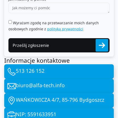
Wyrażam zgodę na przetwarzanie moich danych
osobowych zgodnie z
polityką prywatności
Prześlij zgłoszenie
Informacje kontaktowe
513 126 152
biuro@alfa-tech.info
WAŃKOWICZA 4/7, 85-796 Bydgoszcz
NIP: 5591633951