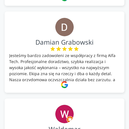
Podsumowując ekipa na wysokim poziomie, rzetelna.
Bardzo dobre wykonanie pracy i zachowanie czystości.
Firma godna polecenia .
Damian Grabowski
Jesteśmy bardzo zadowoleni ze współpracy z firmą Alfa
Tech. Profesjonalne doradztwo, szybka realizacja i
wysoka jakość wykonania – wszystko na najwyższym
poziomie. Ekipa zna się na rzeczy i dba o każdy detal.
Nasza przydomowa oczyszczalnia działa bez zarzutu, a
całość została wykonana zgodnie z terminem i
ustaleniami. Z czystym sumieniem polecamy Alfa Tech
każdemu, kto szuka solidnego partnera w zakresie
ekologicznych rozwiązań!🍀