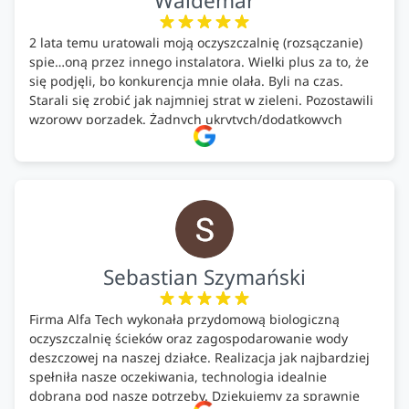
Waldemar
2 lata temu uratowali moją oczyszczalnię (rozsączanie)
spie…oną przez innego instalatora. Wielki plus za to, że
się podjęli, bo konkurencja mnie olała. Byli na czas.
Starali się zrobić jak najmniej strat w zieleni. Pozostawili
wzorowy porządek. Żadnych ukrytych/dodatkowych
kosztów. Zaskoczenie. Kontakt bardzo OK. Obsługa
pomontażowa również OK. A ich środki do oczyszczalni –
MEGA.
Polecam!
Sebastian Szymański
Firma Alfa Tech wykonała przydomową biologiczną
oczyszczalnię ścieków oraz zagospodarowanie wody
deszczowej na naszej działce. Realizacja jak najbardziej
spełniła nasze oczekiwania, technologia idealnie
dobrana pod nasze potrzeby. Dziękujemy za sprawnie