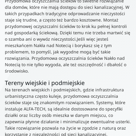
Przydomowa oczyszczalnia ścieków to świetne rozwiązanie
dla domów, które nie mają dostępu do sieci kanalizacyjnej. W
takich przypadkach tradycyjne odprowadzanie nieczystości
staje się trudne, a często też bardzo kosztowne. Montaż
przydomowej oczyszczalni ścieków to krok ku pełnej kontroli
nad gospodarką ściekową. Dzięki temu nie trzeba martwić się
o szamba ani o wywóz nieczystości.Jeśli więc jesteś
mieszkańcem Nakła nad Notecią i borykasz się z tym
problemem, to pomyśl, jak wygodne mogą być takie
rozwiązania. Przydomowa oczyszczalnia ścieków Nakło nad
Notecią to nie tylko wygoda, ale też oszczędność i dbałość o
środowisko.
Tereny wiejskie i podmiejskie
Na terenach wiejskich i podmiejskich, gdzie infrastruktura
urbanistyczna często kuleje, przydomowa oczyszczalnia
ścieków staje się znakomitym rozwiązaniem. Systemy, które
instaluje ALFA-TECH, są idealnie dostosowane do specyfiki
działki oraz liczby osób mieszka w danym miejscu, co
zapewnia płynne działanie i minimalizuje ewentualne usterki.
Takie rozwiązanie pozwala na życie w zgodzie z naturą oraz
korzystanie z niezależności od sieci kanalizacyjnej.