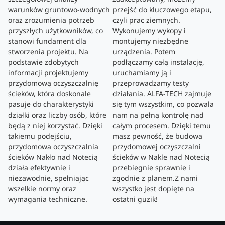
warunków gruntowo-wodnych
przejść do kluczowego etapu,
oraz zrozumienia potrzeb
czyli prac ziemnych.
przyszłych użytkowników, co
Wykonujemy wykopy i
stanowi fundament dla
montujemy niezbędne
stworzenia projektu. Na
urządzenia. Potem
podstawie zdobytych
podłączamy całą instalację,
informacji projektujemy
uruchamiamy ją i
przydomową oczyszczalnię
przeprowadzamy testy
ścieków, która doskonale
działania. ALFA-TECH zajmuje
pasuje do charakterystyki
się tym wszystkim, co pozwala
działki oraz liczby osób, które
nam na pełną kontrolę nad
będą z niej korzystać. Dzięki
całym procesem. Dzięki temu
takiemu podejściu,
masz pewność, że budowa
przydomowa oczyszczalnia
przydomowej oczyszczalni
ścieków Nakło nad Notecią
ścieków w Nakle nad Notecią
działa efektywnie i
przebiegnie sprawnie i
niezawodnie, spełniając
zgodnie z planem.Z nami
wszelkie normy oraz
wszystko jest dopięte na
wymagania techniczne.
ostatni guzik!