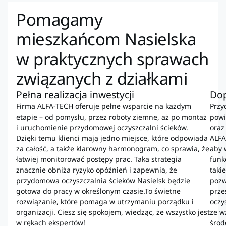
Pomagamy
mieszkańcom Nasielska
w praktycznych sprawach
związanych z działkami
Pełna realizacja inwestycji
Do
Firma ALFA-TECH oferuje pełne wsparcie na każdym
Przy
etapie – od pomysłu, przez roboty ziemne, aż po montaż
powi
i uruchomienie przydomowej oczyszczalni ścieków.
oraz
Dzięki temu klienci mają jedno miejsce, które odpowiada
ALFA
za całość, a także klarowny harmonogram, co sprawia, że
aby 
łatwiej monitorować postępy prac. Taka strategia
funk
znacznie obniża ryzyko opóźnień i zapewnia, że
taki
przydomowa oczyszczalnia ścieków Nasielsk będzie
pozw
gotowa do pracy w określonym czasie.To świetne
prze
rozwiązanie, które pomaga w utrzymaniu porządku i
oczy
organizacji. Ciesz się spokojem, wiedząc, że wszystko jest
ze w
w rękach ekspertów!
środ