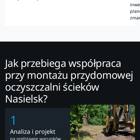
inwe
plan
zmar
Jak przebiega współpraca
przy montażu przydomowej
oczyszczalni ścieków
Nasielsk?
1
Analiza i projekt
na podstawie warunków