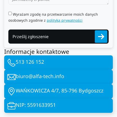
Wyrażam zgodę na przetwarzanie moich danych
osobowych zgodnie z
polityką prywatności
Prześlij zgłoszenie
Informacje kontaktowe
513 126 152
biuro@alfa-tech.info
WAŃKOWICZA 4/7, 85-796 Bydgoszcz
NIP: 5591633951