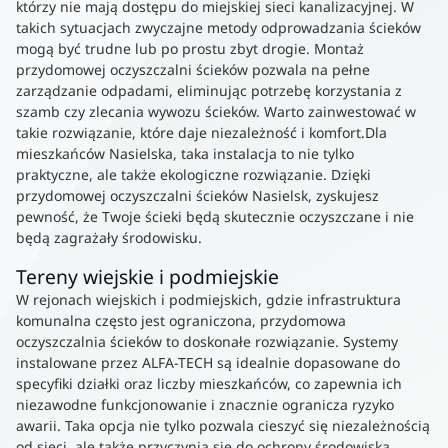
którzy nie mają dostępu do miejskiej sieci kanalizacyjnej. W
takich sytuacjach zwyczajne metody odprowadzania ścieków
mogą być trudne lub po prostu zbyt drogie. Montaż
przydomowej oczyszczalni ścieków pozwala na pełne
zarządzanie odpadami, eliminując potrzebę korzystania z
szamb czy zlecania wywozu ścieków. Warto zainwestować w
takie rozwiązanie, które daje niezależność i komfort.Dla
mieszkańców Nasielska, taka instalacja to nie tylko
praktyczne, ale także ekologiczne rozwiązanie. Dzięki
przydomowej oczyszczalni ścieków Nasielsk, zyskujesz
pewność, że Twoje ścieki będą skutecznie oczyszczane i nie
będą zagrażały środowisku.
Tereny wiejskie i podmiejskie
W rejonach wiejskich i podmiejskich, gdzie infrastruktura
komunalna często jest ograniczona, przydomowa
oczyszczalnia ścieków to doskonałe rozwiązanie. Systemy
instalowane przez ALFA-TECH są idealnie dopasowane do
specyfiki działki oraz liczby mieszkańców, co zapewnia ich
niezawodne funkcjonowanie i znacznie ogranicza ryzyko
awarii. Taka opcja nie tylko pozwala cieszyć się niezależnością
od sieci, ale także przyczynia się do ochrony środowiska.