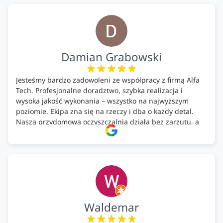
Bardzo dobre wykonanie pracy i zachowanie czystości.
Firma godna polecenia .
Damian Grabowski
Jesteśmy bardzo zadowoleni ze współpracy z firmą Alfa
Tech. Profesjonalne doradztwo, szybka realizacja i
wysoka jakość wykonania – wszystko na najwyższym
poziomie. Ekipa zna się na rzeczy i dba o każdy detal.
Nasza przydomowa oczyszczalnia działa bez zarzutu, a
całość została wykonana zgodnie z terminem i
ustaleniami. Z czystym sumieniem polecamy Alfa Tech
każdemu, kto szuka solidnego partnera w zakresie
ekologicznych rozwiązań!🍀
Waldemar