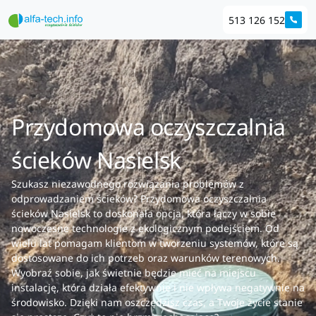
513 126 152
Przydomowa oczyszczalnia
ścieków Nasielsk
Szukasz niezawodnego rozwiązania problemów z
odprowadzaniem ścieków? Przydomowa oczyszczalnia
ścieków Nasielsk to doskonała opcja, która łączy w sobie
nowoczesne technologie z ekologicznym podejściem. Od
wielu lat pomagam klientom w tworzeniu systemów, które są
dostosowane do ich potrzeb oraz warunków terenowych.
Wyobraź sobie, jak świetnie będzie mieć na miejscu
instalację, która działa efektywnie i nie wpływa negatywnie na
środowisko. Dzięki nam oszczędzisz czas, a Twoje życie stanie