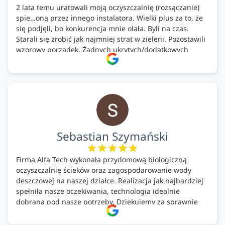
2 lata temu uratowali moją oczyszczalnię (rozsączanie)
spie…oną przez innego instalatora. Wielki plus za to, że
się podjęli, bo konkurencja mnie olała. Byli na czas.
Starali się zrobić jak najmniej strat w zieleni. Pozostawili
wzorowy porządek. Żadnych ukrytych/dodatkowych
kosztów. Zaskoczenie. Kontakt bardzo OK. Obsługa
pomontażowa również OK. A ich środki do oczyszczalni –
MEGA.
Polecam!
Sebastian Szymański
Firma Alfa Tech wykonała przydomową biologiczną
oczyszczalnię ścieków oraz zagospodarowanie wody
deszczowej na naszej działce. Realizacja jak najbardziej
spełniła nasze oczekiwania, technologia idealnie
dobrana pod nasze potrzeby. Dziękujemy za sprawnie
wykonany montaż w świetnej atmosferze! Polecam!