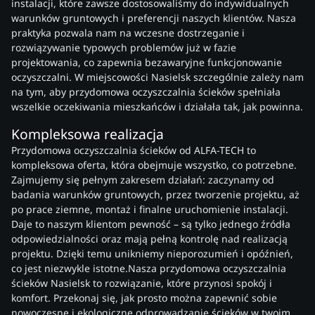
instalacji, które zawsze dostosowaliśmy do indywidualnych
warunków gruntowych i preferencji naszych klientów. Nasza
praktyka pozwala nam na wczesne dostrzeganie i
rozwiązywanie typowych problemów już w fazie
projektowania, co zapewnia bezawaryjne funkcjonowanie
oczyszczalni. W miejscowości Nasielsk szczególnie zależy nam
na tym, aby przydomowa oczyszczalnia ścieków spełniała
wszelkie oczekiwania mieszkańców i działała tak, jak powinna.
Kompleksowa realizacja
Przydomowa oczyszczalnia ścieków od ALFA-TECH to
kompleksowa oferta, która obejmuje wszystko, co potrzebne.
Zajmujemy się pełnym zakresem działań: zaczynamy od
badania warunków gruntowych, przez tworzenie projektu, aż
po prace ziemne, montaż i finalne uruchomienie instalacji.
Daje to naszym klientom pewność – są tylko jednego źródła
odpowiedzialności oraz mają pełną kontrolę nad realizacją
projektu. Dzięki temu unikniemy nieporozumień i opóźnień,
co jest niezwykle istotne.Nasza przydomowa oczyszczalnia
ścieków Nasielsk to rozwiązanie, które przynosi spokój i
komfort. Przekonaj się, jak prosto można zapewnić sobie
nowoczesne i ekologiczne odprowadzanie ścieków w twoim