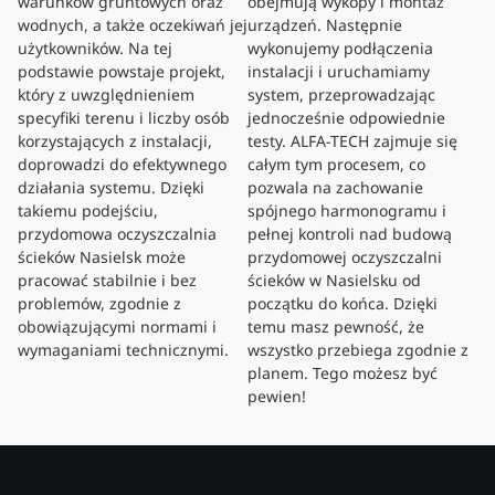
warunków gruntowych oraz
obejmują wykopy i montaż
wodnych, a także oczekiwań jej
urządzeń. Następnie
użytkowników. Na tej
wykonujemy podłączenia
podstawie powstaje projekt,
instalacji i uruchamiamy
który z uwzględnieniem
system, przeprowadzając
specyfiki terenu i liczby osób
jednocześnie odpowiednie
korzystających z instalacji,
testy. ALFA-TECH zajmuje się
doprowadzi do efektywnego
całym tym procesem, co
działania systemu. Dzięki
pozwala na zachowanie
takiemu podejściu,
spójnego harmonogramu i
przydomowa oczyszczalnia
pełnej kontroli nad budową
ścieków Nasielsk może
przydomowej oczyszczalni
pracować stabilnie i bez
ścieków w Nasielsku od
problemów, zgodnie z
początku do końca. Dzięki
obowiązującymi normami i
temu masz pewność, że
wymaganiami technicznymi.
wszystko przebiega zgodnie z
planem. Tego możesz być
pewien!