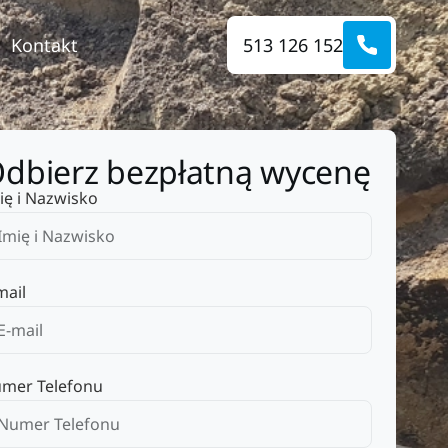
Kontakt
513 126 152
dbierz bezpłatną wycenę
ię i Nazwisko
mail
mer Telefonu