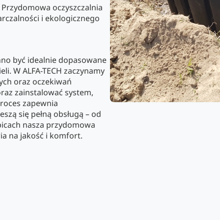
e. Przydomowa oczyszczalnia
rczalności i ekologicznego
nno być idealnie dopasowane
cieli. W ALFA-TECH zaczynamy
ych oraz oczekiwań
oraz zainstalować system,
proces zapewnia
ieszą się pełną obsługą – od
ębicach nasza przydomowa
ia na jakość i komfort.