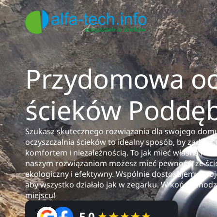
Przydomowa ocz
ścieków Poddęb
Szukasz skutecznego rozwiązania dla swojego do
oczyszczalnia ścieków to idealny sposób, by zadbać 
komfortem i niezależnością. To jak mieć własną mini-
naszym rozwiązaniom możesz mieć pewność, że ści
ekologiczny i efektywny. Wspólnie dostosujemy proje
aby wszystko działało jak w zegarku. W końcu chodzi
miejscu!