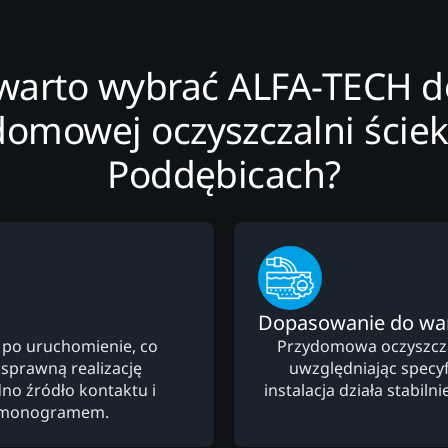
warto wybrać ALFA-TECH do 
domowej oczyszczalni ście
Poddębicach?
Dopasowanie do w
 po uruchomienie, co
Przydomowa oczyszczal
 sprawną realizację
uwzględniając specyfi
no źródło kontaktu i
instalacja działa stabi
armonogramem.