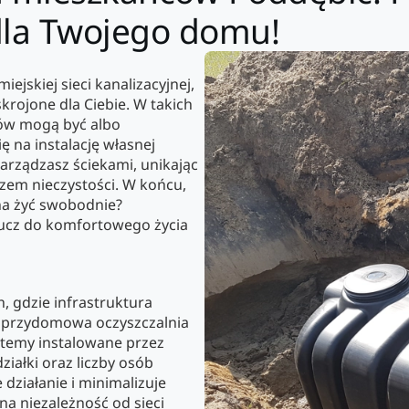
 dla Twojego domu!
iejskiej sieci kanalizacyjnej,
rojone dla Ciebie. W takich
ów mogą być albo
ę na instalację własnej
zarządzasz ściekami, unikając
em nieczystości. W końcu,
na żyć swobodnie?
ucz do komfortowego życia
, gdzie infrastruktura
, przydomowa oczyszczalnia
stemy instalowane przez
iałki oraz liczby osób
działanie i minimalizuje
 na niezależność od sieci