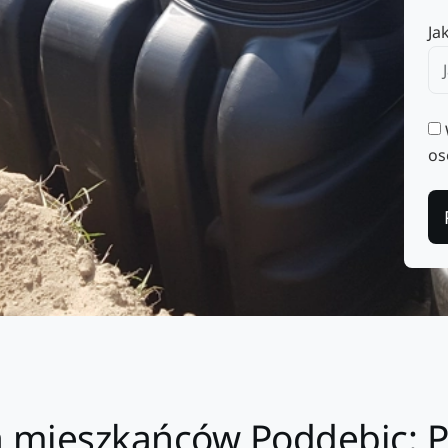
Ja
os
la mieszkańców Poddębic: