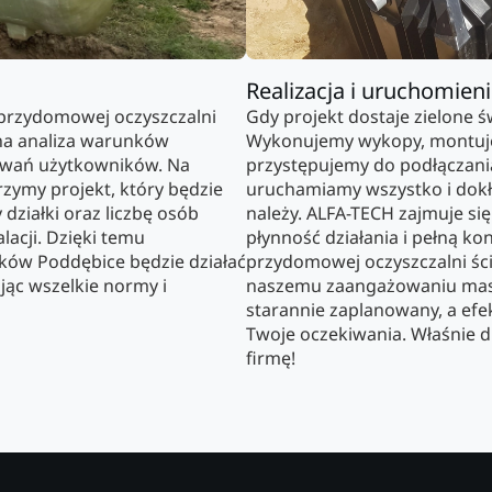
Realizacja i uruchomien
przydomowej oczyszczalni
Gdy projekt dostaje zielone ś
dna analiza warunków
Wykonujemy wykopy, montuje
iwań użytkowników. Na
przystępujemy do podłączania
rzymy projekt, który będzie
uruchamiamy wszystko i dokła
działki oraz liczbę osób
należy. ALFA-TECH zajmuje si
lacji. Dzięki temu
płynność działania i pełną kon
ków Poddębice będzie działać
przydomowej oczyszczalni śc
ając wszelkie normy i
naszemu zaangażowaniu masz
starannie zaplanowany, a efe
Twoje oczekiwania. Właśnie d
firmę!