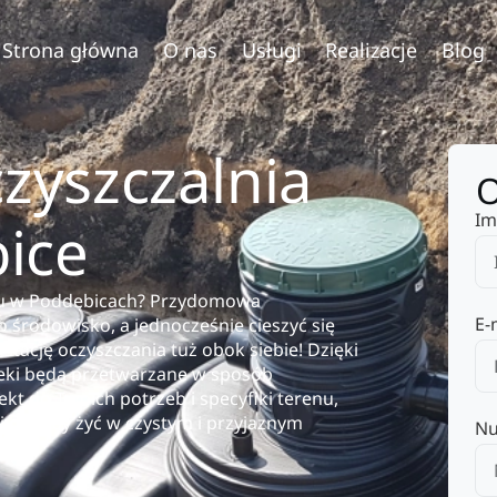
Strona główna
O nas
Usługi
Realizacje
Blog
yszczalnia
O
Im
ice
mu w Poddębicach? Przydomowa
E-
o środowisko, a jednocześnie cieszyć się
stację oczyszczania tuż obok siebie! Dzięki
eki będą przetwarzane w sposób
kt do Twoich potrzeb i specyfiki terenu,
 o to, by żyć w czystym i przyjaznym
Nu