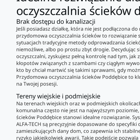
oczyszczalnia ścieków
Brak dostępu do kanalizacji
Jeśli posiadasz działkę, która nie jest podłączona do m
przydomowa oczyszczalnia ścieków to rozwiązanie sk
sytuacjach tradycyjne metody odprowadzania ściek
niemożliwe, albo po prostu zbyt drogie. Decydując si
oczyszczalni, zyskujesz pełną kontrolę nad tym, jak 
kłopotów związanych z szambami czy ciągłym wywoz
kto by chciał martwić się takimi sprawami, gdy moż
Przydomowa oczyszczalnia ścieków Poddębice to kl
na Twojej posesji.
Tereny wiejskie i podmiejskie
Na terenach wiejskich oraz w podmiejskich okolicach
komunalna często nie jest na najwyższym poziomie
ścieków Poddębice stanowi idealne rozwiązanie. Sy
ALFA-TECH są precyzyjnie dopasowane do specyfiki dz
zamieszkujących dany dom, co zapewnia ich stabilne 
ryzyko jakiejkolwiek awarii. Takie podejście pozwala