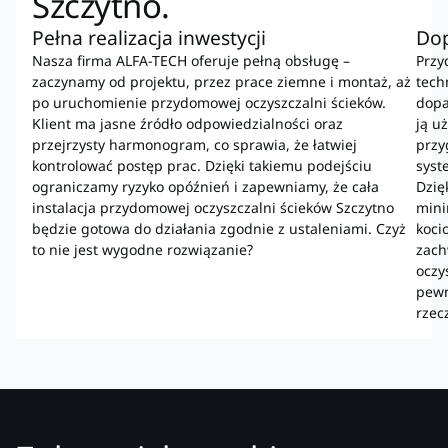
Szczytno.
Pełna realizacja inwestycji
Do
Nasza firma ALFA-TECH oferuje pełną obsługę –
Przy
zaczynamy od projektu, przez prace ziemne i montaż, aż
tech
po uruchomienie przydomowej oczyszczalni ścieków.
dopa
Klient ma jasne źródło odpowiedzialności oraz
ją u
przejrzysty harmonogram, co sprawia, że łatwiej
przy
kontrolować postęp prac. Dzięki takiemu podejściu
syst
ograniczamy ryzyko opóźnień i zapewniamy, że cała
Dzię
instalacja przydomowej oczyszczalni ścieków Szczytno
mini
będzie gotowa do działania zgodnie z ustaleniami. Czyż
koci
to nie jest wygodne rozwiązanie?
zach
oczy
pewn
rzec