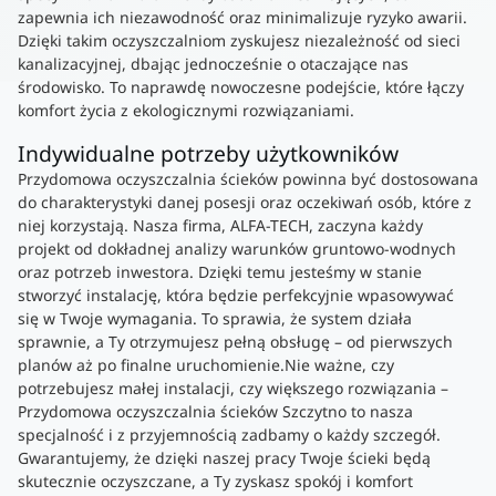
zapewnia ich niezawodność oraz minimalizuje ryzyko awarii.
Dzięki takim oczyszczalniom zyskujesz niezależność od sieci
kanalizacyjnej, dbając jednocześnie o otaczające nas
środowisko. To naprawdę nowoczesne podejście, które łączy
komfort życia z ekologicznymi rozwiązaniami.
Indywidualne potrzeby użytkowników
Przydomowa oczyszczalnia ścieków powinna być dostosowana
do charakterystyki danej posesji oraz oczekiwań osób, które z
niej korzystają. Nasza firma, ALFA-TECH, zaczyna każdy
projekt od dokładnej analizy warunków gruntowo-wodnych
oraz potrzeb inwestora. Dzięki temu jesteśmy w stanie
stworzyć instalację, która będzie perfekcyjnie wpasowywać
się w Twoje wymagania. To sprawia, że system działa
sprawnie, a Ty otrzymujesz pełną obsługę – od pierwszych
planów aż po finalne uruchomienie.Nie ważne, czy
potrzebujesz małej instalacji, czy większego rozwiązania –
Przydomowa oczyszczalnia ścieków Szczytno to nasza
specjalność i z przyjemnością zadbamy o każdy szczegół.
Gwarantujemy, że dzięki naszej pracy Twoje ścieki będą
skutecznie oczyszczane, a Ty zyskasz spokój i komfort