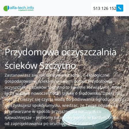
513 126 152
Przydomowa oczyszczalnia
ścieków Szczytno
Zastanawiasz się, jak efektywnie zadbać o ekologiczne
gospodarowanie ściekami w swoim domu? Przydomowa
oczyszczalnia ścieków Szczytno to świetne rozwiązanie, które
łączy w sobie nowoczesność i troskę o środowisko. Dzięki niej
możesz cieszyć się czystą wodą do podlewania ogrodu, a przy
tym zyskujesz spokój umysłu, wiedząc, że Twoje odpady są
przetwarzane w sposób przyjazny dla natury. A co
najważniejsze – jesteśmy tutaj, aby pomóc w każdym kroku,
od zaprojektowania po uruchomienie instalacji.