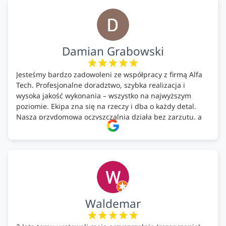
Firma godna polecenia .
Damian Grabowski
Jesteśmy bardzo zadowoleni ze współpracy z firmą Alfa
Tech. Profesjonalne doradztwo, szybka realizacja i
wysoka jakość wykonania – wszystko na najwyższym
poziomie. Ekipa zna się na rzeczy i dba o każdy detal.
Nasza przydomowa oczyszczalnia działa bez zarzutu, a
całość została wykonana zgodnie z terminem i
ustaleniami. Z czystym sumieniem polecamy Alfa Tech
każdemu, kto szuka solidnego partnera w zakresie
ekologicznych rozwiązań!🍀
Waldemar