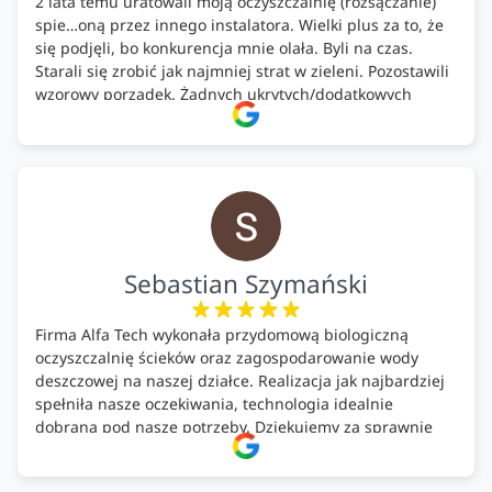
2 lata temu uratowali moją oczyszczalnię (rozsączanie)
spie…oną przez innego instalatora. Wielki plus za to, że
się podjęli, bo konkurencja mnie olała. Byli na czas.
Starali się zrobić jak najmniej strat w zieleni. Pozostawili
wzorowy porządek. Żadnych ukrytych/dodatkowych
kosztów. Zaskoczenie. Kontakt bardzo OK. Obsługa
pomontażowa również OK. A ich środki do oczyszczalni –
MEGA.
Polecam!
Sebastian Szymański
Firma Alfa Tech wykonała przydomową biologiczną
oczyszczalnię ścieków oraz zagospodarowanie wody
deszczowej na naszej działce. Realizacja jak najbardziej
spełniła nasze oczekiwania, technologia idealnie
dobrana pod nasze potrzeby. Dziękujemy za sprawnie
wykonany montaż w świetnej atmosferze! Polecam!