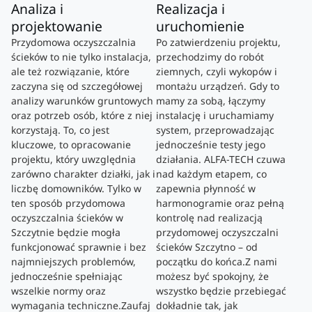
Analiza i
Realizacja i
projektowanie
uruchomienie
Przydomowa oczyszczalnia
Po zatwierdzeniu projektu,
ścieków to nie tylko instalacja,
przechodzimy do robót
ale też rozwiązanie, które
ziemnych, czyli wykopów i
zaczyna się od szczegółowej
montażu urządzeń. Gdy to
analizy warunków gruntowych
mamy za sobą, łączymy
oraz potrzeb osób, które z niej
instalację i uruchamiamy
korzystają. To, co jest
system, przeprowadzając
kluczowe, to opracowanie
jednocześnie testy jego
projektu, który uwzględnia
działania. ALFA-TECH czuwa
zarówno charakter działki, jak i
nad każdym etapem, co
liczbę domowników. Tylko w
zapewnia płynność w
ten sposób przydomowa
harmonogramie oraz pełną
oczyszczalnia ścieków w
kontrolę nad realizacją
Szczytnie będzie mogła
przydomowej oczyszczalni
funkcjonować sprawnie i bez
ścieków Szczytno – od
najmniejszych problemów,
początku do końca.Z nami
jednocześnie spełniając
możesz być spokojny, że
wszelkie normy oraz
wszystko będzie przebiegać
wymagania techniczne.Zaufaj
dokładnie tak, jak