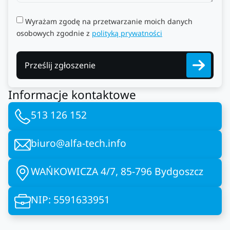
Wyrażam zgodę na przetwarzanie moich danych
osobowych zgodnie z
polityką prywatności
Prześlij zgłoszenie
Informacje kontaktowe
513 126 152
biuro@alfa-tech.info
WAŃKOWICZA 4/7, 85-796 Bydgoszcz
NIP: 5591633951