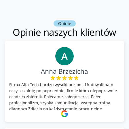
Opinie
Opinie naszych klientów
Anna Brzezicha
Firma Alfa-Tech bardzo wysoki poziom. Uratowali nam
oczyszczalnię po poprzedniej firmie która niepoprawnie
osadziła zbiornik. Polecam z całego serca. Pełen
profesjonalizm, szybka komunikacja, wstępna trafna
diagnoza.Zdjęcia na każdym etapie pracy, pełne
doradztwo.Dobrze wyszkoleni i znający się na rzeczy.
Podsumowując ekipa na wysokim poziomie, rzetelna.
Bardzo dobre wykonanie pracy i zachowanie czystości.