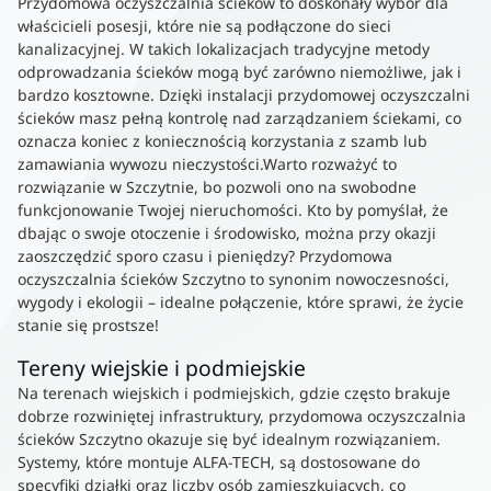
Przydomowa oczyszczalnia ścieków to doskonały wybór dla
właścicieli posesji, które nie są podłączone do sieci
kanalizacyjnej. W takich lokalizacjach tradycyjne metody
odprowadzania ścieków mogą być zarówno niemożliwe, jak i
bardzo kosztowne. Dzięki instalacji przydomowej oczyszczalni
ścieków masz pełną kontrolę nad zarządzaniem ściekami, co
oznacza koniec z koniecznością korzystania z szamb lub
zamawiania wywozu nieczystości.Warto rozważyć to
rozwiązanie w Szczytnie, bo pozwoli ono na swobodne
funkcjonowanie Twojej nieruchomości. Kto by pomyślał, że
dbając o swoje otoczenie i środowisko, można przy okazji
zaoszczędzić sporo czasu i pieniędzy? Przydomowa
oczyszczalnia ścieków Szczytno to synonim nowoczesności,
wygody i ekologii – idealne połączenie, które sprawi, że życie
stanie się prostsze!
Tereny wiejskie i podmiejskie
Na terenach wiejskich i podmiejskich, gdzie często brakuje
dobrze rozwiniętej infrastruktury, przydomowa oczyszczalnia
ścieków Szczytno okazuje się być idealnym rozwiązaniem.
Systemy, które montuje ALFA-TECH, są dostosowane do
specyfiki działki oraz liczby osób zamieszkujących, co