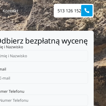
Kontakt
513 126 152
dbierz bezpłatną wycenę
ię i Nazwisko
mail
mer Telefonu