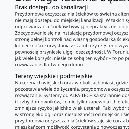
Brak dostępu do kanalizacji
Przydomowa oczyszczalnia ścieków to świetna altern
nie mają dostępu do miejskiej kanalizacji. W takich 
odprowadzania ścieków bywają niepraktyczne lub po
Zdecydowanie się na instalację przydomowej oczyszc
stronę pełnej kontroli nad własną gospodarką ściek
konieczności korzystania z szamb czy częstego wywo
pewnością przyniesie ulgę i oszczędności. W Toruni
jak wiele korzyści niesie ze sobą ten wybór – to po
rozwiązanie dla Twojego domu.
Tereny wiejskie i podmiejskie
Na terenach wiejskich oraz w okolicach miast, gdzie 
pozostawia wiele do życzenia, przydomowa oczyszcz
rozwiązanie. Systemy od ALFA-TECH są starannie dos
i liczby domowników, co nie tylko zapewnia ich efek
zmniejsza ryzyko jakichkolwiek usterek. Taki wybór to
w stronę ekologii oraz niezależności od miejskich s
przydomowa oczyszczalnia ścieków staje się coraz b
mieszkańcom możliwość korzystania z nowoczesnych