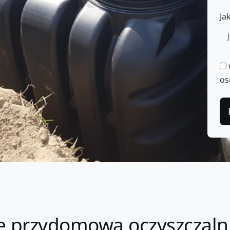
Ja
os
ie przydomowa oczyszczaln