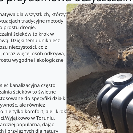
atywa dla wszystkich, którzy
sytuacjach tradycyjne metody
 prostu drogie.
zalni ścieków to krok w
ową. Dzięki temu unikniesz
zu nieczystości, co z
u, coraz więcej osób odkrywa,
 prostu wygodne i ekologiczne
sieć kanalizacyjna często
alnia ścieków to świetne
tosowane do specyfiki działki
tywność, ale również
 nie tylko komfort, ale i krok
ieci.Wyjątkowo w Toruniu,
ardziej popularna, dając
 i przyjaznych dla natury