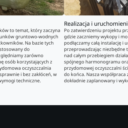
Realizacja i uruchomien
ków to temat, który zaczyna
Po zatwierdzeniu projektu p
warunków gruntowo-wodnych
gdzie zaczniemy wykopy i mo
tkowników. Na bazie tych
podłączamy całą instalację i 
ostosowany do
przeprowadzając niezbędne t
zględniamy zarówno
nad całym przebiegiem dział
czbę osób korzystających z
spójnego harmonogramu oraz 
zydomowa oczyszczalnia
przydomowej oczyszczalni śc
sprawnie i bez zakłóceń, w
do końca. Nasza współpraca z
wymogi techniczne.
dokładnie zaplanowany i wyko