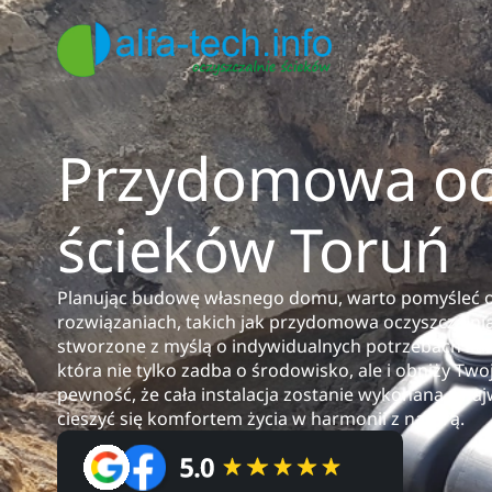
Przydomowa ocz
ścieków Toruń
Planując budowę własnego domu, warto pomyśleć o
rozwiązaniach, takich jak przydomowa oczyszczalni
stworzone z myślą o indywidualnych potrzebach każd
która nie tylko zadba o środowisko, ale i obniży Two
pewność, że cała instalacja zostanie wykonana z naj
cieszyć się komfortem życia w harmonii z naturą.