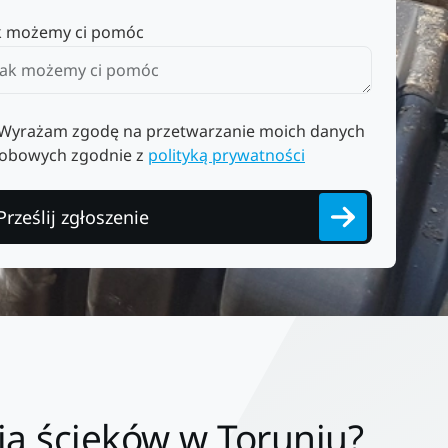
k możemy ci pomóc
Wyrażam zgodę na przetwarzanie moich danych
obowych zgodnie z
polityką prywatności
Prześlij zgłoszenie
ia ścieków w Toruniu?