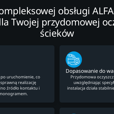
kompleksowej obsługi ALF
dla Twojej przydomowej ocz
ścieków
Dopasowanie do w
 po uruchomienie, co
Przydomowa oczyszczal
 sprawną realizację
uwzględniając specyfi
no źródło kontaktu i
instalacja działa stabi
armonogramem.