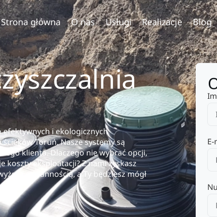
Strona główna
O nas
Usługi
Realizacje
Blog
yszczalnia
O
Im
 efektywnych i ekologicznych
E-
a ścieków Toruń. Nasze systemy są
ego klienta. Dlaczego nie wybrać opcji,
je koszty eksploatacji? Z nami zyskasz
wyższą starannością, a Ty będziesz mógł
Nu