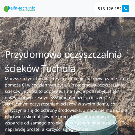
513 126 152
Przydomowa oczyszczalnia
ścieków Tuchola
Marzysz o tym, by mieć czyste, ekologiczne rozwiązanie, które
pomoże Ci w codziennym życiu? Przydomowa oczyszczalnia
ścieków Tuchola to odpowiedź na Twoje potrzeby! Dzięki
naszym nowoczesnym systemom możesz cieszyć się
skutecznym oczyszczaniem ścieków w swoim domu, co
przyczynia się do ochrony środowiska. Z nami nie musisz się
martwić o skomplikowane procedury – oferujemy pełne
wsparcie od samego projektu po uruchomienie instalacji. To
naprawdę proste, a korzyści są ogromne!