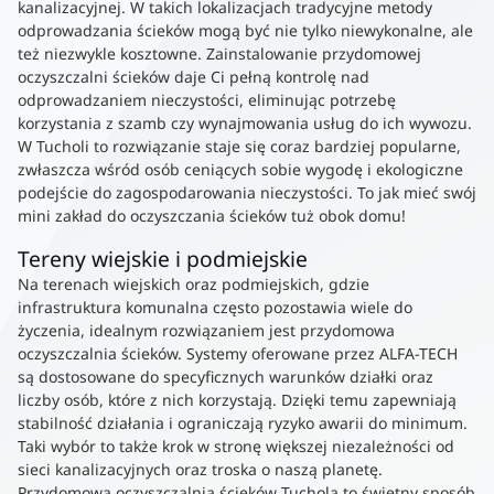
kanalizacyjnej. W takich lokalizacjach tradycyjne metody
odprowadzania ścieków mogą być nie tylko niewykonalne, ale
też niezwykle kosztowne. Zainstalowanie przydomowej
oczyszczalni ścieków daje Ci pełną kontrolę nad
odprowadzaniem nieczystości, eliminując potrzebę
korzystania z szamb czy wynajmowania usług do ich wywozu.
W Tucholi to rozwiązanie staje się coraz bardziej popularne,
zwłaszcza wśród osób ceniących sobie wygodę i ekologiczne
podejście do zagospodarowania nieczystości. To jak mieć swój
mini zakład do oczyszczania ścieków tuż obok domu!
Tereny wiejskie i podmiejskie
Na terenach wiejskich oraz podmiejskich, gdzie
infrastruktura komunalna często pozostawia wiele do
życzenia, idealnym rozwiązaniem jest przydomowa
oczyszczalnia ścieków. Systemy oferowane przez ALFA-TECH
są dostosowane do specyficznych warunków działki oraz
liczby osób, które z nich korzystają. Dzięki temu zapewniają
stabilność działania i ograniczają ryzyko awarii do minimum.
Taki wybór to także krok w stronę większej niezależności od
sieci kanalizacyjnych oraz troska o naszą planetę.
Przydomowa oczyszczalnia ścieków Tuchola to świetny sposób