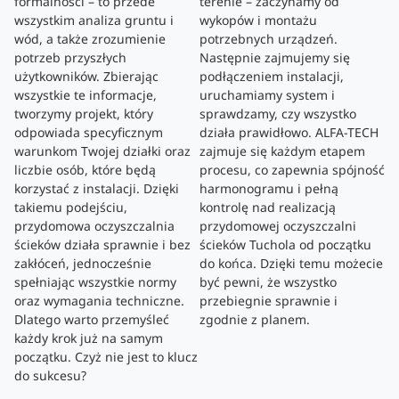
formalności – to przede
terenie – zaczynamy od
wszystkim analiza gruntu i
wykopów i montażu
wód, a także zrozumienie
potrzebnych urządzeń.
potrzeb przyszłych
Następnie zajmujemy się
użytkowników. Zbierając
podłączeniem instalacji,
wszystkie te informacje,
uruchamiamy system i
tworzymy projekt, który
sprawdzamy, czy wszystko
odpowiada specyficznym
działa prawidłowo. ALFA-TECH
warunkom Twojej działki oraz
zajmuje się każdym etapem
liczbie osób, które będą
procesu, co zapewnia spójność
korzystać z instalacji. Dzięki
harmonogramu i pełną
takiemu podejściu,
kontrolę nad realizacją
przydomowa oczyszczalnia
przydomowej oczyszczalni
ścieków działa sprawnie i bez
ścieków Tuchola od początku
zakłóceń, jednocześnie
do końca. Dzięki temu możecie
spełniając wszystkie normy
być pewni, że wszystko
oraz wymagania techniczne.
przebiegnie sprawnie i
Dlatego warto przemyśleć
zgodnie z planem.
każdy krok już na samym
początku. Czyż nie jest to klucz
do sukcesu?