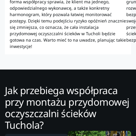
forma współpracy sprawia, że klient ma jednego,
grun
odpowiedzialnego wykonawcę, a także konkretny
rozw
harmonogram, który pozwala łatwiej monitorować
bezp
postępy. Dzięki temu podejściu ryzyko opóźnień znacznie
swoj
się zmniejsza, co oznacza, że cała instalacja
prze
przydomowej oczyszczalni ścieków w Tucholi będzie
ście
gotowa na czas. Warto mieć to na uwadze, planując takie
bezp
inwestycje!
Jak przebiega współpraca
przy montażu przydomowej
oczyszczalni ścieków
Tuchola?