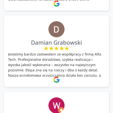
doradztwo.Dobrze wyszkoleni i znający się na rzeczy.
Podsumowując ekipa na wysokim poziomie, rzetelna.
Bardzo dobre wykonanie pracy i zachowanie czystości.
Firma godna polecenia .
Damian Grabowski
Jesteśmy bardzo zadowoleni ze współpracy z firmą Alfa
Tech. Profesjonalne doradztwo, szybka realizacja i
wysoka jakość wykonania – wszystko na najwyższym
poziomie. Ekipa zna się na rzeczy i dba o każdy detal.
Nasza przydomowa oczyszczalnia działa bez zarzutu, a
całość została wykonana zgodnie z terminem i
ustaleniami. Z czystym sumieniem polecamy Alfa Tech
każdemu, kto szuka solidnego partnera w zakresie
ekologicznych rozwiązań!🍀