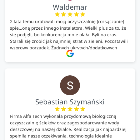
Waldemar
2 lata temu uratowali moją oczyszczalnię (rozsączanie)
spie…oną przez innego instalatora. Wielki plus za to, że
się podjęli, bo konkurencja mnie olała. Byli na czas.
Starali się zrobić jak najmniej strat w zieleni. Pozostawili
wzorowy porządek. Żadnych ukrytych/dodatkowych
kosztów. Zaskoczenie. Kontakt bardzo OK. Obsługa
pomontażowa również OK. A ich środki do oczyszczalni –
MEGA.
Polecam!
Sebastian Szymański
Firma Alfa Tech wykonała przydomową biologiczną
oczyszczalnię ścieków oraz zagospodarowanie wody
deszczowej na naszej działce. Realizacja jak najbardziej
spełniła nasze oczekiwania, technologia idealnie