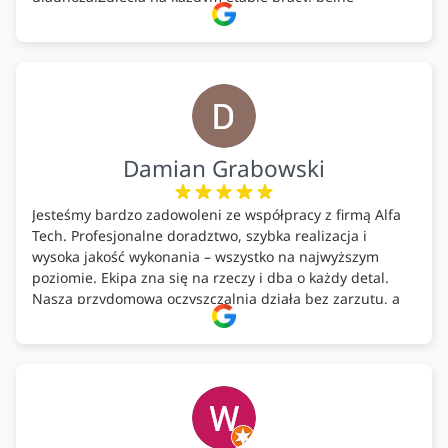
doradztwo.Dobrze wyszkoleni i znający się na rzeczy.
Podsumowując ekipa na wysokim poziomie, rzetelna.
Bardzo dobre wykonanie pracy i zachowanie czystości.
Firma godna polecenia .
Damian Grabowski
Jesteśmy bardzo zadowoleni ze współpracy z firmą Alfa
Tech. Profesjonalne doradztwo, szybka realizacja i
wysoka jakość wykonania – wszystko na najwyższym
poziomie. Ekipa zna się na rzeczy i dba o każdy detal.
Nasza przydomowa oczyszczalnia działa bez zarzutu, a
całość została wykonana zgodnie z terminem i
ustaleniami. Z czystym sumieniem polecamy Alfa Tech
każdemu, kto szuka solidnego partnera w zakresie
ekologicznych rozwiązań!🍀