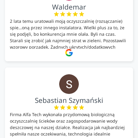
Waldemar
2 lata temu uratowali moją oczyszczalnię (rozsączanie)
spie…oną przez innego instalatora. Wielki plus za to, że
się podjęli, bo konkurencja mnie olała. Byli na czas.
Starali się zrobić jak najmniej strat w zieleni. Pozostawili
wzorowy porządek. Żadnych ukrytych/dodatkowych
kosztów. Zaskoczenie. Kontakt bardzo OK. Obsługa
pomontażowa również OK. A ich środki do oczyszczalni –
MEGA.
Polecam!
Sebastian Szymański
Firma Alfa Tech wykonała przydomową biologiczną
oczyszczalnię ścieków oraz zagospodarowanie wody
deszczowej na naszej działce. Realizacja jak najbardziej
spełniła nasze oczekiwania, technologia idealnie