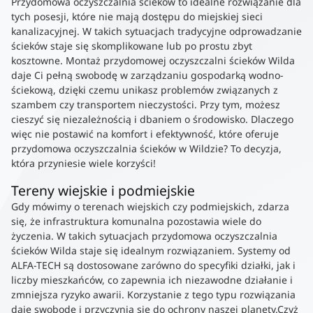
Przydomowa oczyszczalnia ścieków to idealne rozwiązanie dla
tych posesji, które nie mają dostępu do miejskiej sieci
kanalizacyjnej. W takich sytuacjach tradycyjne odprowadzanie
ścieków staje się skomplikowane lub po prostu zbyt
kosztowne. Montaż przydomowej oczyszczalni ścieków Wilda
daje Ci pełną swobodę w zarządzaniu gospodarką wodno-
ściekową, dzięki czemu unikasz problemów związanych z
szambem czy transportem nieczystości. Przy tym, możesz
cieszyć się niezależnością i dbaniem o środowisko. Dlaczego
więc nie postawić na komfort i efektywność, które oferuje
przydomowa oczyszczalnia ścieków w Wildzie? To decyzja,
która przyniesie wiele korzyści!
Tereny wiejskie i podmiejskie
Gdy mówimy o terenach wiejskich czy podmiejskich, zdarza
się, że infrastruktura komunalna pozostawia wiele do
życzenia. W takich sytuacjach przydomowa oczyszczalnia
ścieków Wilda staje się idealnym rozwiązaniem. Systemy od
ALFA-TECH są dostosowane zarówno do specyfiki działki, jak i
liczby mieszkańców, co zapewnia ich niezawodne działanie i
zmniejsza ryzyko awarii. Korzystanie z tego typu rozwiązania
daje swobodę i przyczynia się do ochrony naszej planety.Czyż