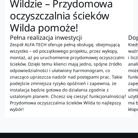
Wildzie – Przydomowa
oczyszczalnia ścieków
Wilda pomoże!
Pełna realizacja inwestycji
Do
Zespół ALFA-TECH oferuje pełną obsługę, obejmującą
Kied
wszystko – od początkowego projektu, przez wykopy,
ważn
montaż, aż po uruchomienie przydomowej oczyszczalni
i li
ścieków. Dzięki temu klienci mają jedno, spójne źródło
anal
odpowiedzialności i ułatwiony harmonogram, co
może
znacząco upraszcza nadzór nad postępami prac. Takie
funk
podejście zmniejsza ryzyko opóźnień i zapewnia, że
zape
instalacja będzie gotowa do działania zgodnie z
elim
ustalonym planem. Chcesz się cieszyć funkcjonalnością?
użyt
Przydomowa oczyszczalnia ścieków Wilda to najlepszy
ma b
wybór!
kłop