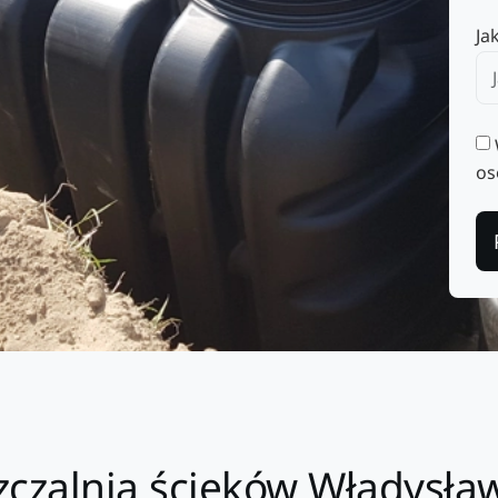
Ja
os
czalnia ścieków Władysław