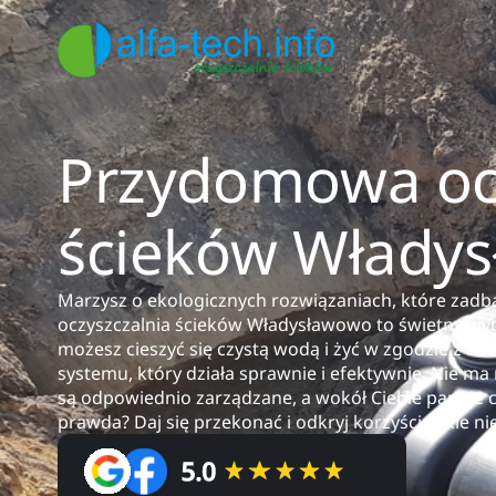
Przydomowa ocz
ścieków Włady
Marzysz o ekologicznych rozwiązaniach, które zad
oczyszczalnia ścieków Władysławowo to świetny wy
możesz cieszyć się czystą wodą i żyć w zgodzie z na
systemu, który działa sprawnie i efektywnie. Nie ma 
są odpowiednio zarządzane, a wokół Ciebie panuje c
prawda? Daj się przekonać i odkryj korzyści, jakie nie