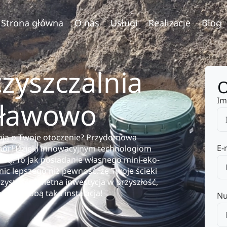
Strona główna
O nas
Usługi
Realizacje
Blog
yszczalnia
O
Im
sławowo
bają o Twoje otoczenie? Przydomowa
E-
bór! Dzięki innowacyjnym technologiom
turą. To jak posiadanie własnego mini-eko-
nic lepszego niż pewność, że Twoje ścieki
zystość. Świetna inwestycja w przyszłość,
sie ze sobą taka instalacja!
Nu