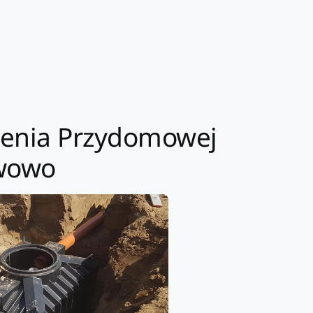
ożenia Przydomowej
awowo