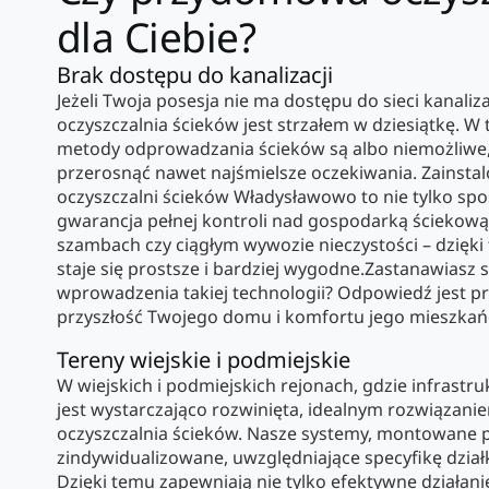
dla Ciebie?
Brak dostępu do kanalizacji
Jeżeli Twoja posesja nie ma dostępu do sieci kanali
oczyszczalnia ścieków jest strzałem w dziesiątkę. W 
metody odprowadzania ścieków są albo niemożliwe,
przerosnąć nawet najśmielsze oczekiwania. Zainst
oczyszczalni ścieków Władysławowo to nie tylko spo
gwarancja pełnej kontroli nad gospodarką ściekową
szambach czy ciągłym wywozie nieczystości – dzięk
staje się prostsze i bardziej wygodne.Zastanawiasz 
wprowadzenia takiej technologii? Odpowiedź jest pr
przyszłość Twojego domu i komfortu jego mieszkań
Tereny wiejskie i podmiejskie
W wiejskich i podmiejskich rejonach, gdzie infrast
jest wystarczająco rozwinięta, idealnym rozwiązani
oczyszczalnia ścieków. Nasze systemy, montowane p
zindywidualizowane, uwzględniające specyfikę dział
Dzięki temu zapewniają nie tylko efektywne działanie