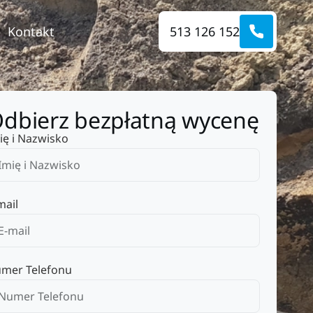
Kontakt
513 126 152
dbierz bezpłatną wycenę
ię i Nazwisko
mail
mer Telefonu