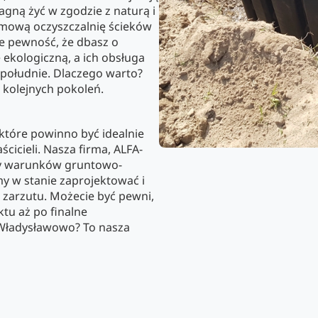
ragną żyć w zgodzie z naturą i
domową oczyszczalnię ścieków
że pewność, że dbasz o
 ekologiczną, a ich obsługa
popołudnie. Dlaczego warto?
i kolejnych pokoleń.
które powinno być idealnie
ścicieli. Nasza firma, ALFA-
zy warunków gruntowo-
y w stanie zaprojektować i
 zarzutu. Możecie być pewni,
tu aż po finalne
Władysławowo? To nasza