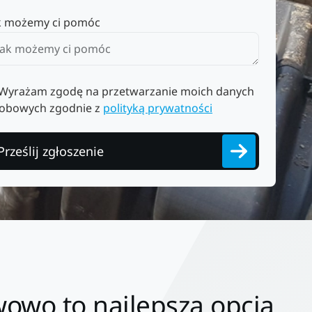
k możemy ci pomóc
Wyrażam zgodę na przetwarzanie moich danych
obowych zgodnie z
polityką prywatności
Prześlij zgłoszenie
owo to najlepsza opcja