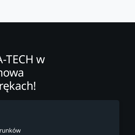
FA-TECH w
omowa
rękach!
arunków