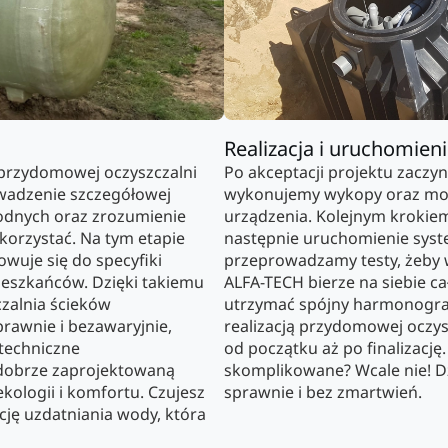
Realizacja i uruchomien
przydomowej oczyszczalni
Po akceptacji projektu zaczy
owadzenie szczegółowej
wykonujemy wykopy oraz mon
dnych oraz zrozumienie
urządzenia. Kolejnym krokiem 
 korzystać. Na tym etapie
następnie uruchomienie syst
wuje się do specyfiki
przeprowadzamy testy, żeby w
mieszkańców. Dzięki takiemu
ALFA-TECH bierze na siebie c
zalnia ścieków
utrzymać spójny harmonogram
rawnie i bezawaryjnie,
realizacją przydomowej oczy
 techniczne
od początku aż po finalizację
dobrze zaprojektowaną
skomplikowane? Wcale nie! Dz
ekologii i komfortu. Czujesz
sprawnie i bez zmartwień.
ację uzdatniania wody, która