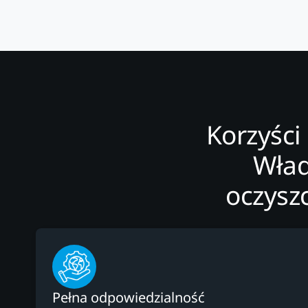
Korzyści
Wład
oczysz
Pełna odpowiedzialność