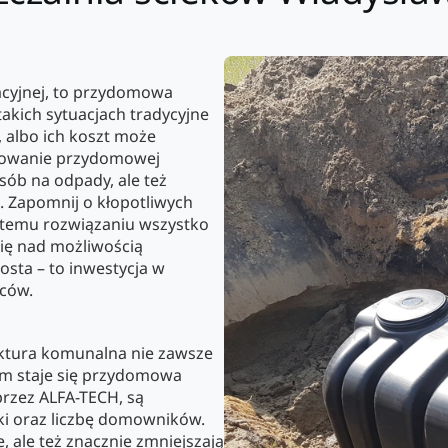
zacyjnej, to przydomowa
takich sytuacjach tradycyjne
 albo ich koszt może
alowanie przydomowej
sób na odpady, ale też
. Zapomnij o kłopotliwych
i temu rozwiązaniu wszystko
się nad możliwością
osta – to inwestycja w
ców.
ruktura komunalna nie zawsze
em staje się przydomowa
rzez ALFA-TECH, są
ki oraz liczbę domowników.
, ale też znacznie zmniejszają