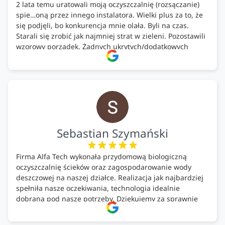
2 lata temu uratowali moją oczyszczalnię (rozsączanie)
spie…oną przez innego instalatora. Wielki plus za to, że
się podjęli, bo konkurencja mnie olała. Byli na czas.
Starali się zrobić jak najmniej strat w zieleni. Pozostawili
wzorowy porządek. Żadnych ukrytych/dodatkowych
kosztów. Zaskoczenie. Kontakt bardzo OK. Obsługa
pomontażowa również OK. A ich środki do oczyszczalni –
MEGA.
Polecam!
Sebastian Szymański
Firma Alfa Tech wykonała przydomową biologiczną
oczyszczalnię ścieków oraz zagospodarowanie wody
deszczowej na naszej działce. Realizacja jak najbardziej
spełniła nasze oczekiwania, technologia idealnie
dobrana pod nasze potrzeby. Dziękujemy za sprawnie
wykonany montaż w świetnej atmosferze! Polecam!