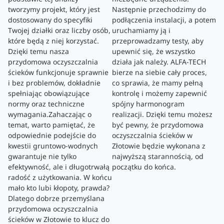
tworzymy projekt, który jest
Następnie przechodzimy do
dostosowany do specyfiki
podłączenia instalacji, a potem
Twojej działki oraz liczby osób,
uruchamiamy ją i
które będą z niej korzystać.
przeprowadzamy testy, aby
Dzięki temu nasza
upewnić się, że wszystko
przydomowa oczyszczalnia
działa jak należy. ALFA-TECH
ścieków funkcjonuje sprawnie
bierze na siebie cały proces,
i bez problemów, dokładnie
co sprawia, że mamy pełną
spełniając obowiązujące
kontrolę i możemy zapewnić
normy oraz techniczne
spójny harmonogram
wymagania.Zahaczając o
realizacji. Dzięki temu możesz
temat, warto pamiętać, że
być pewny, że przydomowa
odpowiednie podejście do
oczyszczalnia ścieków w
kwestii gruntowo-wodnych
Złotowie będzie wykonana z
gwarantuje nie tylko
najwyższą starannością, od
efektywność, ale i długotrwałą
początku do końca.
radość z użytkowania. W końcu
mało kto lubi kłopoty, prawda?
Dlatego dobrze przemyślana
przydomowa oczyszczalnia
ścieków w Złotowie to klucz do