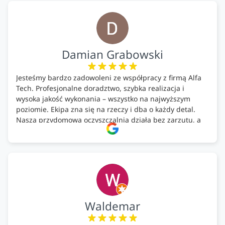
Firma godna polecenia .
Damian Grabowski
Jesteśmy bardzo zadowoleni ze współpracy z firmą Alfa
Tech. Profesjonalne doradztwo, szybka realizacja i
wysoka jakość wykonania – wszystko na najwyższym
poziomie. Ekipa zna się na rzeczy i dba o każdy detal.
Nasza przydomowa oczyszczalnia działa bez zarzutu, a
całość została wykonana zgodnie z terminem i
ustaleniami. Z czystym sumieniem polecamy Alfa Tech
każdemu, kto szuka solidnego partnera w zakresie
ekologicznych rozwiązań!🍀
Waldemar