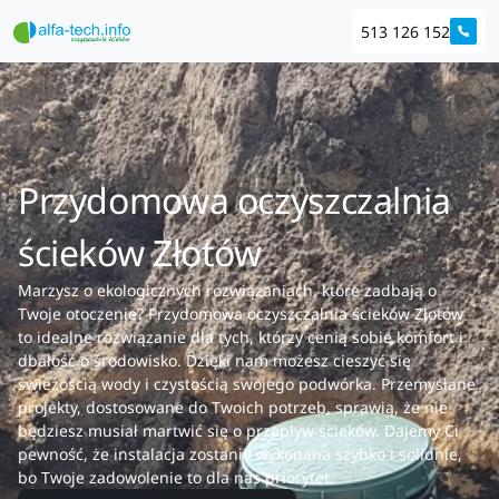
513 126 152
Przydomowa oczyszczalnia
ścieków Złotów
Marzysz o ekologicznych rozwiązaniach, które zadbają o
Twoje otoczenie? Przydomowa oczyszczalnia ścieków Złotów
to idealne rozwiązanie dla tych, którzy cenią sobie komfort i
dbałość o środowisko. Dzięki nam możesz cieszyć się
świeżością wody i czystością swojego podwórka. Przemyślane
projekty, dostosowane do Twoich potrzeb, sprawią, że nie
będziesz musiał martwić się o przepływ ścieków. Dajemy Ci
pewność, że instalacja zostanie wykonana szybko i solidnie,
bo Twoje zadowolenie to dla nas priorytet.