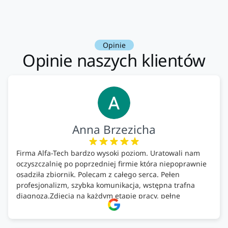
Opinie
Opinie naszych klientów
Anna Brzezicha
Firma Alfa-Tech bardzo wysoki poziom. Uratowali nam
oczyszczalnię po poprzedniej firmie która niepoprawnie
osadziła zbiornik. Polecam z całego serca. Pełen
profesjonalizm, szybka komunikacja, wstępna trafna
diagnoza.Zdjęcia na każdym etapie pracy, pełne
doradztwo.Dobrze wyszkoleni i znający się na rzeczy.
Podsumowując ekipa na wysokim poziomie, rzetelna.
Bardzo dobre wykonanie pracy i zachowanie czystości.