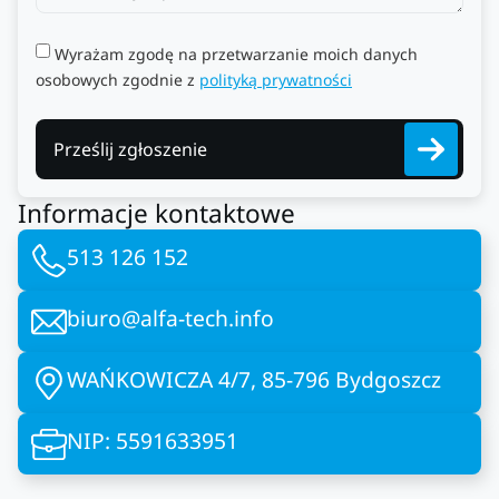
Wyrażam zgodę na przetwarzanie moich danych
osobowych zgodnie z
polityką prywatności
Prześlij zgłoszenie
Informacje kontaktowe
513 126 152
biuro@alfa-tech.info
WAŃKOWICZA 4/7, 85-796 Bydgoszcz
NIP: 5591633951