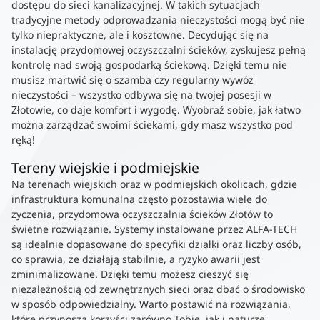
dostępu do sieci kanalizacyjnej. W takich sytuacjach
tradycyjne metody odprowadzania nieczystości mogą być nie
tylko niepraktyczne, ale i kosztowne. Decydując się na
instalację przydomowej oczyszczalni ścieków, zyskujesz pełną
kontrolę nad swoją gospodarką ściekową. Dzięki temu nie
musisz martwić się o szamba czy regularny wywóz
nieczystości – wszystko odbywa się na twojej posesji w
Złotowie, co daje komfort i wygodę. Wyobraź sobie, jak łatwo
można zarządzać swoimi ściekami, gdy masz wszystko pod
ręką!
Tereny wiejskie i podmiejskie
Na terenach wiejskich oraz w podmiejskich okolicach, gdzie
infrastruktura komunalna często pozostawia wiele do
życzenia, przydomowa oczyszczalnia ścieków Złotów to
świetne rozwiązanie. Systemy instalowane przez ALFA-TECH
są idealnie dopasowane do specyfiki działki oraz liczby osób,
co sprawia, że działają stabilnie, a ryzyko awarii jest
zminimalizowane. Dzięki temu możesz cieszyć się
niezależnością od zewnętrznych sieci oraz dbać o środowisko
w sposób odpowiedzialny. Warto postawić na rozwiązania,
które przynoszą korzyści zarówno Tobie, jak i naturze.