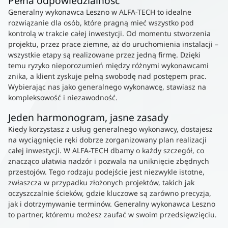
Pełna odpowiedzialność
Generalny wykonawca Leszno w ALFA-TECH to idealne
rozwiązanie dla osób, które pragną mieć wszystko pod
kontrolą w trakcie całej inwestycji. Od momentu stworzenia
projektu, przez prace ziemne, aż do uruchomienia instalacji –
wszystkie etapy są realizowane przez jedną firmę. Dzięki
temu ryzyko nieporozumień między różnymi wykonawcami
znika, a klient zyskuje pełną swobodę nad postępem prac.
Wybierając nas jako generalnego wykonawcę, stawiasz na
kompleksowość i niezawodność.
Jeden harmonogram, jasne zasady
Kiedy korzystasz z usług generalnego wykonawcy, dostajesz
na wyciągnięcie ręki dobrze zorganizowany plan realizacji
całej inwestycji. W ALFA-TECH dbamy o każdy szczegół, co
znacząco ułatwia nadzór i pozwala na uniknięcie zbędnych
przestojów. Tego rodzaju podejście jest niezwykle istotne,
zwłaszcza w przypadku złożonych projektów, takich jak
oczyszczalnie ścieków, gdzie kluczowe są zarówno precyzja,
jak i dotrzymywanie terminów. Generalny wykonawca Leszno
to partner, któremu możesz zaufać w swoim przedsięwzięciu.