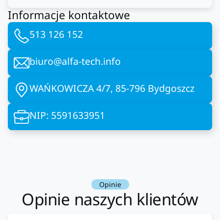
Informacje kontaktowe
513 126 152
biuro@alfa-tech.info
WAŃKOWICZA 4/7, 85-796 Bydgoszcz
NIP: 5591633951
Opinie
Opinie naszych klientów