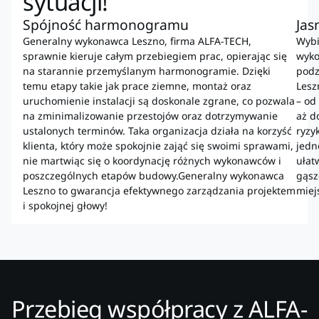
sytuacji!
Spójność harmonogramu
Jas
Generalny wykonawca Leszno, firma ALFA-TECH,
Wybi
sprawnie kieruje całym przebiegiem prac, opierając się
wyko
na starannie przemyślanym harmonogramie. Dzięki
podz
temu etapy takie jak prace ziemne, montaż oraz
Lesz
uruchomienie instalacji są doskonale zgrane, co pozwala
– od
na zminimalizowanie przestojów oraz dotrzymywanie
aż d
ustalonych terminów. Taka organizacja działa na korzyść
ryzy
klienta, który może spokojnie zająć się swoimi sprawami,
jedn
nie martwiąc się o koordynację różnych wykonawców i
ułat
poszczególnych etapów budowy.Generalny wykonawca
gąsz
Leszno to gwarancja efektywnego zarządzania projektem
miej
i spokojnej głowy!
Przebieg współpracy z ALFA-