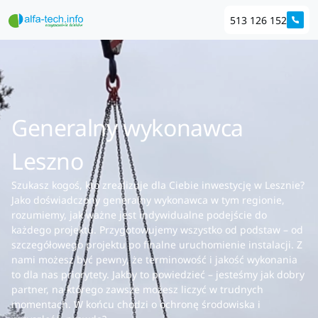
513 126 152
Generalny wykonawca
Leszno
Szukasz kogoś, kto zrealizuje dla Ciebie inwestycję w Lesznie?
Jako doświadczony generalny wykonawca w tym regionie,
rozumiemy, jak ważne jest indywidualne podejście do
każdego projektu. Przygotowujemy wszystko od podstaw – od
szczegółowego projektu po finalne uruchomienie instalacji. Z
nami możesz być pewny, że terminowość i jakość wykonania
to dla nas priorytety. Jakby to powiedzieć – jesteśmy jak dobry
partner, na którego zawsze możesz liczyć w trudnych
momentach. W końcu chodzi o ochronę środowiska i