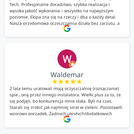
Tech. Profesjonalne doradztwo, szybka realizacja i
wysoka jakość wykonania – wszystko na najwyższym
poziomie. Ekipa zna się na rzeczy i dba o każdy detal.
Nasza przydomowa oczyszczalnia działa bez zarzutu, a
całość została wykonana zgodnie z terminem i
ustaleniami. Z czystym sumieniem polecamy Alfa Tech
każdemu, kto szuka solidnego partnera w zakresie
ekologicznych rozwiązań!🍀
Waldemar
2 lata temu uratowali moją oczyszczalnię (rozsączanie)
spie…oną przez innego instalatora. Wielki plus za to, że
się podjęli, bo konkurencja mnie olała. Byli na czas.
Starali się zrobić jak najmniej strat w zieleni. Pozostawili
wzorowy porządek. Żadnych ukrytych/dodatkowych
kosztów. Zaskoczenie. Kontakt bardzo OK. Obsługa
pomontażowa również OK. A ich środki do oczyszczalni –
MEGA.