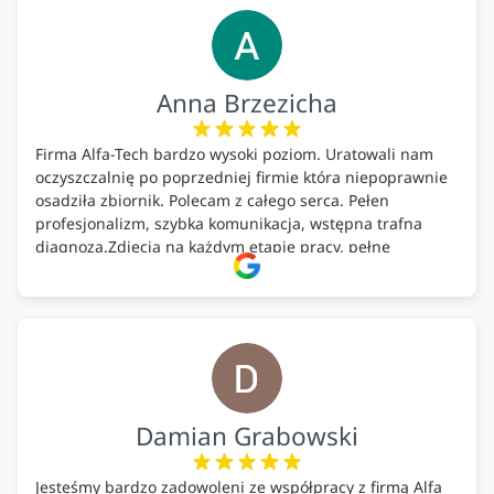
Anna Brzezicha
Firma Alfa-Tech bardzo wysoki poziom. Uratowali nam
oczyszczalnię po poprzedniej firmie która niepoprawnie
osadziła zbiornik. Polecam z całego serca. Pełen
profesjonalizm, szybka komunikacja, wstępna trafna
diagnoza.Zdjęcia na każdym etapie pracy, pełne
doradztwo.Dobrze wyszkoleni i znający się na rzeczy.
Podsumowując ekipa na wysokim poziomie, rzetelna.
Bardzo dobre wykonanie pracy i zachowanie czystości.
Firma godna polecenia .
Damian Grabowski
Jesteśmy bardzo zadowoleni ze współpracy z firmą Alfa